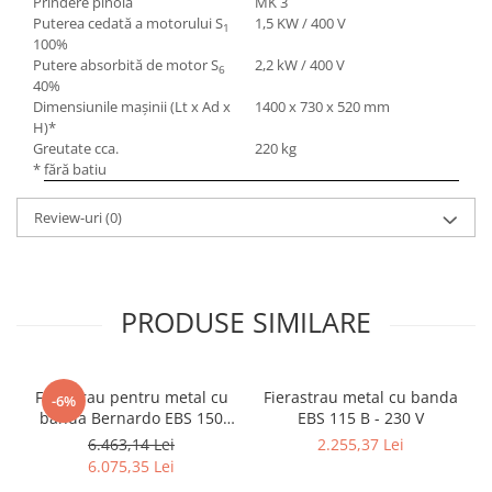
Prindere pinolă
MK 3
Puterea cedată a motorului S
1,5 KW / 400 V
1
100%
Putere absorbită de motor S
2,2 kW / 400 V
6
40%
Dimensiunile maşinii (Lt x Ad x
1400 x 730 x 520 mm
H)*
Greutate cca.
220 kg
* fără batiu
Review-uri
(0)
PRODUSE SIMILARE
Ferastrau pentru metal cu
Fierastrau metal cu banda
-6%
banda Bernardo EBS 150
EBS 115 B - 230 V
GC
6.463,14 Lei
2.255,37 Lei
6.075,35 Lei