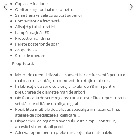
Masini electrice de filetat
Cuplaj de fricţiune
Lame de ferastrau cu varf din
Exhaustor pentru aschii metal
Opritor longitudinal micrometru
carbura
Sanie transversală cu suport superior
Masini de gaurit cu talpa
Lame de ferăstrău cu acoperire
Convertizor de frecvenţă
magnetica
TiN
Afişaj digital al turaţiei
Lampă maşină LED
Instalatii de spalare a pieselor
Panze de taiere cu banda verticala
Protecţie mandrină
Perete posterior de şpan
Panze de taiere metal pentru
Acoperire ax
ferastraie
Scule de operare
Roti de lustruit
Proprietati:
Standuri pentru ferăstraie cu
Motor de curent trifazat cu convertizor de frecvenţă pentru o
bandă
mai mare eficienţă şi un moment de rotaţie mai ridicat
Standuri pentru mașini de găurit și
În fabricaţie de serie cu alezaj al axului de 38 mm pentru
frezat
prelucrarea de diametre mari de arbori
Din fabricaţia de serie reglarea turaţiei este fără trepte, turaţia
Standuri pentru mașini de șlefuit
setată este citită pe un afişaj digital
Posibilităţi multiple de aplicaţii: specialişti în mecanică fină,
Standuri pentru strunguri metal
ateliere de specializare şi calificare, ...
Unelte striere
Dispozitivul de reglare a avansului este simplu construit,
accesibil şi comutabil precis
Adecvat optim pentru prelucrarea oţelului materialelor