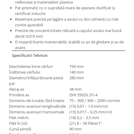
neferoase şi materialelor plastice
Pat prismatic cu o suprafaţă mare de aşezare, durificat şi
rectificat inductiv
Rezemare precisă pe lagăre a axului cu doi rulmenţi cu role
conice ajustabili
Precizie de concentricitate ridicată a capului axului mai bună
decât 0,015 mm
O maşină foarte manevrabilă, stabilă cu ax de ghidare şi ax de
avans
Specificatii Tehnice:
Deschiderea între vârfuri
750 mm
Înălţimea vârfului
140 mm
Diametrul înfăşurătoarei peste
280 mm
pat
Alezaj ax
38 mm
Prindere ax
DIN 55029, D1-4
Domeniu de turaţie, fără trepte
75 – 500 / 300 – 2000 rot/min
Domeniu avansuri longitudinale
(15) 0,07 – 1,0 mm/rot
Domeniu avansuri transversale
(15) 0,017 – 0,25 mm/rot
Filet metric
(18) 0,2 – 3,5 mm
Filet în ţoli
(21) 8 – 56 filete/1“
Cursă pinolă
90 mm