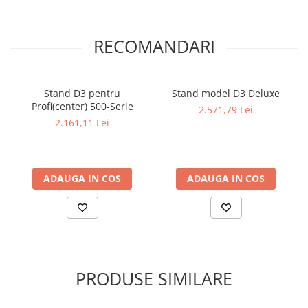
Dispozitiv de testare
Indicatoare înălțime
Indicator cadran / Baze magnetice
RECOMANDARI
Masurare
Micrometru
Micrometru de adancime
Stand D3 pentru
Stand model D3 Deluxe
Profi(center) 500-Serie
Micrometru de interior
2.571,79 Lei
2.161,11 Lei
Nivele
Palpatoare margine
Placi de granit de suprafață
ADAUGA IN COS
ADAUGA IN COS
Prisma
Raportor
Set unelte de masurare
Instrumente de decupare
metalelor
Instrumente de frezat
PRODUSE SIMILARE
Instrumente de găurit
Tarozi si filiere