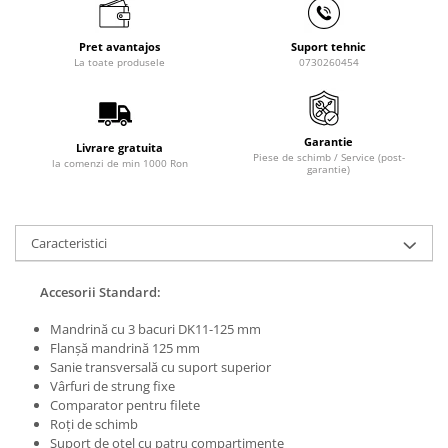
Masini de lustruit
Masini de polizat bavuri cu perii
Pret avantajos
Suport tehnic
La toate produsele
0730260454
Masini de rectificat plan
Masini de rectificat plan
Masini de rectificat rotund
Garantie
Livrare gratuita
Masini de satinat
Piese de schimb / Service (post-
la comenzi de min 1000 Ron
garantie)
Masini de slefuit combinate
Masini de slefuit cu banda
Masini de slefuit cu disc
Caracteristici
Masini de slefuit cu mediu umed si
uscat
Accesorii Standard:
Masini de slefuit cutite de gravat
Masini de tesit
Mandrină cu 3 bacuri DK11-125 mm
Flanşă mandrină 125 mm
Masini pentru slefuit tevi
Sanie transversală cu suport superior
Masini universale de ascutit
Vârfuri de strung fixe
Comparator pentru filete
Polizoare de banc
Roţi de schimb
Masini de filetat
Suport de oţel cu patru compartimente