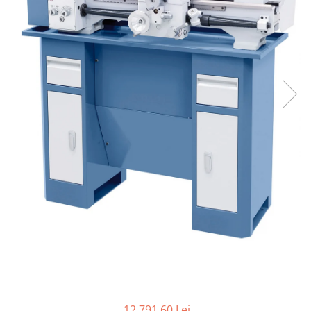
Ferastraie verticale
Strunguri pentru metal
Strunguri CNC
Strunguri cu cutie de viteze
Strunguri cu surub de ghidare
Strunguri de precizie
Strunguri metal cu freza
Strunguri universale
Strunguri universale cu afisaj
digital
Strunguri universale cu viteza
variabila
Masini de gaurit
Masini de gaurit - Vario - cu masa
si coloana
Masini de gaurit cu angrenaj, masa
si coloana
Masini de gaurit cu coloana
12.791,60 Lei