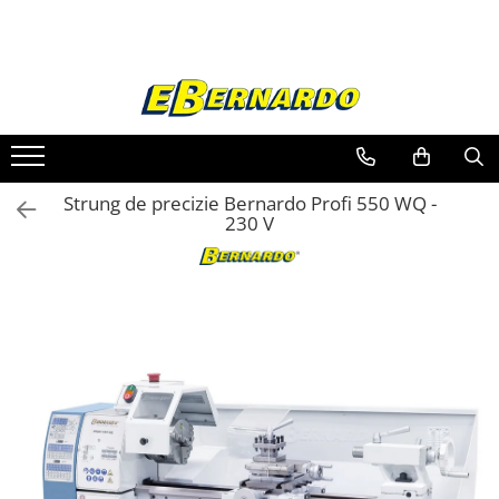
Toate Produsele
Prelucrare metal
Fierastraie pentru metal
Ferastraie mobile pentru metal
Strung de precizie Bernardo Profi 550 WQ -
Fierastraie prelucrare metal
230 V
Ferastraie orizontale pentru metal
Ferastraie circulare pentru metal
Dispozitive de sudare pentru panze
panglica
Ferastraie automate cu banda si
doua coloane
Ferastraie metal cu banda si taiere
dubla semiautomate
Ferastraie prelucrare metal cu
banda si taiere dubla