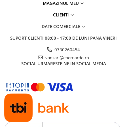
MAGAZINUL MEU
Accesorii, mese si prelungiri metal
Benzi textile de șlefuit pentru
CLIENTI
prelucrarea metalelor
DATE COMERCIALE
Instrumente de tăiere diferite
Lame de ferastrau cu varf din
SUPORT CLIENTI
08:00 - 17:00 DE LUNI PÂNĂ VINERI
carbura
0730260454
Lame de ferăstrău cu acoperire
TiN
vanzari@ebernardo.ro
SOCIAL
URMARESTE-NE IN SOCIAL MEDIA
Panze de taiere cu banda verticala
Panze de taiere metal pentru
ferastraie
Roti de lustruit
Standuri pentru ferăstraie cu
bandă
Standuri pentru mașini de găurit și
frezat
Standuri pentru mașini de șlefuit