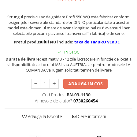
Masini de gaurit cu coloana si cap
de actionare
Strungul precis cu ax de ghidare Profi 550 WQ este fabricat conform
Masini de gaurit cu coloana si
exigenţelor severe ale standardelor DIN. O particularitate a acestui
curea de distributie
model este domeniul mare de avans longitudinal cu 6 avansuri liber
Masini de gaurit cu masa
selectabile precum şi avansul transversal în fabricaţie de serie.
Masini de gaurit cu stand si
Prețul produsului NU include:
taxa de TIMBRU VERDE
coloana
IN STOC
Masini de gaurit radiale
Durata de livrare:
estimativ 3 - 12 zile lucratoare in functie de locatia
Masini de gaurit si frezat
si disponibilitatea stocului IASI sau AUSTRIA, iar pentru produsele LA
COMANDA va rugam solicitati termen de livrare
Masini de gaurit cu freza
Masini de frezat universale
ADAUGA IN COS
Centre de prelucrare verticale CNC
Masini de frezat cu batiu
Cod Produs:
BN-03-1130
Ai nevoie de ajutor?
0730260454
Masini de frezat multifunctionale
Masini de frezat universale SERVO
Adauga la Favorite
Cere informatii
Masini de frezat verticale
Masini de slefuit metal
Masini de ascutit burghie