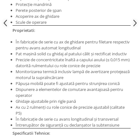
Protecţie mandrină
Masini pneumatice de filetat
Perete posterior de şpan
Masini electrice de filetat
Acoperire ax de ghidare
Exhaustor pentru aschii metal
Scule de operare
Proprietati:
Masini de gaurit cu talpa
magnetica
În fabricaţie de serie cu ax de ghidare pentru filetare respectiv
Instalatii de spalare a pieselor
pentru avans automat longitudinal
Pat maşină solid cu ghidaj al patului călit şi rectificat inductiv
Accesorii prelucrare metal
Precizie de concentricitate înaltă a capului axului (≤ 0,015 mm)
Universale de strung si accesorii
datorită rulmentului cu role conice de precizie
pentru strunguri
Monitorizarea termică inclusiv lampă de avertizare protejează
motorul la supraîncărcare
Falci pentru 3 bacuri PS3/ PO3
Păpuşa mobilă poate fi ajustată pentru strunjirea conică
Falci pentru 4 bacuri PS4/ PO4
Dispunere a elementelor de comutare avantajoasă pentru
operator
Flanșă
Ghidaje ajustabile prin rigle pană
Fălcile pentru 3-bacuri DK11
Ax cu 2 rulmenţi cu role conice de precizie ajustabil (calitate
Fălcile pentru 4-bacuri DK12
P5)
În fabricaţie de serie cu avans longitudinal şi transversal
Mandrine independente
Întrerupător de siguranţă cu declanşator la subtensiune
Mandrină cu 3 fălci din fontă
Specificatii Tehnice:
Mandrină cu 3 fălci din otel