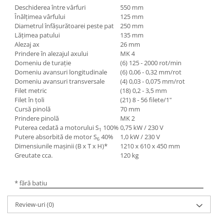
Deschiderea între vârfuri
550 mm
Mandrină cu 4 fălci din fontă
Înălţimea vârfului
125 mm
Mandrină cu 4 fălci din otel
Diametrul înfăşurătoarei peste pat
250 mm
Seturi de unelte pentru strungarie
Lăţimea patului
135 mm
Alezaj ax
26 mm
Standuri pentru strunguri
Prindere în alezajul axului
MK 4
Instrumente de prindere
Domeniu de turaţie
(6) 125 - 2000 rot/min
Domeniu avansuri longitudinale
(6) 0,06 - 0,32 mm/rot
Dispozitive de prindere pentru
Domeniu avansuri transversale
(4) 0,03 - 0,075 mm/rot
unelte
Filet metric
(18) 0,2 - 3,5 mm
Elemente de prindere mecanică
Filet în ţoli
(21) 8 - 56 filete/1"
Fălci pentru PHV / VHV
Cursă pinolă
70 mm
Prindere pinolă
MK 2
Menghine
Puterea cedată a motorului S
100%
0,75 kW / 230 V
1
Mese rotative / mese inclinabile /
Putere absorbită de motor S
40%
1,0 kW / 230 V
6
Etape XY
Dimensiunile maşinii (B x T x H)*
1210 x 610 x 450 mm
Greutate cca.
120 kg
Papusa mobila / con de centrare
Instrumente de masurare
* fără batiu
Afisaj digital
Bloc ecartament, masurare și
Review-uri
(0)
testare