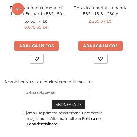
Accesorii utilaje
Ferastrau pentru metal cu
Fierastrau metal cu banda
-6%
banda Bernardo EBS 150
EBS 115 B - 230 V
Accesorii masini de gaurit si frezat
GC
6.463,14 Lei
2.255,37 Lei
Accesorii pentru ferastraie
6.075,35 Lei
mecanice cu banda si disc
Accesorii pentru masini de ascutit
ADAUGA IN COS
ADAUGA IN COS
Accesorii pentru masini de gaurit
Accesorii pentru masini de slefuit
Accesorii pentru masini de taiat
filete
Accesorii pentru mașini de găurit
Newsletter
Nu rata ofertele si promotiile noastre
magnetice
Accesorii pentru strunguri
Accesorii polizor umed și uscat
Accesorii generale
Vreau sa primesc newsletter cu promotiile
Accesorii masini de slefuit cutite
magazinului. Afla mai multe in
Politica de
de gravat
Confidentialitate
Accesorii pentru mașini de șlefuit