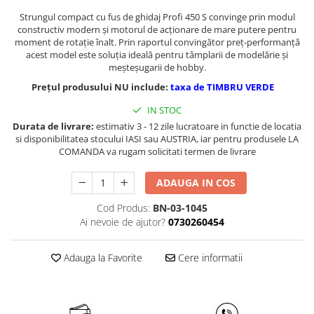
Masini de gaurit cu coloana si cap
Strungul compact cu fus de ghidaj Profi 450 S convinge prin modul
de actionare
constructiv modern şi motorul de acţionare de mare putere pentru
Masini de gaurit cu coloana si
moment de rotaţie înalt. Prin raportul convingător preţ-performanţă
curea de distributie
acest model este soluţia ideală pentru tâmplarii de modelărie şi
meşteşugarii de hobby.
Masini de gaurit cu masa
Prețul produsului NU include:
taxa de TIMBRU VERDE
Masini de gaurit cu stand si
coloana
IN STOC
Masini de gaurit radiale
Durata de livrare:
estimativ 3 - 12 zile lucratoare in functie de locatia
si disponibilitatea stocului IASI sau AUSTRIA, iar pentru produsele LA
Masini de gaurit si frezat
COMANDA va rugam solicitati termen de livrare
Masini de gaurit cu freza
Masini de frezat universale
ADAUGA IN COS
Centre de prelucrare verticale CNC
Cod Produs:
BN-03-1045
Masini de frezat cu batiu
Ai nevoie de ajutor?
0730260454
Masini de frezat multifunctionale
Masini de frezat universale SERVO
Adauga la Favorite
Cere informatii
Masini de frezat verticale
Masini de slefuit metal
Masini de ascutit burghie