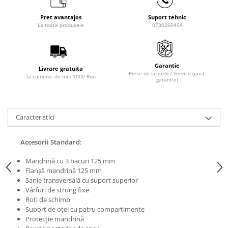
Masini de lustruit
Pret avantajos
Suport tehnic
Masini de polizat bavuri cu perii
La toate produsele
0730260454
Masini de rectificat plan
Masini de rectificat plan
Masini de rectificat rotund
Garantie
Livrare gratuita
Piese de schimb / Service (post-
la comenzi de min 1000 Ron
Masini de satinat
garantie)
Masini de slefuit combinate
Masini de slefuit cu banda
Caracteristici
Masini de slefuit cu disc
Masini de slefuit cu mediu umed si
uscat
Accesorii Standard:
Masini de slefuit cutite de gravat
Mandrină cu 3 bacuri 125 mm
Masini de tesit
Flanşă mandrină 125 mm
Sanie transversală cu suport superior
Masini pentru slefuit tevi
Vârfuri de strung fixe
Masini universale de ascutit
Roţi de schimb
Polizoare de banc
Suport de oţel cu patru compartimente
Protecţie mandrină
Masini de filetat