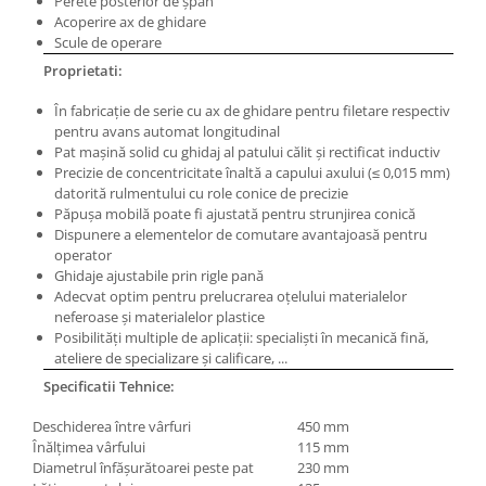
Perete posterior de şpan
Masini pneumatice de filetat
Acoperire ax de ghidare
Scule de operare
Masini electrice de filetat
Proprietati:
Exhaustor pentru aschii metal
Masini de gaurit cu talpa
În fabricaţie de serie cu ax de ghidare pentru filetare respectiv
magnetica
pentru avans automat longitudinal
Pat maşină solid cu ghidaj al patului călit şi rectificat inductiv
Instalatii de spalare a pieselor
Precizie de concentricitate înaltă a capului axului (≤ 0,015 mm)
datorită rulmentului cu role conice de precizie
Accesorii prelucrare metal
Păpuşa mobilă poate fi ajustată pentru strunjirea conică
Universale de strung si accesorii
Dispunere a elementelor de comutare avantajoasă pentru
pentru strunguri
operator
Ghidaje ajustabile prin rigle pană
Falci pentru 3 bacuri PS3/ PO3
Adecvat optim pentru prelucrarea oţelului materialelor
Falci pentru 4 bacuri PS4/ PO4
neferoase şi materialelor plastice
Flanșă
Posibilităţi multiple de aplicaţii: specialişti în mecanică fină,
ateliere de specializare şi calificare, ...
Fălcile pentru 3-bacuri DK11
Specificatii Tehnice:
Fălcile pentru 4-bacuri DK12
Mandrine independente
Deschiderea între vârfuri
450 mm
Înălţimea vârfului
115 mm
Mandrină cu 3 fălci din fontă
Diametrul înfăşurătoarei peste pat
230 mm
Mandrină cu 3 fălci din otel