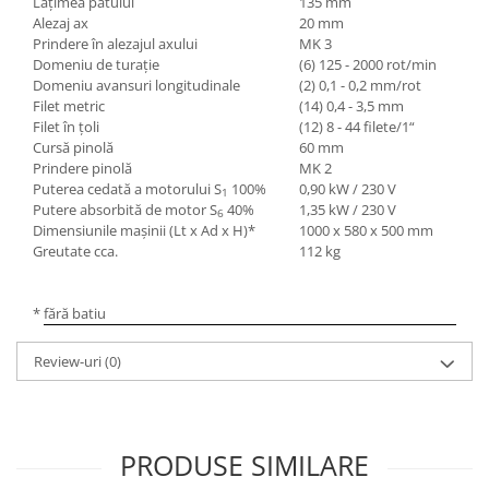
Lăţimea patului
135 mm
Mandrină cu 4 fălci din fontă
Alezaj ax
20 mm
Prindere în alezajul axului
MK 3
Mandrină cu 4 fălci din otel
Domeniu de turaţie
(6) 125 - 2000 rot/min
Seturi de unelte pentru strungarie
Domeniu avansuri longitudinale
(2) 0,1 - 0,2 mm/rot
Standuri pentru strunguri
Filet metric
(14) 0,4 - 3,5 mm
Filet în ţoli
(12) 8 - 44 filete/1“
Instrumente de prindere
Cursă pinolă
60 mm
Dispozitive de prindere pentru
Prindere pinolă
MK 2
unelte
Puterea cedată a moto
ru
lui S
100%
0,90 kW / 230 V
1
Putere absorbită de mot
or
S
40%
1,35 kW / 230 V
Elemente de prindere mecanică
6
Dimensiunile maşinii (Lt x Ad x H)*
1000 x 580 x 500 mm
Fălci pentru PHV / VHV
Greutate cca.
112 kg
Menghine
Mese rotative / mese inclinabile /
* fără batiu
Etape XY
Papusa mobila / con de centrare
Review-uri
(0)
Instrumente de masurare
Afisaj digital
Bloc ecartament, masurare și
PRODUSE SIMILARE
testare