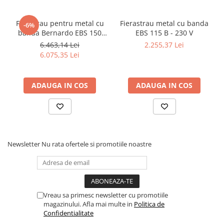
Dispozitiv de testare
Indicatoare înălțime
Ferastrau pentru metal cu
Fierastrau metal cu banda
-6%
Indicator cadran / Baze magnetice
banda Bernardo EBS 150
EBS 115 B - 230 V
Masurare
GC
6.463,14 Lei
2.255,37 Lei
Micrometru
6.075,35 Lei
Micrometru de adancime
Micrometru de interior
ADAUGA IN COS
ADAUGA IN COS
Nivele
Palpatoare margine
Placi de granit de suprafață
Prisma
Newsletter
Nu rata ofertele si promotiile noastre
Raportor
Set unelte de masurare
Instrumente de decupare
metalelor
Vreau sa primesc newsletter cu promotiile
Instrumente de frezat
magazinului. Afla mai multe in
Politica de
Instrumente de găurit
Confidentialitate
Tarozi si filiere