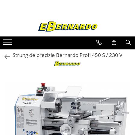
Toate Produsele
Prelucrare metal
Fierastraie pentru metal
Ferastraie mobile pentru metal
Strung de precizie Bernardo Profi 450 S / 230 V
Fierastraie prelucrare metal
Ferastraie orizontale pentru metal
Ferastraie circulare pentru metal
Dispozitive de sudare pentru panze
panglica
Ferastraie automate cu banda si
doua coloane
Ferastraie metal cu banda si taiere
dubla semiautomate
Ferastraie prelucrare metal cu
banda si taiere dubla