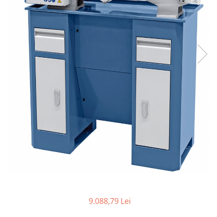
Ferastraie verticale
Strunguri pentru metal
Strunguri CNC
Strunguri cu cutie de viteze
Strunguri cu surub de ghidare
Strunguri de precizie
Strunguri metal cu freza
Strunguri universale
Strunguri universale cu afisaj
digital
Strunguri universale cu viteza
variabila
Masini de gaurit
Masini de gaurit - Vario - cu masa
si coloana
Masini de gaurit cu angrenaj, masa
si coloana
9.088,79 Lei
Masini de gaurit cu coloana