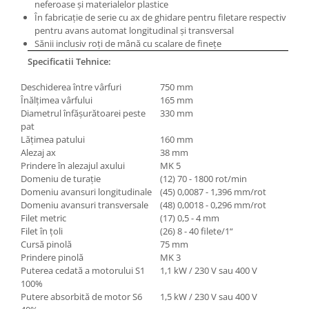
neferoase şi materialelor plastice
În fabricaţie de serie cu ax de ghidare pentru filetare respectiv
pentru avans automat longitudinal şi transversal
Sănii inclusiv roţi de mână cu scalare de fineţe
Specificatii Tehnice:
Deschiderea între vârfuri
750 mm
Înălţimea vârfului
165 mm
Diametrul înfăşurătoarei peste
330 mm
pat
Lăţimea patului
160 mm
Alezaj ax
38 mm
Prindere în alezajul axului
MK 5
Domeniu de turaţie
(12) 70 - 1800 rot/min
Domeniu avansuri longitudinale
(45) 0,0087 - 1,396 mm/rot
Domeniu avansuri transversale
(48) 0,0018 - 0,296 mm/rot
Filet metric
(17) 0,5 - 4 mm
Filet în ţoli
(26) 8 - 40 filete/1“
Cursă pinolă
75 mm
Prindere pinolă
MK 3
Puterea cedată a motorului S1
1,1 kW / 230 V sau 400 V
100%
Putere absorbită de motor S6
1,5 kW / 230 V sau 400 V