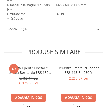
40%
Dimensiunile maşinii (Lt x Ad x
1370 x 680 x 1320 mm
H)*
Greutate cca.
268 kg
* fără batiu
Review-uri
(0)
PRODUSE SIMILARE
Ferastrau pentru metal cu
Fierastrau metal cu banda
-6%
banda Bernardo EBS 150
EBS 115 B - 230 V
GC
6.463,14 Lei
2.255,37 Lei
6.075,35 Lei
ADAUGA IN COS
ADAUGA IN COS