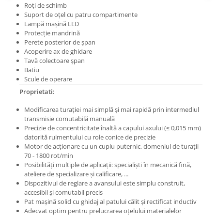
Masini electrice de filetat
Roţi de schimb
Lame de ferastrau cu varf din
Suport de oţel cu patru compartimente
Exhaustor pentru aschii metal
carbura
Lampă maşină LED
Masini de gaurit cu talpa
Lame de ferăstrău cu acoperire
Protecţie mandrină
magnetica
TiN
Perete posterior de şpan
Acoperire ax de ghidare
Instalatii de spalare a pieselor
Panze de taiere cu banda verticala
Tavă colectoare şpan
Batiu
Panze de taiere metal pentru
Scule de operare
ferastraie
Proprietati:
Roti de lustruit
Modificarea turaţiei mai simplă şi mai rapidă prin intermediul
Standuri pentru ferăstraie cu
transmisie comutabilă manuală
bandă
Precizie de concentricitate înaltă a capului axului (≤ 0,015 mm)
Standuri pentru mașini de găurit și
datorită rulmentului cu role conice de precizie
frezat
Motor de acţionare cu un cuplu puternic, domeniul de turaţii
70 - 1800 rot/min
Standuri pentru mașini de șlefuit
Posibilităţi multiple de aplicaţii: specialişti în mecanică fină,
ateliere de specializare şi calificare, ...
Standuri pentru strunguri metal
Dispozitivul de reglare a avansului este simplu construit,
Unelte striere
accesibil şi comutabil precis
Pat maşină solid cu ghidaj al patului călit şi rectificat inductiv
Adecvat optim pentru prelucrarea oţelului materialelor