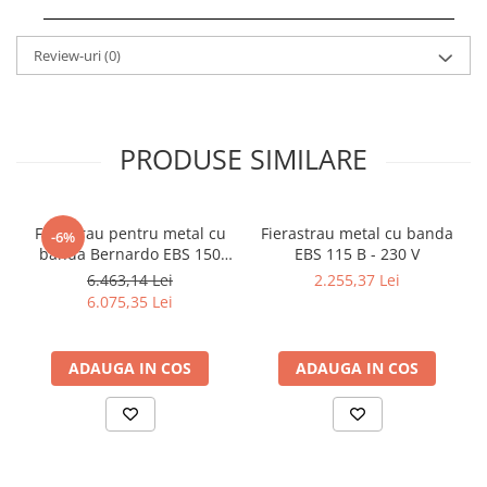
Review-uri
(0)
PRODUSE SIMILARE
Ferastrau pentru metal cu
Fierastrau metal cu banda
-6%
banda Bernardo EBS 150
EBS 115 B - 230 V
GC
6.463,14 Lei
2.255,37 Lei
6.075,35 Lei
ADAUGA IN COS
ADAUGA IN COS