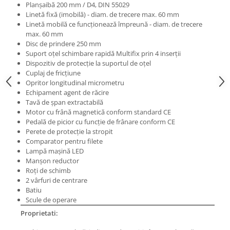
Masini electrice de filetat
Planşaibă 200 mm / D4, DIN 55029
Lame de ferastrau cu varf din
Linetă fixă (imobilă) - diam. de trecere max. 60 mm
Exhaustor pentru aschii metal
carbura
Linetă mobilă ce funcţionează împreună - diam. de trecere
Masini de gaurit cu talpa
max. 60 mm
Lame de ferăstrău cu acoperire
magnetica
Disc de prindere 250 mm
TiN
Suport oţel schimbare rapidă Multifix prin 4 inserții
Instalatii de spalare a pieselor
Panze de taiere cu banda verticala
Dispozitiv de protecţie la suportul de oţel
Cuplaj de fricţiune
Panze de taiere metal pentru
Opritor longitudinal micrometru
ferastraie
Echipament agent de răcire
Tavă de şpan extractabilă
Roti de lustruit
Motor cu frână magnetică conform standard CE
Standuri pentru ferăstraie cu
Pedală de picior cu funcţie de frânare conform CE
bandă
Perete de protecţie la stropit
Comparator pentru filete
Standuri pentru mașini de găurit și
Lampă maşină LED
frezat
Manşon reductor
Roţi de schimb
Standuri pentru mașini de șlefuit
2 vârfuri de centrare
Standuri pentru strunguri metal
Batiu
Scule de operare
Unelte striere
Proprietati: