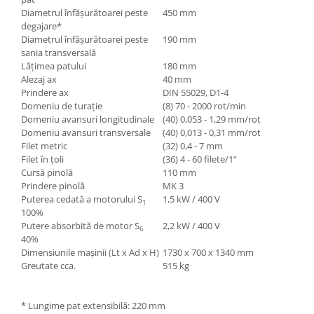
Diametrul înfăşurătoarei peste
450 mm
degajare*
Diametrul înfăşurătoarei peste
190 mm
sania transversală
Lăţimea patului
180 mm
Alezaj ax
40 mm
Prindere ax
DIN 55029, D1-4
Domeniu de turaţie
(8) 70 - 2000 rot/min
Domeniu avansuri longitudinale
(40) 0,053 - 1,29 mm/rot
Domeniu avansuri transversale
(40) 0,013 - 0,31 mm/rot
Filet metric
(32) 0,4 - 7 mm
Filet în ţoli
(36) 4 - 60 filete/1“
Cursă pinolă
110 mm
Prindere pinolă
MK 3
Puterea cedată a motorului S
1,5 kW / 400 V
1
100%
Putere absorbită de motor S
2,2 kW / 400 V
6
40%
Dimensiunile maşinii (Lt x Ad x H)
1730 x 700 x 1340 mm
Greutate cca.
515 kg
* Lungime pat extensibilă: 220 mm