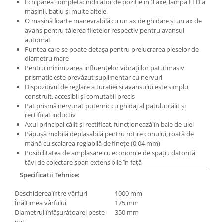
Echiparea completă: indicator de poziţie în 3 axe, lampă LED a
maşinii, batiu şi multe altele.
O maşină foarte manevrabilă cu un ax de ghidare şi un ax de
avans pentru tăierea filetelor respectiv pentru avansul
automat
Puntea care se poate detaşa pentru prelucrarea pieselor de
diametru mare
Pentru minimizarea influenţelor vibraţiilor patul masiv
prismatic este prevăzut suplimentar cu nervuri
Dispozitivul de reglare a turaţiei şi avansului este simplu
construit, accesibil şi comutabil precis
Pat prismă nervurat puternic cu ghidaj al patului călit şi
rectificat inductiv
Axul principal călit şi rectificat, funcţionează în baie de ulei
Păpuşă mobilă deplasabilă pentru rotire conului, roată de
mână cu scalarea reglabilă de fineţe (0,04 mm)
Posibilitatea de amplasare cu economie de spaţiu datorită
tăvi de colectare şpan extensibile în faţă
Specificatii Tehnice:
Deschiderea între vârfuri
1000 mm
Înălţimea vârfului
175 mm
Diametrul înfăşurătoarei peste
350 mm
pat