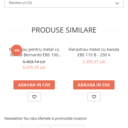
Dispozitiv de testare
Review-uri
(0)
Indicatoare înălțime
Indicator cadran / Baze magnetice
Masurare
PRODUSE SIMILARE
Micrometru
Micrometru de adancime
Micrometru de interior
Ferastrau pentru metal cu
Fierastrau metal cu banda
-6%
Nivele
banda Bernardo EBS 150
EBS 115 B - 230 V
GC
Palpatoare margine
6.463,14 Lei
2.255,37 Lei
6.075,35 Lei
Placi de granit de suprafață
Prisma
Raportor
ADAUGA IN COS
ADAUGA IN COS
Set unelte de masurare
Instrumente de decupare
metalelor
Instrumente de frezat
Newsletter
Nu rata ofertele si promotiile noastre
Instrumente de găurit
Tarozi si filiere