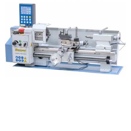
Ferastraie verticale
Strunguri pentru metal
Strunguri CNC
Strunguri cu cutie de viteze
Strunguri cu surub de ghidare
Strunguri de precizie
Strunguri metal cu freza
Strunguri universale
Strunguri universale cu afisaj
digital
Strunguri universale cu viteza
variabila
Masini de gaurit
Masini de gaurit - Vario - cu masa
si coloana
Masini de gaurit cu angrenaj, masa
si coloana
Masini de gaurit cu coloana