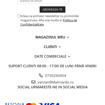
Accesorii utilaje
Accesorii masini de gaurit si frezat
Vreau sa primesc newsletter cu promotiile
Accesorii pentru ferastraie
magazinului. Afla mai multe in
Politica de
mecanice cu banda si disc
Confidentialitate
Accesorii pentru masini de ascutit
Accesorii pentru masini de gaurit
MAGAZINUL MEU
Accesorii pentru masini de slefuit
CLIENTI
Accesorii pentru masini de taiat
filete
DATE COMERCIALE
Accesorii pentru mașini de găurit
magnetice
SUPORT CLIENTI
08:00 - 17:00 DE LUNI PÂNĂ VINERI
Accesorii pentru strunguri
Accesorii polizor umed și uscat
0730260454
Accesorii generale
vanzari@ebernardo.ro
SOCIAL
URMARESTE-NE IN SOCIAL MEDIA
Accesorii masini de slefuit cutite
de gravat
Accesorii pentru mașini de șlefuit