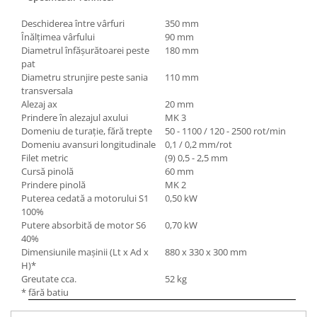
Mandrină cu 4 fălci din fontă
Deschiderea între vârfuri
350 mm
Mandrină cu 4 fălci din otel
Înălţimea vârfului
90 mm
Seturi de unelte pentru strungarie
Diametrul înfăşurătoarei peste
180 mm
pat
Standuri pentru strunguri
Diametru strunjire peste sania
110 mm
Instrumente de prindere
transversala
Alezaj ax
20 mm
Dispozitive de prindere pentru
Prindere în alezajul axului
MK 3
unelte
Domeniu de turaţie, fără trepte
50 - 1100 / 120 - 2500 rot/min
Elemente de prindere mecanică
Domeniu avansuri longitudinale
0,1 / 0,2 mm/rot
Filet metric
(9) 0,5 - 2,5 mm
Fălci pentru PHV / VHV
Cursă pinolă
60 mm
Menghine
Prindere pinolă
MK 2
Mese rotative / mese inclinabile /
Puterea cedată a moto
ru
lui S1
0,50 kW
Etape XY
100%
Putere absorbită de mot
or
S6
0,70 kW
Papusa mobila / con de centrare
40%
Instrumente de masurare
Dimensiunile maşinii (Lt x Ad x
880 x 330 x 300 mm
H)*
Afisaj digital
Greutate cca.
52 kg
Bloc ecartament, masurare și
* fără batiu
testare