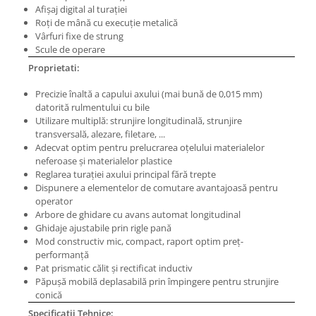
Afişaj digital al turaţiei
Masini pneumatice de filetat
Roţi de mână cu execuţie metalică
Masini electrice de filetat
Vârfuri fixe de strung
Exhaustor pentru aschii metal
Scule de operare
Proprietati:
Masini de gaurit cu talpa
magnetica
Precizie înaltă a capului axului (mai bună de 0,015 mm)
Instalatii de spalare a pieselor
datorită rulmentului cu bile
Utilizare multiplă: strunjire longitudinală, strunjire
Accesorii prelucrare metal
transversală, alezare, filetare, ...
Universale de strung si accesorii
Adecvat optim pentru prelucrarea oţelului materialelor
pentru strunguri
neferoase şi materialelor plastice
Reglarea turaţiei axului principal fără trepte
Falci pentru 3 bacuri PS3/ PO3
Dispunere a elementelor de comutare avantajoasă pentru
Falci pentru 4 bacuri PS4/ PO4
operator
Arbore de ghidare cu avans automat longitudinal
Flanșă
Ghidaje ajustabile prin rigle pană
Fălcile pentru 3-bacuri DK11
Mod constructiv mic, compact, raport optim preţ-
Fălcile pentru 4-bacuri DK12
performanţă
Pat prismatic călit şi rectificat inductiv
Mandrine independente
Păpuşă mobilă deplasabilă prin împingere pentru strunjire
Mandrină cu 3 fălci din fontă
conică
Mandrină cu 3 fălci din otel
Specificatii Tehnice: