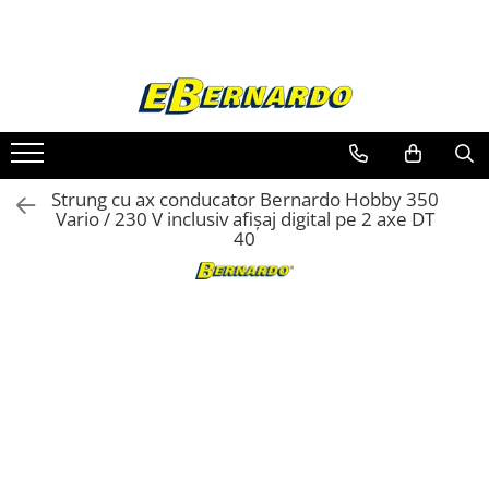
Toate Produsele
Prelucrare metal
Fierastraie pentru metal
Ferastraie mobile pentru metal
Strung cu ax conducator Bernardo Hobby 350
Fierastraie prelucrare metal
Vario / 230 V inclusiv afișaj digital pe 2 axe DT
40
Ferastraie orizontale pentru metal
Ferastraie circulare pentru metal
Dispozitive de sudare pentru panze
panglica
Ferastraie automate cu banda si
doua coloane
Ferastraie metal cu banda si taiere
dubla semiautomate
Ferastraie prelucrare metal cu
banda si taiere dubla