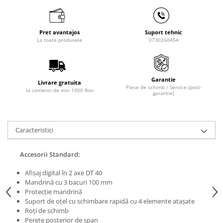
Masini de lustruit
Masini de polizat bavuri cu perii
Pret avantajos
Suport tehnic
Masini de rectificat plan
La toate produsele
0730260454
Masini de rectificat plan
Masini de rectificat rotund
Masini de satinat
Garantie
Livrare gratuita
Piese de schimb / Service (post-
Masini de slefuit combinate
la comenzi de min 1000 Ron
garantie)
Masini de slefuit cu banda
Masini de slefuit cu disc
Masini de slefuit cu mediu umed si
Caracteristici
uscat
Masini de slefuit cutite de gravat
Accesorii Standard:
Masini de tesit
Afişaj digital în 2 axe DT 40
Masini pentru slefuit tevi
Mandrină cu 3 bacuri 100 mm
Masini universale de ascutit
Protecţie mandrină
Suport de oţel cu schimbare rapidă cu 4 elemente ataşate
Polizoare de banc
Roţi de schimb
Masini de filetat
Perete posterior de şpan