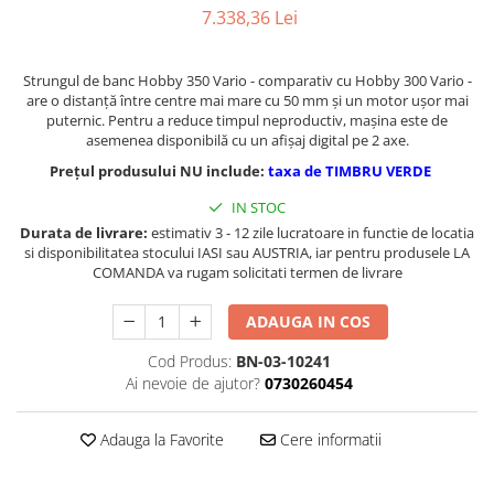
Masini de gaurit cu coloana si cap
7.338,36 Lei
de actionare
Masini de gaurit cu coloana si
Strungul de banc Hobby 350 Vario - comparativ cu Hobby 300 Vario -
curea de distributie
are o distanță între centre mai mare cu 50 mm și un motor ușor mai
Masini de gaurit cu masa
puternic. Pentru a reduce timpul neproductiv, mașina este de
asemenea disponibilă cu un afișaj digital pe 2 axe.
Masini de gaurit cu stand si
coloana
Prețul produsului NU include:
taxa de TIMBRU VERDE
Masini de gaurit radiale
IN STOC
Masini de gaurit si frezat
Durata de livrare:
estimativ 3 - 12 zile lucratoare in functie de locatia
si disponibilitatea stocului IASI sau AUSTRIA, iar pentru produsele LA
Masini de gaurit cu freza
COMANDA va rugam solicitati termen de livrare
Masini de frezat universale
Centre de prelucrare verticale CNC
ADAUGA IN COS
Masini de frezat cu batiu
Cod Produs:
BN-03-10241
Masini de frezat multifunctionale
Ai nevoie de ajutor?
0730260454
Masini de frezat universale SERVO
Masini de frezat verticale
Adauga la Favorite
Cere informatii
Masini de slefuit metal
Masini de ascutit burghie