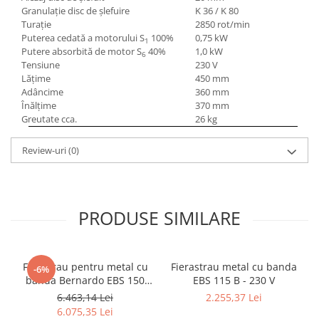
Granulaţie disc de şlefuire
K 36 / K 80
Turaţie
2850 rot/min
Puterea cedată a motorului S
100%
0,75 kW
1
Putere absorbită de motor S
40%
1,0 kW
6
Tensiune
230 V
Lăţime
450 mm
Adâncime
360 mm
Înălţime
370 mm
Greutate cca.
26 kg
Review-uri
(0)
PRODUSE SIMILARE
Ferastrau pentru metal cu
Fierastrau metal cu banda
-6%
banda Bernardo EBS 150
EBS 115 B - 230 V
GC
6.463,14 Lei
2.255,37 Lei
6.075,35 Lei