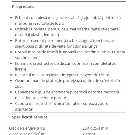
Masini electrice de filetat
Lame de ferastrau cu varf din
Proprietati:
Exhaustor pentru aschii metal
carbura
Echipat cu o piesă de aşezare stabilă şi ajustabilă pentru cele
Masini de gaurit cu talpa
Lame de ferăstrău cu acoperire
mai bune rezultate de lucru
magnetica
TiN
Utilizabil universal pentru cele mai diferite materiale (metal,
Instalatii de spalare a pieselor
material plastic, lemn, …)
Panze de taiere cu banda verticala
Rotorul rezemat pe rulmenţi cu bile asigură funcţionare
Panze de taiere metal pentru
silenţioasă şi durată de viaţă funcţională lungă
ferastraie
Corpul maşinii de formă frumoasă realizat din aluminiu turnat
sub presiune
Roti de lustruit
Iluminare şi extractor de discuri cuprinse în completul de
livrare
Standuri pentru ferăstraie cu
În corpul maşinii recipient integrat de agent de răcire
bandă
Geamuri mari de protecţie protejează optim de scânteile în
Standuri pentru mașini de găurit și
zbor
frezat
Capacitate cuplu de antrenare puternică datorită motorului
de acţionare de mare putere
Standuri pentru mașini de șlefuit
Capota de protecţie închisă lateral micşorează zborul
scânteilor
Standuri pentru strunguri metal
Specificatii Tehnice:
Unelte striere
Disc de şlefuire ø x B
250 x 25,4 mm
Alezaj disc de şlefuit
20 mm