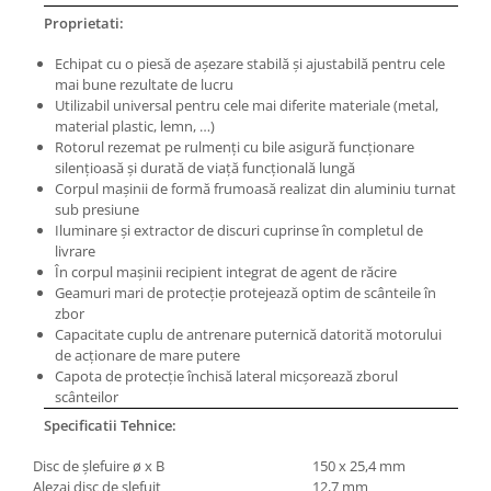
Masini electrice de filetat
Lame de ferastrau cu varf din
Proprietati:
Exhaustor pentru aschii metal
carbura
Echipat cu o piesă de aşezare stabilă şi ajustabilă pentru cele
Masini de gaurit cu talpa
Lame de ferăstrău cu acoperire
mai bune rezultate de lucru
magnetica
TiN
Utilizabil universal pentru cele mai diferite materiale (metal,
Instalatii de spalare a pieselor
material plastic, lemn, …)
Panze de taiere cu banda verticala
Rotorul rezemat pe rulmenţi cu bile asigură funcţionare
Panze de taiere metal pentru
silenţioasă şi durată de viaţă funcţională lungă
ferastraie
Corpul maşinii de formă frumoasă realizat din aluminiu turnat
sub presiune
Roti de lustruit
Iluminare şi extractor de discuri cuprinse în completul de
livrare
Standuri pentru ferăstraie cu
În corpul maşinii recipient integrat de agent de răcire
bandă
Geamuri mari de protecţie protejează optim de scânteile în
Standuri pentru mașini de găurit și
zbor
frezat
Capacitate cuplu de antrenare puternică datorită motorului
de acţionare de mare putere
Standuri pentru mașini de șlefuit
Capota de protecţie închisă lateral micşorează zborul
scânteilor
Standuri pentru strunguri metal
Specificatii Tehnice:
Unelte striere
Disc de şlefuire ø x B
150 x 25,4 mm
Alezaj disc de şlefuit
12,7 mm