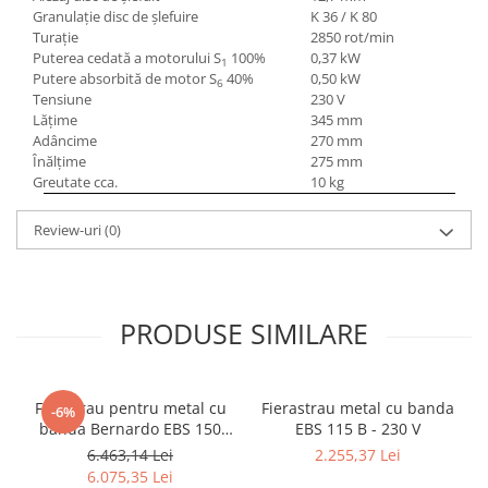
Granulaţie disc de şlefuire
K 36 / K 80
Turaţie
2850 rot/min
Puterea cedată a motorului S
100%
0,37 kW
1
Putere absorbită de motor S
40%
0,50 kW
6
Tensiune
230 V
Lăţime
345 mm
Adâncime
270 mm
Înălţime
275 mm
Greutate cca.
10 kg
Review-uri
(0)
PRODUSE SIMILARE
Ferastrau pentru metal cu
Fierastrau metal cu banda
-6%
banda Bernardo EBS 150
EBS 115 B - 230 V
GC
6.463,14 Lei
2.255,37 Lei
6.075,35 Lei