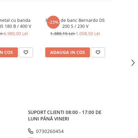
metal cu banda
Polizor de banc Bernardo DS
Masina de 
-23%
S 180 B / 400 V
200 S / 230 V
35
ei
6.980,00 Lei
1.380,15 Lei
1.058,50 Lei
5
N COS
ADAUGA IN COS
ADAUG
SUPORT CLIENTI
08:00 - 17:00 DE
LUNI PÂNĂ VINERI
0730260454