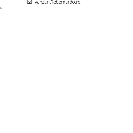
vanzari@ebernardo.ro
,