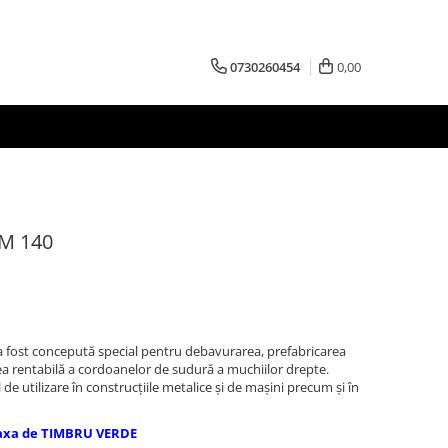
0730260454
0,00
FM 140
 fost concepută special pentru debavurarea, prefabricarea
rea rentabilă a cordoanelor de sudură a muchiilor drepte.
e utilizare în construcţiile metalice şi de maşini precum şi în
axa de TIMBRU VERDE