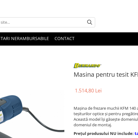
NTARI NERAMBURSABILE
CONTACT
Masina pentru tesit K
1.514,80 Lei
Maşina de frezare muchii KFM 140 a
teşiturilor optice şi pentru pregăti
Această model îşi găseşte domeniul d
domeniul de montaj.
Prețul produsului NU include:
t