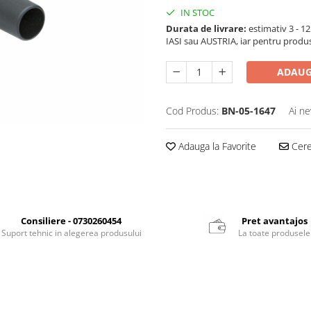
IN STOC
Durata de livrare:
estimativ 3 - 12 
IASI sau AUSTRIA, iar pentru produ
ADAUG
Cod Produs:
BN-05-1647
Ai ne
Adauga la Favorite
Cere 
Consiliere - 0730260454
Pret avantajos
Suport tehnic in alegerea produsului
La toate produsele