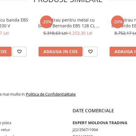
l cu banda EBS
Ferastrau pentru metal cu
Fierastrau 
-20%
-20%
230 V
banda Bernardo EBS 128 CL -
Bernardo EB
230 V
7 Lei
5.318,63 Lei
4.253,30 Lei
8.752,17 L
COS
ADAUGA IN COS
ADAUGA I
la mai multe in
Politica de Confidentialitate
DATE COMERCIALE
 plata
EXPERT MOLDOVA TRADING
 retur
J22/2567/1994