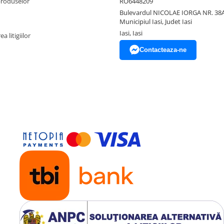
produselor
RO6448209
Bulevardul NICOLAE IORGA NR. 38A
Municipiul Iasi, Judet Iasi
Iasi, Iasi
a litigiilor
Contacteaza-ne