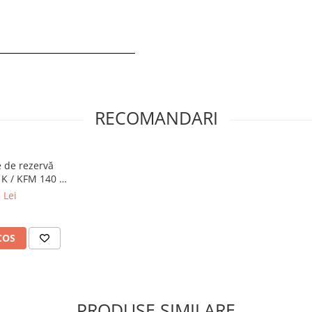
RECOMANDARI
e de rezervă
K / KFM 140 /
0 Duo
 Lei
COS
PRODUSE SIMILARE