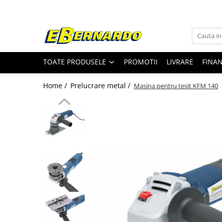
Toate Produsele
Prelucrare metal
TOATE PRODUSELE
PROMOTII
LIVRARE
FINA
Fierastraie pentru metal
Ferastraie mobile pentru metal
Home /
Prelucrare metal /
Masina pentru tesit KFM 140
Fierastraie prelucrare metal
Ferastraie orizontale pentru metal
Ferastraie circulare pentru metal
Dispozitive de sudare pentru panze
panglica
Ferastraie automate cu banda si
doua coloane
Ferastraie metal cu banda si taiere
dubla semiautomate
Ferastraie prelucrare metal cu
banda si taiere dubla