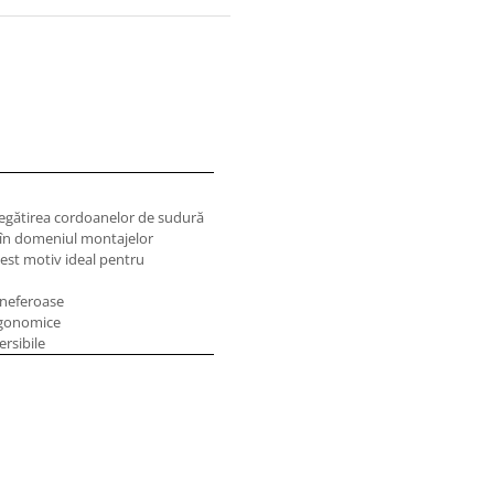
regătirea cordoanelor de sudură
i în domeniul montajelor
cest motiv ideal pentru
 neferoase
ergonomice
ersibile