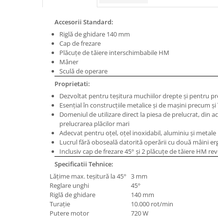
Masini de gaurit cu coloana si cap
de actionare
Accesorii Standard:
Masini de gaurit cu coloana si
Riglă de ghidare 140 mm
curea de distributie
Cap de frezare
Masini de gaurit cu masa
Plăcuţe de tăiere interschimbabile HM
Mâner
Masini de gaurit cu stand si
Sculă de operare
coloana
Proprietati:
Masini de gaurit radiale
Dezvoltat pentru teşitura muchiilor drepte şi pentru p
Masini de gaurit si frezat
Esenţial în construcţiile metalice şi de maşini precum ş
Masini de gaurit cu freza
Domeniul de utilizare direct la piesa de prelucrat, din a
prelucrarea plăcilor mari
Masini de frezat universale
Adecvat pentru oţel, oţel inoxidabil, aluminiu şi metale
Centre de prelucrare verticale CNC
Lucrul fără oboseală datorită operării cu două mâini 
Masini de frezat cu batiu
Inclusiv cap de frezare 45° şi 2 plăcuţe de tăiere HM rev
Masini de frezat multifunctionale
Specificatii Tehnice:
Masini de frezat universale SERVO
Lăţime max. teşitură la 45°
3 mm
Reglare unghi
45°
Masini de frezat verticale
Riglă de ghidare
140 mm
Masini de slefuit metal
Turaţie
10.000 rot/min
Putere motor
720 W
Masini de ascutit burghie