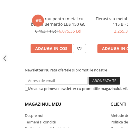
Masini pneumatice de filetat
Masini electrice de filetat
Ferastrau pentru metal cu
Fierastrau meta
Exhaustor pentru aschii metal
-6%
banda Bernardo EBS 150 GC
115 B - 
Masini de gaurit cu talpa
6.463,14 Lei
6.075,35 Lei
2.255,3
magnetica
Instalatii de spalare a pieselor
ADAUGA IN COS
ADAUGA IN 
Accesorii prelucrare metal
Universale de strung si accesorii
pentru strunguri
Newsletter
Nu rata ofertele si promotiile noastre
Falci pentru 3 bacuri PS3/ PO3
Falci pentru 4 bacuri PS4/ PO4
Flanșă
Vreau sa primesc newsletter cu promotiile magazinului. Af
Fălcile pentru 3-bacuri DK11
Fălcile pentru 4-bacuri DK12
MAGAZINUL MEU
CLIENTI
Mandrine independente
Despre noi
Metode de
Mandrină cu 3 fălci din fontă
Termeni si conditii
Politica de
Mandrină cu 3 fălci din otel