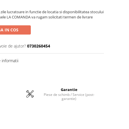
zile lucratoare in functie de locatia si disponibilitatea stocului
sele LA COMANDA va rugam solicitati termen de livrare
A IN COS
voie de ajutor?
0730260454
informatii
Garantie
Piese de schimb / Service (post-
garantie)