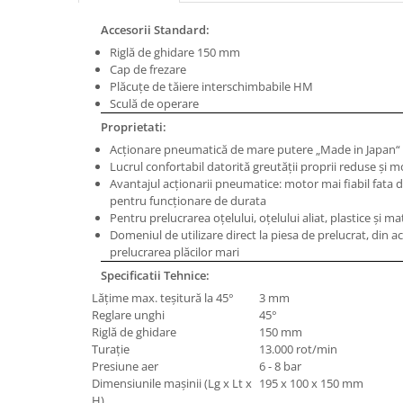
Masini de gaurit cu coloana si cap
de actionare
Accesorii Standard:
Masini de gaurit cu coloana si
Riglă de ghidare 150 mm
curea de distributie
Cap de frezare
Plăcuţe de tăiere interschimbabile HM
Masini de gaurit cu masa
Sculă de operare
Masini de gaurit cu stand si
Proprietati:
coloana
Acţionare pneumatică de mare putere „Made in Japan“
Masini de gaurit radiale
Lucrul confortabil datorită greutăţii proprii reduse şi 
Masini de gaurit si frezat
Avantajul acționarii pneumatice: motor mai fiabil fata 
pentru funcționare de durata
Masini de gaurit cu freza
Pentru prelucrarea oţelului, oţelului aliat, plastice şi m
Masini de frezat universale
Domeniul de utilizare direct la piesa de prelucrat, din a
prelucrarea plăcilor mari
Centre de prelucrare verticale CNC
Specificatii Tehnice:
Masini de frezat cu batiu
Lăţime max. teşitură la 45°
3 mm
Masini de frezat multifunctionale
Reglare unghi
45°
Masini de frezat universale SERVO
Riglă de ghidare
150 mm
Masini de frezat verticale
Turaţie
13.000 rot/min
Presiune aer
6 - 8 bar
Masini de slefuit metal
Dimensiunile maşinii (Lg x Lt x
195 x 100 x 150 mm
Masini de ascutit burghie
H)