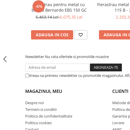
Masini pneumatice de filetat
Ferastrau pentru metal cu
Fierastrau meta
-6%
banda Bernardo EBS 150 GC
115 B - 
Masini electrice de filetat
6.463,14 Lei
6.075,35 Lei
2.255,3
Exhaustor pentru aschii metal
Masini de gaurit cu talpa
magnetica
ADAUGA IN COS
ADAUGA IN 
Instalatii de spalare a pieselor
Accesorii prelucrare metal
Newsletter
Nu rata ofertele si promotiile noastre
Universale de strung si accesorii
pentru strunguri
Falci pentru 3 bacuri PS3/ PO3
Vreau sa primesc newsletter cu promotiile magazinului. Af
Falci pentru 4 bacuri PS4/ PO4
Flanșă
MAGAZINUL MEU
CLIENTI
Fălcile pentru 3-bacuri DK11
Despre noi
Metode de
Fălcile pentru 4-bacuri DK12
Termeni si conditii
Politica de
Mandrine independente
Politica de confidentialitate
Garantia 
Mandrină cu 3 fălci din fontă
Politica cookies
Livrare
Mandrină cu 3 fălci din otel
Contact
ANPC