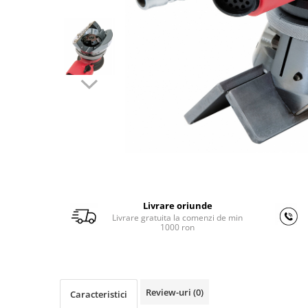
Ferastraie verticale
Strunguri pentru metal
Strunguri CNC
Strunguri cu cutie de viteze
Strunguri cu surub de ghidare
Strunguri de precizie
Strunguri metal cu freza
Strunguri universale
Strunguri universale cu afisaj
digital
Strunguri universale cu viteza
variabila
Livrare oriunde
Masini de gaurit
Livrare gratuita la comenzi de min
1000 ron
Masini de gaurit - Vario - cu masa
si coloana
Masini de gaurit cu angrenaj, masa
si coloana
Review-uri
(0)
Caracteristici
Masini de gaurit cu coloana