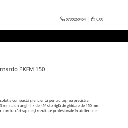
0730260454
0,00
ernardo PKFM 150
oluția compactă și eficientă pentru teșirea precisă a
 3 mm la un unghi fix de 45° și o riglă de ghidare de 150 mm,
 prelucrări rapide și rezultate profesionale în ateliere de