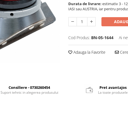
Durata de livrare:
estimativ 3 - 12 
IASI sau AUSTRIA, iar pentru produ
ADAUG
Cod Produs:
BN-05-1644
Ai ne
Adauga la Favorite
Cere 
Consiliere - 0730260454
Pret avantajos
Suport tehnic in alegerea produsului
La toate produsele