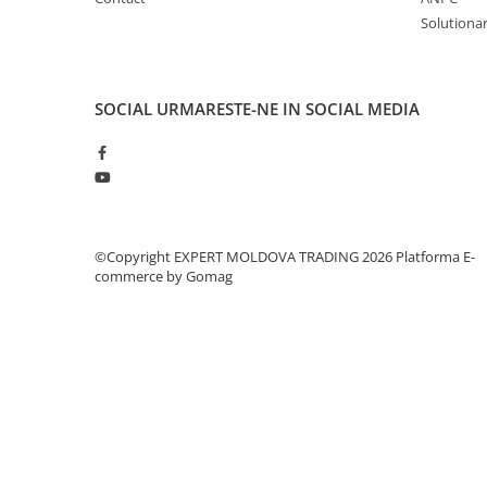
Mandrină cu 4 fălci din fontă
Solutionare
Mandrină cu 4 fălci din otel
Seturi de unelte pentru strungarie
Standuri pentru strunguri
SOCIAL
URMARESTE-NE IN SOCIAL MEDIA
Instrumente de prindere
Dispozitive de prindere pentru
unelte
Elemente de prindere mecanică
Fălci pentru PHV / VHV
©Copyright EXPERT MOLDOVA TRADING 2026
Platforma E-
Menghine
commerce by Gomag
Mese rotative / mese inclinabile /
Etape XY
Papusa mobila / con de centrare
Instrumente de masurare
Afisaj digital
Bloc ecartament, masurare și
testare