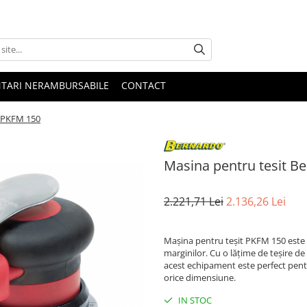
NTARI NERAMBURSABILE
CONTACT
o PKFM 150
Masina pentru tesit B
2.221,71 Lei
2.136,26 Lei
Mașina pentru teșit PKFM 150 este s
marginilor. Cu o lățime de teșire de
acest echipament este perfect pentru
orice dimensiune.
IN STOC