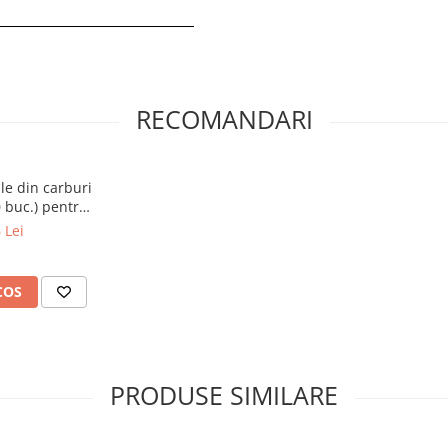
RECOMANDARI
le din carburi
0 buc.) pentru
150
 Lei
COS
PRODUSE SIMILARE