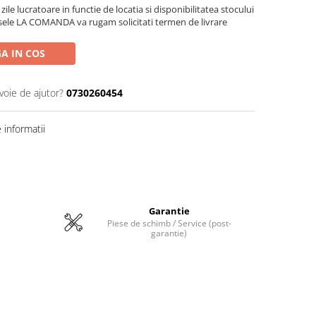
zile lucratoare in functie de locatia si disponibilitatea stocului
sele LA COMANDA va rugam solicitati termen de livrare
A IN COS
voie de ajutor?
0730260454
informatii
Garantie
Piese de schimb / Service (post-
garantie)