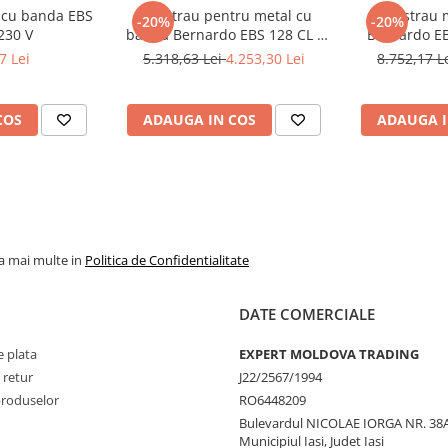
l cu banda EBS
Ferastrau pentru metal cu
Fierastrau 
-20%
-20%
230 V
banda Bernardo EBS 128 CL -
Bernardo EB
230 V
7 Lei
5.318,63 Lei
4.253,30 Lei
8.752,17 L
COS
ADAUGA IN COS
ADAUGA I
la mai multe in
Politica de Confidentialitate
DATE COMERCIALE
 plata
EXPERT MOLDOVA TRADING
 retur
J22/2567/1994
produselor
RO6448209
Bulevardul NICOLAE IORGA NR. 38A
Municipiul Iasi, Judet Iasi