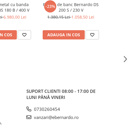
metal cu banda
Polizor de banc Bernardo DS
Masina de 
-23%
S 180 B / 400 V
200 S / 230 V
35
ei
6.980,00 Lei
1.380,15 Lei
1.058,50 Lei
5
N COS
ADAUGA IN COS
ADAUG
SUPORT CLIENTI
08:00 - 17:00 DE
LUNI PÂNĂ VINERI
0730260454
vanzari@ebernardo.ro
,