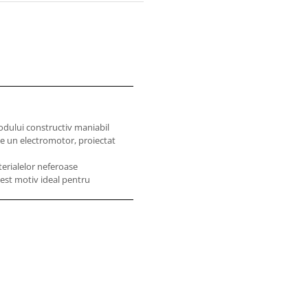
modului constructiv maniabil
de un electromotor, proiectat
aterialelor neferoase
cest motiv ideal pentru