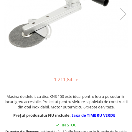
Ferastraie verticale
Strunguri pentru metal
Strunguri CNC
Strunguri cu cutie de viteze
Strunguri cu surub de ghidare
Strunguri de precizie
Strunguri metal cu freza
Strunguri universale
Strunguri universale cu afisaj
digital
Strunguri universale cu viteza
1.211,84 Lei
variabila
Masini de gaurit
Masina de slefuit cu disc KNS 150 este ideal pentru lucru pe suduri in
Masini de gaurit - Vario - cu masa
locuri greu accesibile. Proiectat pentru slefuire si poleiala de constructii
si coloana
din otel inoxidabil. Motor puternic cu 6 trepte de viteza.
Masini de gaurit cu angrenaj, masa
Prețul produsului NU include:
taxa de TIMBRU VERDE
si coloana
IN STOC
Masini de gaurit cu coloana
Durata de livrare:
estimativ 3 - 12 zile lucratoare in functie de locatia