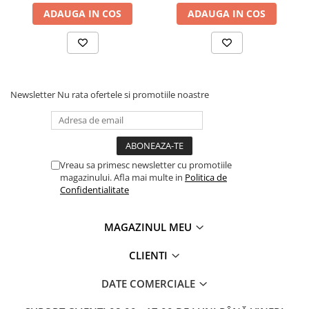
Mandrină cu 4 fălci din fontă
ADAUGA IN COS
ADAUGA IN COS
Mandrină cu 4 fălci din otel
Seturi de unelte pentru strungarie
Standuri pentru strunguri
Instrumente de prindere
Newsletter
Nu rata ofertele si promotiile noastre
Dispozitive de prindere pentru
unelte
Elemente de prindere mecanică
Fălci pentru PHV / VHV
Vreau sa primesc newsletter cu promotiile
Menghine
magazinului. Afla mai multe in
Politica de
Confidentialitate
Mese rotative / mese inclinabile /
Etape XY
Papusa mobila / con de centrare
MAGAZINUL MEU
Instrumente de masurare
CLIENTI
Afisaj digital
Bloc ecartament, masurare și
DATE COMERCIALE
testare