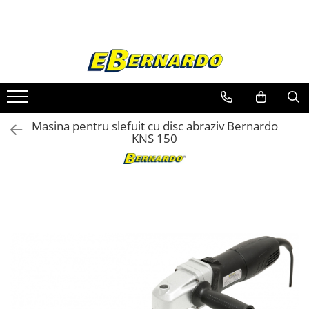
Toate Produsele
Prelucrare metal
Fierastraie pentru metal
Ferastraie mobile pentru metal
Masina pentru slefuit cu disc abraziv Bernardo
Fierastraie prelucrare metal
KNS 150
Ferastraie orizontale pentru metal
Ferastraie circulare pentru metal
Dispozitive de sudare pentru panze
panglica
Ferastraie automate cu banda si
doua coloane
Ferastraie metal cu banda si taiere
dubla semiautomate
Ferastraie prelucrare metal cu
banda si taiere dubla