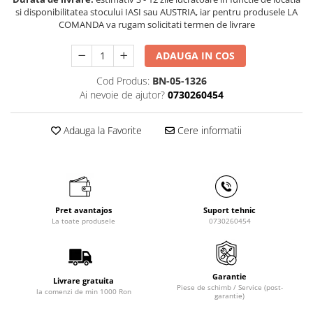
Masini de gaurit cu coloana si cap
si disponibilitatea stocului IASI sau AUSTRIA, iar pentru produsele LA
de actionare
COMANDA va rugam solicitati termen de livrare
Masini de gaurit cu coloana si
curea de distributie
ADAUGA IN COS
Masini de gaurit cu masa
Cod Produs:
BN-05-1326
Masini de gaurit cu stand si
Ai nevoie de ajutor?
0730260454
coloana
Masini de gaurit radiale
Adauga la Favorite
Cere informatii
Masini de gaurit si frezat
Masini de gaurit cu freza
Masini de frezat universale
Centre de prelucrare verticale CNC
Pret avantajos
Suport tehnic
Masini de frezat cu batiu
La toate produsele
0730260454
Masini de frezat multifunctionale
Masini de frezat universale SERVO
Masini de frezat verticale
Garantie
Livrare gratuita
Piese de schimb / Service (post-
Masini de slefuit metal
la comenzi de min 1000 Ron
garantie)
Masini de ascutit burghie