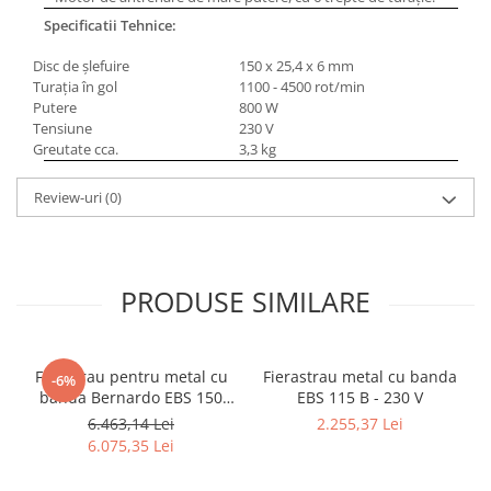
Masini pneumatice de filetat
Specificatii Tehnice:
Masini electrice de filetat
Disc de şlefuire
150 x 25,4 x 6 mm
Exhaustor pentru aschii metal
Turaţia în gol
1100 - 4500 rot/min
Putere
800 W
Masini de gaurit cu talpa
Tensiune
230 V
magnetica
Greutate cca.
3,3 kg
Instalatii de spalare a pieselor
Review-uri
(0)
Accesorii prelucrare metal
Universale de strung si accesorii
pentru strunguri
Falci pentru 3 bacuri PS3/ PO3
PRODUSE SIMILARE
Falci pentru 4 bacuri PS4/ PO4
Flanșă
Fălcile pentru 3-bacuri DK11
Ferastrau pentru metal cu
Fierastrau metal cu banda
-6%
Fălcile pentru 4-bacuri DK12
banda Bernardo EBS 150
EBS 115 B - 230 V
GC
6.463,14 Lei
2.255,37 Lei
Mandrine independente
6.075,35 Lei
Mandrină cu 3 fălci din fontă
Mandrină cu 3 fălci din otel