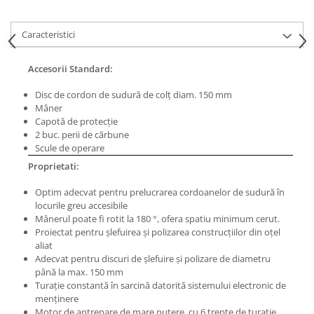
Masini de lustruit
Masini de polizat bavuri cu perii
Caracteristici
Masini de rectificat plan
Accesorii Standard:
Masini de rectificat plan
Masini de rectificat rotund
Disc de cordon de sudură de colţ diam. 150 mm
Masini de satinat
Mâner
Capotă de protecţie
Masini de slefuit combinate
2 buc. perii de cărbune
Masini de slefuit cu banda
Scule de operare
Masini de slefuit cu disc
Proprietati:
Masini de slefuit cu mediu umed si
Optim adecvat pentru prelucrarea cordoanelor de sudură în
uscat
locurile greu accesibile
Masini de slefuit cutite de gravat
Mânerul poate fi rotit la 180 °, ofera spatiu minimum cerut.
Masini de tesit
Proiectat pentru şlefuirea şi polizarea construcţiilor din oţel
aliat
Masini pentru slefuit tevi
Adecvat pentru discuri de şlefuire şi polizare de diametru
Masini universale de ascutit
până la max. 150 mm
Polizoare de banc
Turaţie constantă în sarcină datorită sistemului electronic de
menţinere
Masini de filetat
Motor de antrenare de mare putere, cu 6 trepte de turaţie.