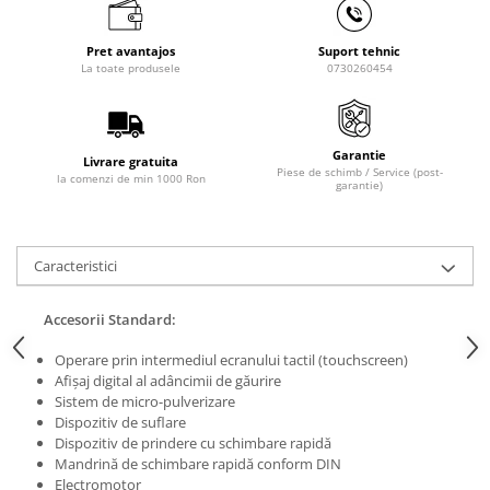
Masini de lustruit
Masini de polizat bavuri cu perii
Pret avantajos
Suport tehnic
La toate produsele
0730260454
Masini de rectificat plan
Masini de rectificat plan
Masini de rectificat rotund
Garantie
Livrare gratuita
Masini de satinat
Piese de schimb / Service (post-
la comenzi de min 1000 Ron
garantie)
Masini de slefuit combinate
Masini de slefuit cu banda
Masini de slefuit cu disc
Caracteristici
Masini de slefuit cu mediu umed si
uscat
Accesorii Standard:
Masini de slefuit cutite de gravat
Masini de tesit
Operare prin intermediul ecranului tactil (touchscreen)
Afişaj digital al adâncimii de găurire
Masini pentru slefuit tevi
Sistem de micro-pulverizare
Masini universale de ascutit
Dispozitiv de suflare
Dispozitiv de prindere cu schimbare rapidă
Polizoare de banc
Mandrină de schimbare rapidă conform DIN
Masini de filetat
Electromotor