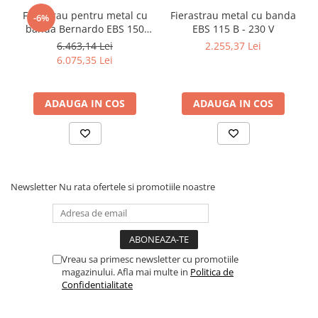
Dispozitiv de testare
Ferastrau pentru metal cu
Fierastrau metal cu banda
-6%
Indicatoare înălțime
banda Bernardo EBS 150
EBS 115 B - 230 V
Indicator cadran / Baze magnetice
GC
6.463,14 Lei
2.255,37 Lei
Masurare
6.075,35 Lei
Micrometru
Micrometru de adancime
ADAUGA IN COS
ADAUGA IN COS
Micrometru de interior
Nivele
Palpatoare margine
Placi de granit de suprafață
Prisma
Newsletter
Nu rata ofertele si promotiile noastre
Raportor
Set unelte de masurare
Instrumente de decupare
metalelor
Vreau sa primesc newsletter cu promotiile
magazinului. Afla mai multe in
Politica de
Instrumente de frezat
Confidentialitate
Instrumente de găurit
Tarozi si filiere