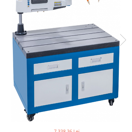
Ferastraie verticale
Strunguri pentru metal
Strunguri CNC
Strunguri cu cutie de viteze
Strunguri cu surub de ghidare
Strunguri de precizie
Strunguri metal cu freza
Strunguri universale
Strunguri universale cu afisaj
digital
Strunguri universale cu viteza
variabila
Masini de gaurit
Masini de gaurit - Vario - cu masa
si coloana
Masini de gaurit cu angrenaj, masa
si coloana
Masini de gaurit cu coloana
7.338,36 Lei