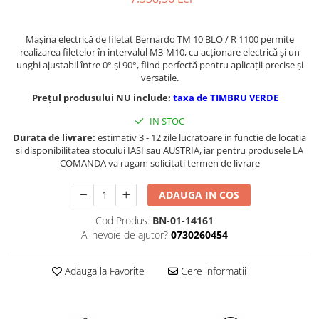
Masini de gaurit cu coloana si cap
de actionare
Mașina electrică de filetat Bernardo TM 10 BLO / R 1100 permite
Masini de gaurit cu coloana si
realizarea filetelor în intervalul M3-M10, cu acționare electrică și un
curea de distributie
unghi ajustabil între 0° și 90°, fiind perfectă pentru aplicații precise și
Masini de gaurit cu masa
versatile.
Masini de gaurit cu stand si
Prețul produsului NU include:
taxa de TIMBRU VERDE
coloana
IN STOC
Masini de gaurit radiale
Durata de livrare:
estimativ 3 - 12 zile lucratoare in functie de locatia
Masini de gaurit si frezat
si disponibilitatea stocului IASI sau AUSTRIA, iar pentru produsele LA
COMANDA va rugam solicitati termen de livrare
Masini de gaurit cu freza
Masini de frezat universale
ADAUGA IN COS
Centre de prelucrare verticale CNC
Masini de frezat cu batiu
Cod Produs:
BN-01-14161
Ai nevoie de ajutor?
0730260454
Masini de frezat multifunctionale
Masini de frezat universale SERVO
Adauga la Favorite
Cere informatii
Masini de frezat verticale
Masini de slefuit metal
Masini de ascutit burghie