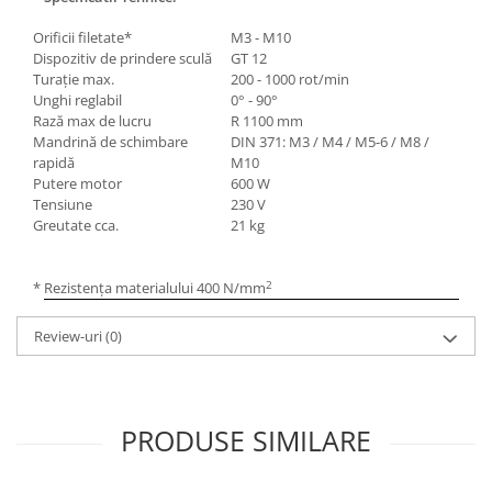
Mandrină cu 4 fălci din fontă
Orificii filetate*
M3 - M10
Mandrină cu 4 fălci din otel
Dispozitiv de prindere sculă
GT 12
Seturi de unelte pentru strungarie
Turaţie max.
200 - 1000 rot/min
Unghi reglabil
0° - 90°
Standuri pentru strunguri
Rază max de lucru
R 1100 mm
Instrumente de prindere
Mandrină de schimbare
DIN 371: M3 / M4 / M5-6 / M8 /
rapidă
M10
Dispozitive de prindere pentru
Putere motor
600 W
unelte
Tensiune
230 V
Elemente de prindere mecanică
Greutate cca.
21 kg
Fălci pentru PHV / VHV
Menghine
2
* Rezistenţa materialului 400 N/mm
Mese rotative / mese inclinabile /
Etape XY
Review-uri
(0)
Papusa mobila / con de centrare
Instrumente de masurare
Afisaj digital
PRODUSE SIMILARE
Bloc ecartament, masurare și
testare