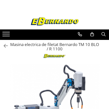
Toate Produsele
Prelucrare metal
Fierastraie pentru metal
Ferastraie mobile pentru metal
Masina electrica de filetat Bernardo TM 10 BLO
Fierastraie prelucrare metal
/ R 1100
Ferastraie orizontale pentru metal
Ferastraie circulare pentru metal
Dispozitive de sudare pentru panze
panglica
Ferastraie automate cu banda si
doua coloane
Ferastraie metal cu banda si taiere
dubla semiautomate
Ferastraie prelucrare metal cu
banda si taiere dubla