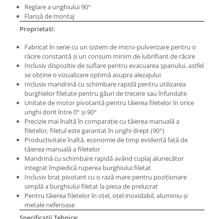
Reglare a unghiului 90°
Masini pneumatice de filetat
Flanşă de montaj
Masini electrice de filetat
Proprietati:
Exhaustor pentru aschii metal
Fabricat în serie cu un sistem de micro-pulverizare pentru o
Masini de gaurit cu talpa
răcire constantă şi un consum minim de lubrifiant de răcire
magnetica
Inclusiv dispozitiv de suflare pentru evacuarea şpanului, astfel
Instalatii de spalare a pieselor
se obţine o vizualizare optimă asupra alezajului
Inclusiv mandrină cu schimbare rapidă pentru utilizarea
Accesorii prelucrare metal
burghielor filetate pentru găuri de trecere sau înfundate
Universale de strung si accesorii
Unitate de motor pivotantă pentru tăierea filetelor în orice
pentru strunguri
unghi dorit între 0° şi 90°
Precizie mai înaltă în comparaţie cu tăierea manuală a
Falci pentru 3 bacuri PS3/ PO3
filetelor, filetul este garantat în unghi drept (90°)
Falci pentru 4 bacuri PS4/ PO4
Productivitate înaltă, economie de timp evidentă faţă de
tăierea manuală a filetelor
Flanșă
Mandrină cu schimbare rapidă având cuplaj alunecător
Fălcile pentru 3-bacuri DK11
integrat împiedică ruperea burghiului filetat
Fălcile pentru 4-bacuri DK12
Inclusiv braţ pivotant cu o rază mare pentru poziţionare
simplă a burghiului filetat la piesa de prelucrat
Mandrine independente
Pentru tăierea filetelor în oţel, oţel inoxidabil, aluminiu şi
Mandrină cu 3 fălci din fontă
metale neferoase
Mandrină cu 3 fălci din otel
Specificatii Tehnice: