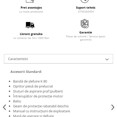
Masini de lustruit
Pret avantajos
Suport tehnic
La toate produsele
0730260454
Masini de polizat bavuri cu perii
Masini de rectificat plan
Masini de rectificat plan
Garantie
Masini de rectificat rotund
Livrare gratuita
Piese de schimb / Service (post-
la comenzi de min 1000 Ron
Masini de satinat
garantie)
Masini de slefuit combinate
Masini de slefuit cu banda
Caracteristici
Masini de slefuit cu disc
Masini de slefuit cu mediu umed si
Accesorii Standard:
uscat
Masini de slefuit cutite de gravat
Bandă de şlefuire K 80
Masini de tesit
Opritor piesă de prelucrat
Ştuţuri de aspirare praf (pulberi)
Masini pentru slefuit tevi
Întrerupător de protecţie motor
Masini universale de ascutit
Batiu
Polizoare de banc
Geam de protecţie rabatabil deschis
Manual cu instrucţiuni de exploatare
Masini de filetat
Masă de aşezare şi şlefuire