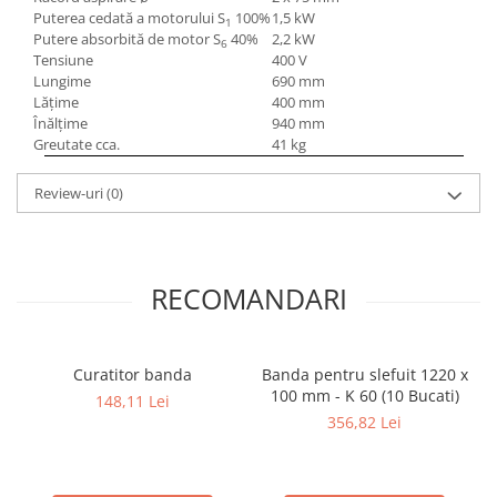
Puterea cedată a motorului S
100%
1,5 kW
Mandrină cu 4 fălci din fontă
1
Putere absorbită de motor S
40%
2,2 kW
6
Mandrină cu 4 fălci din otel
Tensiune
400 V
Seturi de unelte pentru strungarie
Lungime
690 mm
Lăţime
400 mm
Standuri pentru strunguri
Înălţime
940 mm
Instrumente de prindere
Greutate cca.
41 kg
Dispozitive de prindere pentru
unelte
Review-uri
(0)
Elemente de prindere mecanică
Fălci pentru PHV / VHV
Menghine
RECOMANDARI
Mese rotative / mese inclinabile /
Etape XY
Papusa mobila / con de centrare
Curatitor banda
Banda pentru slefuit 1220 x
Instrumente de masurare
100 mm - K 60 (10 Bucati)
148,11 Lei
Afisaj digital
356,82 Lei
Bloc ecartament, masurare și
testare