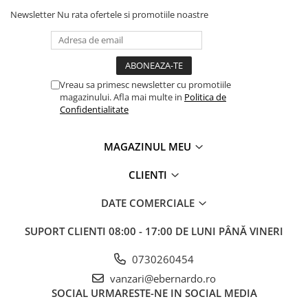
Newsletter
Nu rata ofertele si promotiile noastre
Accesorii utilaje
Accesorii masini de gaurit si frezat
Accesorii pentru ferastraie
mecanice cu banda si disc
Vreau sa primesc newsletter cu promotiile
Accesorii pentru masini de ascutit
magazinului. Afla mai multe in
Politica de
Accesorii pentru masini de gaurit
Confidentialitate
Accesorii pentru masini de slefuit
Accesorii pentru masini de taiat
MAGAZINUL MEU
filete
Accesorii pentru mașini de găurit
CLIENTI
magnetice
DATE COMERCIALE
Accesorii pentru strunguri
Accesorii polizor umed și uscat
SUPORT CLIENTI
08:00 - 17:00 DE LUNI PÂNĂ VINERI
Accesorii generale
0730260454
Accesorii masini de slefuit cutite
de gravat
vanzari@ebernardo.ro
SOCIAL
URMARESTE-NE IN SOCIAL MEDIA
Accesorii pentru mașini de șlefuit