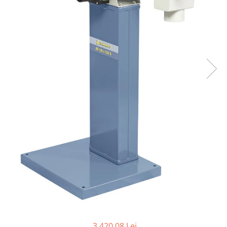
Ferastraie verticale
Strunguri pentru metal
Strunguri CNC
Strunguri cu cutie de viteze
Strunguri cu surub de ghidare
Strunguri de precizie
Strunguri metal cu freza
Strunguri universale
Strunguri universale cu afisaj
digital
Strunguri universale cu viteza
variabila
Masini de gaurit
Masini de gaurit - Vario - cu masa
si coloana
Masini de gaurit cu angrenaj, masa
si coloana
Masini de gaurit cu coloana
3.420,08 Lei