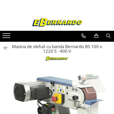
Toate Produsele
Prelucrare metal
Fierastraie pentru metal
Ferastraie mobile pentru metal
Masina de slefuit cu banda Bernardo BS 100 x
Fierastraie prelucrare metal
1220 S - 400 V
Ferastraie orizontale pentru metal
Ferastraie circulare pentru metal
Dispozitive de sudare pentru panze
panglica
Ferastraie automate cu banda si
doua coloane
Ferastraie metal cu banda si taiere
dubla semiautomate
Ferastraie prelucrare metal cu
banda si taiere dubla