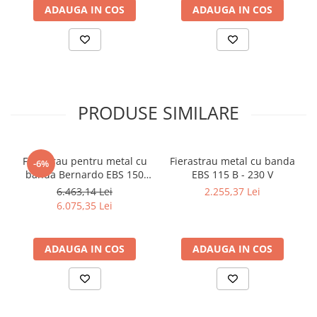
Dispozitiv de testare
ADAUGA IN COS
ADAUGA IN COS
Indicatoare înălțime
Indicator cadran / Baze magnetice
Masurare
Micrometru
Micrometru de adancime
PRODUSE SIMILARE
Micrometru de interior
Nivele
Palpatoare margine
Ferastrau pentru metal cu
Fierastrau metal cu banda
-6%
Placi de granit de suprafață
banda Bernardo EBS 150
EBS 115 B - 230 V
Prisma
GC
6.463,14 Lei
2.255,37 Lei
Raportor
6.075,35 Lei
Set unelte de masurare
Instrumente de decupare
ADAUGA IN COS
ADAUGA IN COS
metalelor
Instrumente de frezat
Instrumente de găurit
Tarozi si filiere