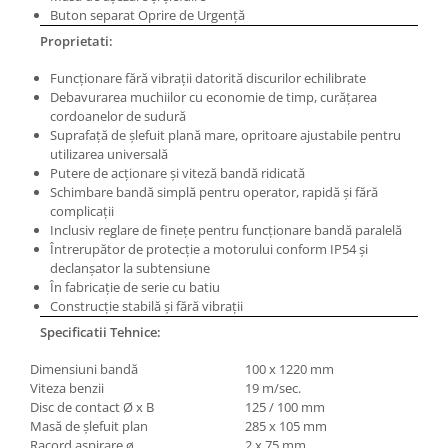
Masini pneumatice de filetat
Buton separat Oprire de Urgenţă
Masini electrice de filetat
Proprietati:
Exhaustor pentru aschii metal
Funcţionare fără vibraţii datorită discurilor echilibrate
Debavurarea muchiilor cu economie de timp, curăţarea
Masini de gaurit cu talpa
cordoanelor de sudură
magnetica
Suprafaţă de şlefuit plană mare, opritoare ajustabile pentru
Instalatii de spalare a pieselor
utilizarea universală
Putere de acţionare şi viteză bandă ridicată
Accesorii prelucrare metal
Schimbare bandă simplă pentru operator, rapidă şi fără
Universale de strung si accesorii
complicaţii
pentru strunguri
Inclusiv reglare de fineţe pentru funcţionare bandă paralelă
Întrerupător de protecţie a motorului conform IP54 şi
Falci pentru 3 bacuri PS3/ PO3
declanşator la subtensiune
Falci pentru 4 bacuri PS4/ PO4
În fabricaţie de serie cu batiu
Construcţie stabilă şi fără vibraţii
Flanșă
Specificatii Tehnice:
Fălcile pentru 3-bacuri DK11
Fălcile pentru 4-bacuri DK12
Dimensiuni bandă
100 x 1220 mm
Mandrine independente
Viteza benzii
19 m/sec.
Disc de contact Ø x B
125 / 100 mm
Mandrină cu 3 fălci din fontă
Masă de şlefuit plan
285 x 105 mm
Mandrină cu 3 fălci din otel
Racord aspirare ø
2 x 75 mm