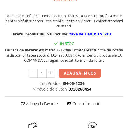
Masini de gaurit cu coloana si cap
de actionare
Masina de slefuit cu banda BS 100 x 1220 S - 400 V cu suprafata mare
Masini de gaurit cu coloana si
pentru slefuit si constructie stabila lipsita de vibratii. Echipat standard
curea de distributie
cu stand.
Masini de gaurit cu masa
Prețul produsului NU include:
taxa de TIMBRU VERDE
Masini de gaurit cu stand si
coloana
IN STOC
Masini de gaurit radiale
Durata de livrare:
estimativ 3 - 12 zile lucratoare in functie de locatia
si disponibilitatea stocului IASI sau AUSTRIA, iar pentru produsele LA
Masini de gaurit si frezat
COMANDA va rugam solicitati termen de livrare
Masini de gaurit cu freza
ADAUGA IN COS
Masini de frezat universale
Centre de prelucrare verticale CNC
Cod Produs:
BN-05-1236
Masini de frezat cu batiu
Ai nevoie de ajutor?
0730260454
Masini de frezat multifunctionale
Masini de frezat universale SERVO
Adauga la Favorite
Cere informatii
Masini de frezat verticale
Masini de slefuit metal
Masini de ascutit burghie