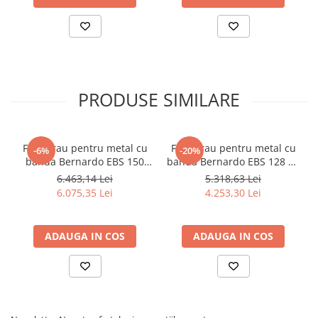
Dispozitiv de testare
Indicatoare înălțime
Indicator cadran / Baze magnetice
Masurare
Micrometru
PRODUSE SIMILARE
Micrometru de adancime
Micrometru de interior
Nivele
Ferastrau pentru metal cu
Ferastrau pentru metal cu
Palpatoare margine
-6%
-20%
banda Bernardo EBS 150
banda Bernardo EBS 128 CL
Placi de granit de suprafață
GC
- 230 V
6.463,14 Lei
5.318,63 Lei
Prisma
6.075,35 Lei
4.253,30 Lei
Raportor
Set unelte de masurare
ADAUGA IN COS
ADAUGA IN COS
Instrumente de decupare
metalelor
Instrumente de frezat
Instrumente de găurit
Tarozi si filiere