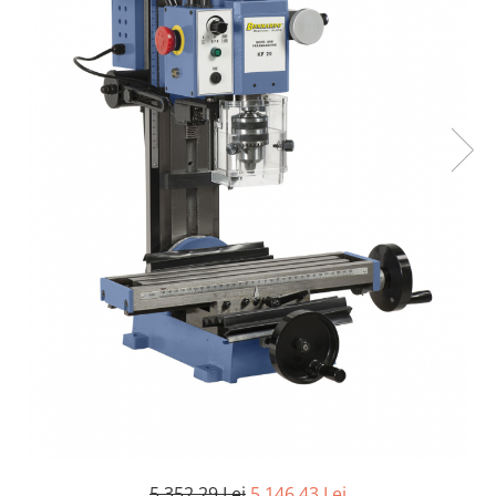
Ferastraie verticale
Strunguri pentru metal
Strunguri CNC
Strunguri cu cutie de viteze
Strunguri cu surub de ghidare
Strunguri de precizie
Strunguri metal cu freza
Strunguri universale
Strunguri universale cu afisaj
digital
Strunguri universale cu viteza
variabila
Masini de gaurit
Masini de gaurit - Vario - cu masa
si coloana
Masini de gaurit cu angrenaj, masa
si coloana
Masini de gaurit cu coloana
5.352,29 Lei
5.146,43 Lei