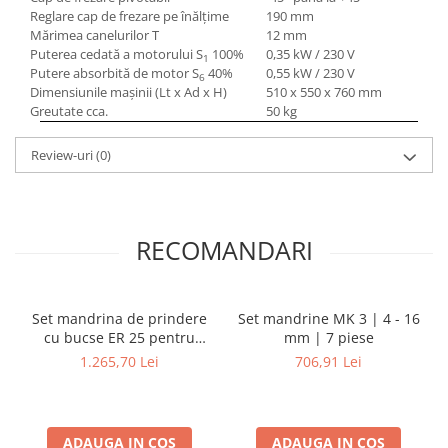
Reglare cap de frezare pe înălţime
190 mm
Mandrină cu 4 fălci din fontă
Mărimea canelurilor T
12 mm
Mandrină cu 4 fălci din otel
Puterea cedată a motorului S
100%
0,35 kW / 230 V
1
Seturi de unelte pentru strungarie
Putere absorbită de motor S
40%
0,55 kW / 230 V
6
Dimensiunile maşinii (Lt x Ad x H)
510 x 550 x 760 mm
Standuri pentru strunguri
Greutate cca.
50 kg
Instrumente de prindere
Dispozitive de prindere pentru
Review-uri
(0)
unelte
Elemente de prindere mecanică
Fălci pentru PHV / VHV
RECOMANDARI
Menghine
Mese rotative / mese inclinabile /
Etape XY
Set mandrina de prindere
Set mandrine MK 3 | 4 - 16
Papusa mobila / con de centrare
cu bucse ER 25 pentru
mm | 7 piese
Instrumente de masurare
frezare | MK 3 | 4 - 16 mm
1.265,70 Lei
706,91 Lei
| 8 piese
Afisaj digital
Bloc ecartament, masurare și
testare
ADAUGA IN COS
ADAUGA IN COS