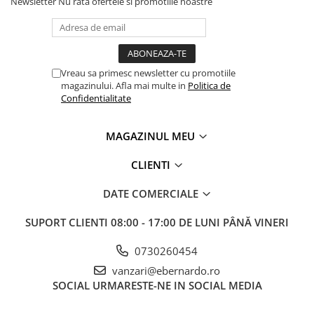
Newsletter
Nu rata ofertele si promotiile noastre
Accesorii utilaje
Accesorii masini de gaurit si frezat
Accesorii pentru ferastraie
mecanice cu banda si disc
Vreau sa primesc newsletter cu promotiile
magazinului. Afla mai multe in
Politica de
Accesorii pentru masini de ascutit
Confidentialitate
Accesorii pentru masini de gaurit
Accesorii pentru masini de slefuit
MAGAZINUL MEU
Accesorii pentru masini de taiat
filete
CLIENTI
Accesorii pentru mașini de găurit
magnetice
DATE COMERCIALE
Accesorii pentru strunguri
SUPORT CLIENTI
08:00 - 17:00 DE LUNI PÂNĂ VINERI
Accesorii polizor umed și uscat
Accesorii generale
0730260454
Accesorii masini de slefuit cutite
vanzari@ebernardo.ro
de gravat
SOCIAL
URMARESTE-NE IN SOCIAL MEDIA
Accesorii pentru mașini de șlefuit