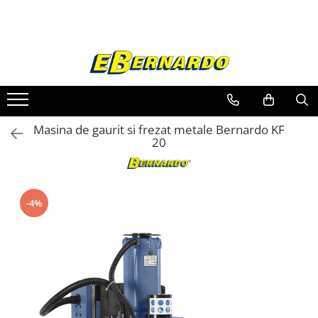
Toate Produsele
Prelucrare metal
Fierastraie pentru metal
Ferastraie mobile pentru metal
Masina de gaurit si frezat metale Bernardo KF
Fierastraie prelucrare metal
20
Ferastraie orizontale pentru metal
Ferastraie circulare pentru metal
Dispozitive de sudare pentru panze
-4%
panglica
Ferastraie automate cu banda si
doua coloane
Ferastraie metal cu banda si taiere
dubla semiautomate
Ferastraie prelucrare metal cu
banda si taiere dubla