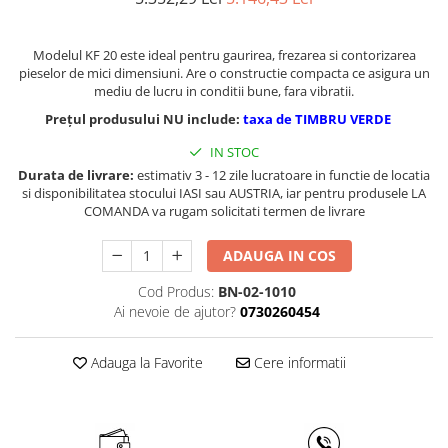
Masini de gaurit cu coloana si cap
de actionare
Modelul KF 20 este ideal pentru gaurirea, frezarea si contorizarea
Masini de gaurit cu coloana si
pieselor de mici dimensiuni. Are o constructie compacta ce asigura un
curea de distributie
mediu de lucru in conditii bune, fara vibratii.
Masini de gaurit cu masa
Prețul produsului NU include:
taxa de TIMBRU VERDE
Masini de gaurit cu stand si
coloana
IN STOC
Masini de gaurit radiale
Durata de livrare:
estimativ 3 - 12 zile lucratoare in functie de locatia
si disponibilitatea stocului IASI sau AUSTRIA, iar pentru produsele LA
Masini de gaurit si frezat
COMANDA va rugam solicitati termen de livrare
Masini de gaurit cu freza
ADAUGA IN COS
Masini de frezat universale
Centre de prelucrare verticale CNC
Cod Produs:
BN-02-1010
Masini de frezat cu batiu
Ai nevoie de ajutor?
0730260454
Masini de frezat multifunctionale
Masini de frezat universale SERVO
Adauga la Favorite
Cere informatii
Masini de frezat verticale
Masini de slefuit metal
Masini de ascutit burghie