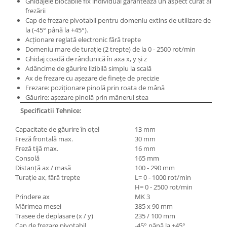
Ghidajele blocabile fix individual garantează un aspect curat al
Masini pneumatice de filetat
frezării
Cap de frezare pivotabil pentru domeniu extins de utilizare de
Masini electrice de filetat
la (-45° până la +45°).
Exhaustor pentru aschii metal
Acţionare reglată electronic fără trepte
Domeniu mare de turaţie (2 trepte) de la 0 - 2500 rot/min
Masini de gaurit cu talpa
Ghidaj coadă de rândunică în axa x, y şi z
magnetica
Adâncime de găurire lizibilă simplu la scală
Instalatii de spalare a pieselor
Ax de frezare cu aşezare de fineţe de precizie
Frezare: poziţionare pinolă prin roata de mână
Accesorii prelucrare metal
Găurire: aşezare pinolă prin mânerul stea
Universale de strung si accesorii
Specificatii Tehnice:
pentru strunguri
Capacitate de găurire în oţel
13 mm
Falci pentru 3 bacuri PS3/ PO3
Freză frontală max.
30 mm
Falci pentru 4 bacuri PS4/ PO4
Freză tijă max.
16 mm
Flanșă
Consolă
165 mm
Distanţă ax / masă
100 - 290 mm
Fălcile pentru 3-bacuri DK11
Turaţie ax, fără trepte
L= 0 - 1000 rot/min
Fălcile pentru 4-bacuri DK12
H= 0 - 2500 rot/min
Mandrine independente
Prindere ax
MK 3
Mărimea mesei
385 x 90 mm
Mandrină cu 3 fălci din fontă
Trasee de deplasare (x / y)
235 / 100 mm
Mandrină cu 3 fălci din otel
Cap de frezare pivotabil
-45° până la +45°