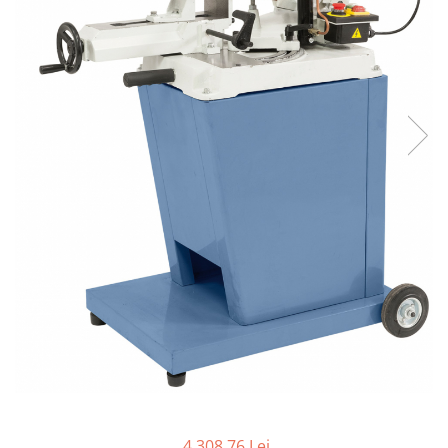
Ferastraie verticale
Strunguri pentru metal
Strunguri CNC
Strunguri cu cutie de viteze
Strunguri cu surub de ghidare
Strunguri de precizie
Strunguri metal cu freza
Strunguri universale
Strunguri universale cu afisaj
digital
Strunguri universale cu viteza
variabila
Masini de gaurit
Masini de gaurit - Vario - cu masa
si coloana
Masini de gaurit cu angrenaj, masa
si coloana
Masini de gaurit cu coloana
4.308,76 Lei