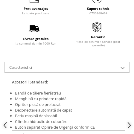
Masini de lustruit
Pret avantajos
Suport tehnic
La toate produsele
0730260454
Masini de polizat bavuri cu perii
Masini de rectificat plan
Masini de rectificat plan
Garantie
Masini de rectificat rotund
Livrare gratuita
Piese de schimb / Service (post-
la comenzi de min 1000 Ron
Masini de satinat
garantie)
Masini de slefuit combinate
Masini de slefuit cu banda
Caracteristici
Masini de slefuit cu disc
Masini de slefuit cu mediu umed si
Accesorii Standard:
uscat
Masini de slefuit cutite de gravat
Bandă de tăiere fierăstrău
Masini de tesit
Menghină cu prindere rapidă
Opritor piesă de prelucrat
Masini pentru slefuit tevi
Deconectare automată de capăt
Masini universale de ascutit
Batiu maşină deplasabil
Polizoare de banc
Cilindru hidraulic de coborâre
Buton separat Oprire de Urgenţă conform CE
Masini de filetat