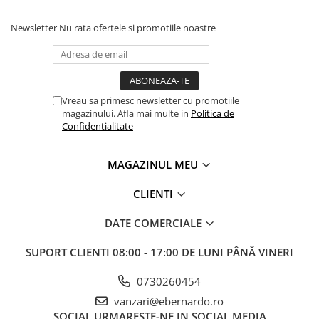
Accesorii utilaje
Newsletter
Nu rata ofertele si promotiile noastre
Accesorii masini de gaurit si frezat
Accesorii pentru ferastraie
mecanice cu banda si disc
Accesorii pentru masini de ascutit
Vreau sa primesc newsletter cu promotiile
Accesorii pentru masini de gaurit
magazinului. Afla mai multe in
Politica de
Accesorii pentru masini de slefuit
Confidentialitate
Accesorii pentru masini de taiat
filete
MAGAZINUL MEU
Accesorii pentru mașini de găurit
magnetice
CLIENTI
Accesorii pentru strunguri
DATE COMERCIALE
Accesorii polizor umed și uscat
Accesorii generale
SUPORT CLIENTI
08:00 - 17:00 DE LUNI PÂNĂ VINERI
Accesorii masini de slefuit cutite
0730260454
de gravat
vanzari@ebernardo.ro
Accesorii pentru mașini de șlefuit
SOCIAL
URMARESTE-NE IN SOCIAL MEDIA