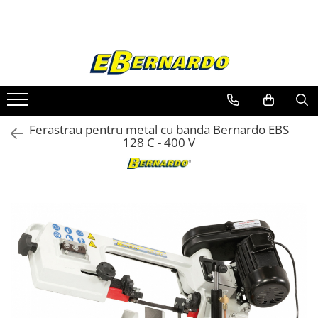
Toate Produsele
Prelucrare metal
Fierastraie pentru metal
Ferastraie mobile pentru metal
Ferastrau pentru metal cu banda Bernardo EBS
Fierastraie prelucrare metal
128 C - 400 V
Ferastraie orizontale pentru metal
Ferastraie circulare pentru metal
Dispozitive de sudare pentru panze
panglica
Ferastraie automate cu banda si
doua coloane
Ferastraie metal cu banda si taiere
dubla semiautomate
Ferastraie prelucrare metal cu
banda si taiere dubla