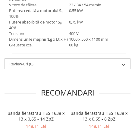
Viteze de tăiere
23 / 34 / 54 m/min
Mandrină cu 4 fălci din fontă
Puterea cedată a motorului S
0,55 kW
1
Mandrină cu 4 fălci din otel
100%
Seturi de unelte pentru strungarie
Putere absorbită de motor S
0,75 kW
6
40%
Standuri pentru strunguri
Tensiune
400 V
Instrumente de prindere
Dimensiunile maşinii (Lg x Lt x H)
1000 x 550 x 1100 mm
Greutate cca.
68 kg
Dispozitive de prindere pentru
unelte
Elemente de prindere mecanică
Review-uri
(0)
Fălci pentru PHV / VHV
Menghine
Mese rotative / mese inclinabile /
Etape XY
RECOMANDARI
Papusa mobila / con de centrare
Instrumente de masurare
Banda fierastrau HSS 1638 x
Banda fierastrau HSS 1638 x
Afisaj digital
13 x 0,65 - 14 ZpZ
13 x 0,65 - 8 ZpZ
Bloc ecartament, masurare și
148,11 Lei
148,11 Lei
testare