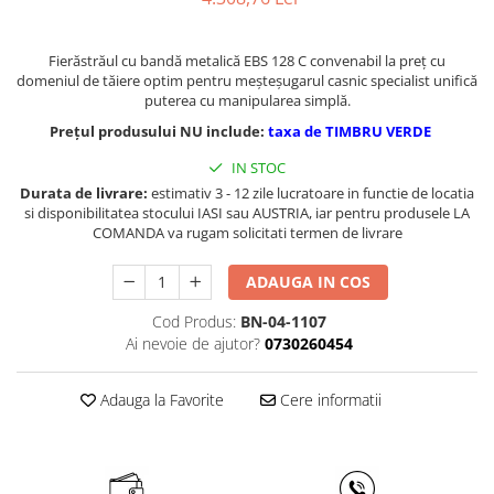
Masini de gaurit cu coloana si cap
de actionare
Fierăstrăul cu bandă metalică EBS 128 C convenabil la preţ cu
Masini de gaurit cu coloana si
domeniul de tăiere optim pentru meşteşugarul casnic specialist unifică
curea de distributie
puterea cu manipularea simplă.
Masini de gaurit cu masa
Prețul produsului NU include:
taxa de TIMBRU VERDE
Masini de gaurit cu stand si
coloana
IN STOC
Masini de gaurit radiale
Durata de livrare:
estimativ 3 - 12 zile lucratoare in functie de locatia
si disponibilitatea stocului IASI sau AUSTRIA, iar pentru produsele LA
Masini de gaurit si frezat
COMANDA va rugam solicitati termen de livrare
Masini de gaurit cu freza
ADAUGA IN COS
Masini de frezat universale
Centre de prelucrare verticale CNC
Cod Produs:
BN-04-1107
Masini de frezat cu batiu
Ai nevoie de ajutor?
0730260454
Masini de frezat multifunctionale
Masini de frezat universale SERVO
Adauga la Favorite
Cere informatii
Masini de frezat verticale
Masini de slefuit metal
Masini de ascutit burghie