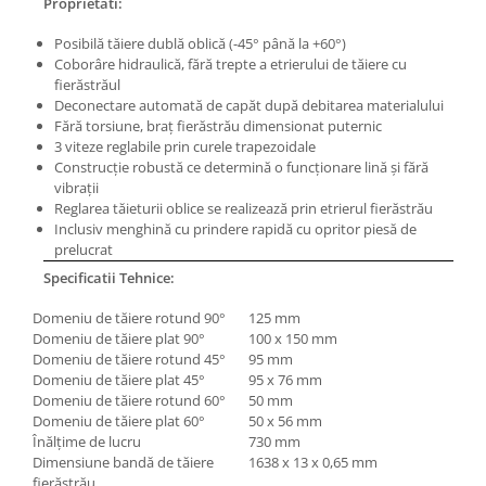
Proprietati:
Masini pneumatice de filetat
Posibilă tăiere dublă oblică (-45° până la +60°)
Masini electrice de filetat
Coborâre hidraulică, fără trepte a etrierului de tăiere cu
Exhaustor pentru aschii metal
fierăstrăul
Deconectare automată de capăt după debitarea materialului
Masini de gaurit cu talpa
Fără torsiune, braţ fierăstrău dimensionat puternic
magnetica
3 viteze reglabile prin curele trapezoidale
Instalatii de spalare a pieselor
Construcţie robustă ce determină o funcţionare lină şi fără
vibraţii
Accesorii prelucrare metal
Reglarea tăieturii oblice se realizează prin etrierul fierăstrău
Universale de strung si accesorii
Inclusiv menghină cu prindere rapidă cu opritor piesă de
pentru strunguri
prelucrat
Specificatii Tehnice:
Falci pentru 3 bacuri PS3/ PO3
Falci pentru 4 bacuri PS4/ PO4
Domeniu de tăiere rotund 90°
125 mm
Flanșă
Domeniu de tăiere plat 90°
100 x 150 mm
Domeniu de tăiere rotund 45°
95 mm
Fălcile pentru 3-bacuri DK11
Domeniu de tăiere plat 45°
95 x 76 mm
Fălcile pentru 4-bacuri DK12
Domeniu de tăiere rotund 60°
50 mm
Mandrine independente
Domeniu de tăiere plat 60°
50 x 56 mm
Înălţime de lucru
730 mm
Mandrină cu 3 fălci din fontă
Dimensiune bandă de tăiere
1638 x 13 x 0,65 mm
Mandrină cu 3 fălci din otel
fierăstrău