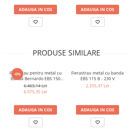
Dispozitiv de testare
Indicatoare înălțime
ADAUGA IN COS
ADAUGA IN COS
Indicator cadran / Baze magnetice
Masurare
Micrometru
Micrometru de adancime
Micrometru de interior
PRODUSE SIMILARE
Nivele
Palpatoare margine
Placi de granit de suprafață
Ferastrau pentru metal cu
Fierastrau metal cu banda
-6%
Prisma
banda Bernardo EBS 150
EBS 115 B - 230 V
GC
6.463,14 Lei
2.255,37 Lei
Raportor
6.075,35 Lei
Set unelte de masurare
Instrumente de decupare
metalelor
ADAUGA IN COS
ADAUGA IN COS
Instrumente de frezat
Instrumente de găurit
Tarozi si filiere