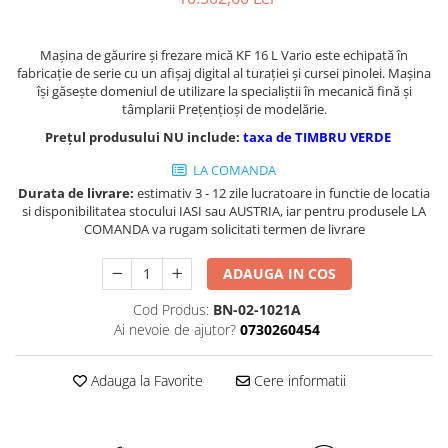
Masini de gaurit cu coloana si cap
de actionare
Maşina de găurire şi frezare mică KF 16 L Vario este echipată în
Masini de gaurit cu coloana si
fabricaţie de serie cu un afişaj digital al turaţiei şi cursei pinolei. Maşina
curea de distributie
îşi găseşte domeniul de utilizare la specialiştii în mecanică fină şi
Masini de gaurit cu masa
tâmplarii Prețenţioşi de modelărie.
Masini de gaurit cu stand si
Prețul produsului NU include:
taxa de TIMBRU VERDE
coloana
LA COMANDA
Masini de gaurit radiale
Durata de livrare:
estimativ 3 - 12 zile lucratoare in functie de locatia
Masini de gaurit si frezat
si disponibilitatea stocului IASI sau AUSTRIA, iar pentru produsele LA
COMANDA va rugam solicitati termen de livrare
Masini de gaurit cu freza
Masini de frezat universale
ADAUGA IN COS
Centre de prelucrare verticale CNC
Masini de frezat cu batiu
Cod Produs:
BN-02-1021A
Ai nevoie de ajutor?
0730260454
Masini de frezat multifunctionale
Masini de frezat universale SERVO
Adauga la Favorite
Cere informatii
Masini de frezat verticale
Masini de slefuit metal
Masini de ascutit burghie