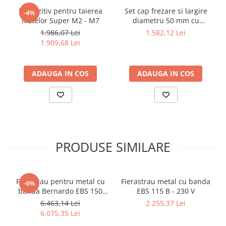
Dispozitiv de testare
Dispozitiv pentru taierea
Set cap frezare si largire
-4%
Indicatoare înălțime
filetelor Super M2 - M7
diametru 50 mm cu
Indicator cadran / Baze magnetice
prindere MK 2
1.986,07 Lei
1.582,12 Lei
Masurare
1.909,68 Lei
Micrometru
Micrometru de adancime
ADAUGA IN COS
ADAUGA IN COS
Micrometru de interior
Nivele
Palpatoare margine
Placi de granit de suprafață
Prisma
PRODUSE SIMILARE
Raportor
Set unelte de masurare
Instrumente de decupare
Ferastrau pentru metal cu
Fierastrau metal cu banda
metalelor
-6%
banda Bernardo EBS 150
EBS 115 B - 230 V
Instrumente de frezat
GC
6.463,14 Lei
2.255,37 Lei
Instrumente de găurit
6.075,35 Lei
Tarozi si filiere