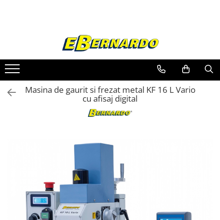
Toate Produsele
Prelucrare metal
Fierastraie pentru metal
Ferastraie mobile pentru metal
Masina de gaurit si frezat metal KF 16 L Vario
Fierastraie prelucrare metal
cu afisaj digital
Ferastraie orizontale pentru metal
Ferastraie circulare pentru metal
Dispozitive de sudare pentru panze
panglica
Ferastraie automate cu banda si
doua coloane
Ferastraie metal cu banda si taiere
dubla semiautomate
Ferastraie prelucrare metal cu
banda si taiere dubla