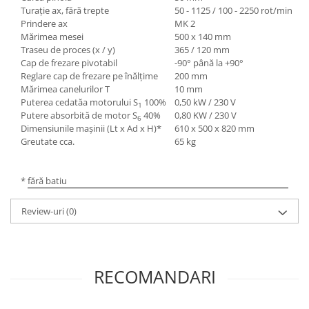
Turaţie ax, fără trepte
50 - 1125 / 100 - 2250 rot/min
Mandrină cu 4 fălci din fontă
Prindere ax
MK 2
Mandrină cu 4 fălci din otel
Mărimea mesei
500 x 140 mm
Seturi de unelte pentru strungarie
Traseu de proces (x / y)
365 / 120 mm
Cap de frezare pivotabil
-90° până la +90°
Standuri pentru strunguri
Reglare cap de frezare pe înălţime
200 mm
Instrumente de prindere
Mărimea canelurilor T
10 mm
Puterea cedată
a motorului S
100%
0,50 kW / 230 V
Dispozitive de prindere pentru
1
Putere absorbită de motor S
40%
0,80 KW / 230 V
unelte
6
Dimensiunile maşinii (Lt x Ad x H)*
610 x 500 x 820 mm
Elemente de prindere mecanică
Greutate cca.
65 kg
Fălci pentru PHV / VHV
Menghine
* fără batiu
Mese rotative / mese inclinabile /
Etape XY
Review-uri
(0)
Papusa mobila / con de centrare
Instrumente de masurare
Afisaj digital
RECOMANDARI
Bloc ecartament, masurare și
testare