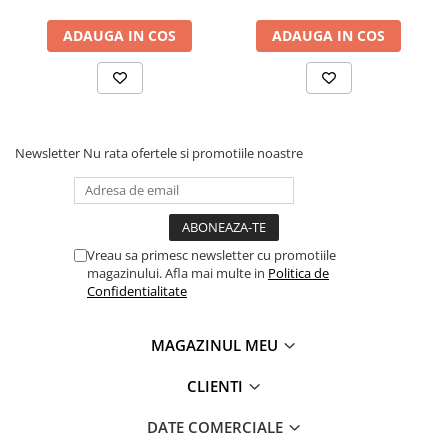
Accesorii utilaje
ADAUGA IN COS
ADAUGA IN COS
Accesorii masini de gaurit si frezat
Accesorii pentru ferastraie
mecanice cu banda si disc
Accesorii pentru masini de ascutit
Accesorii pentru masini de gaurit
Newsletter
Nu rata ofertele si promotiile noastre
Accesorii pentru masini de slefuit
Accesorii pentru masini de taiat
filete
Accesorii pentru mașini de găurit
Vreau sa primesc newsletter cu promotiile
magnetice
magazinului. Afla mai multe in
Politica de
Confidentialitate
Accesorii pentru strunguri
Accesorii polizor umed și uscat
MAGAZINUL MEU
Accesorii generale
Accesorii masini de slefuit cutite
CLIENTI
de gravat
DATE COMERCIALE
Accesorii pentru mașini de șlefuit