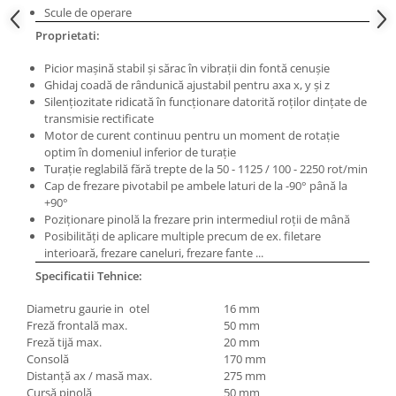
Scule de operare
Masini pneumatice de filetat
Proprietati:
Masini electrice de filetat
Exhaustor pentru aschii metal
Picior maşină stabil şi sărac în vibraţii din fontă cenuşie
Ghidaj coadă de rândunică ajustabil pentru axa x, y şi z
Masini de gaurit cu talpa
Silenţiozitate ridicată în funcţionare datorită roţilor dinţate de
magnetica
transmisie rectificate
Instalatii de spalare a pieselor
Motor de curent continuu pentru un moment de rotaţie
optim în domeniul inferior de turaţie
Accesorii prelucrare metal
Turaţie reglabilă fără trepte de la 50 - 1125 / 100 - 2250 rot/min
Universale de strung si accesorii
Cap de frezare pivotabil pe ambele laturi de la -90° până la
pentru strunguri
+90°
Poziţionare pinolă la frezare prin intermediul roţii de mână
Falci pentru 3 bacuri PS3/ PO3
Posibilităţi de aplicare multiple precum de ex. filetare
Falci pentru 4 bacuri PS4/ PO4
interioară, frezare caneluri, frezare fante ...
Flanșă
Specificatii Tehnice:
Fălcile pentru 3-bacuri DK11
Diametru gaurie in otel
16 mm
Fălcile pentru 4-bacuri DK12
Freză frontală max.
50 mm
Mandrine independente
Freză tijă max.
20 mm
Consolă
170 mm
Mandrină cu 3 fălci din fontă
Distanţă ax / masă max.
275 mm
Mandrină cu 3 fălci din otel
Cursă pinolă
50 mm