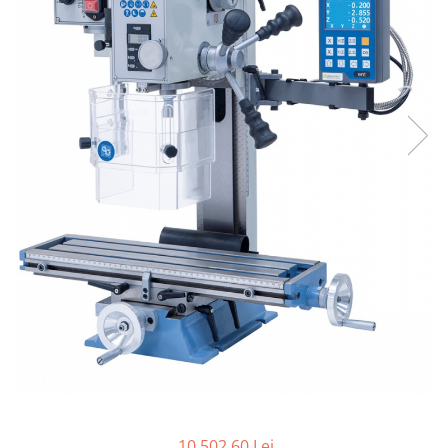
Ferastraie verticale
Strunguri pentru metal
Strunguri CNC
Strunguri cu cutie de viteze
Strunguri cu surub de ghidare
Strunguri de precizie
Strunguri metal cu freza
Strunguri universale
Strunguri universale cu afisaj
digital
Strunguri universale cu viteza
variabila
Masini de gaurit
Masini de gaurit - Vario - cu masa
si coloana
Masini de gaurit cu angrenaj, masa
si coloana
Masini de gaurit cu coloana
10.502,60 Lei