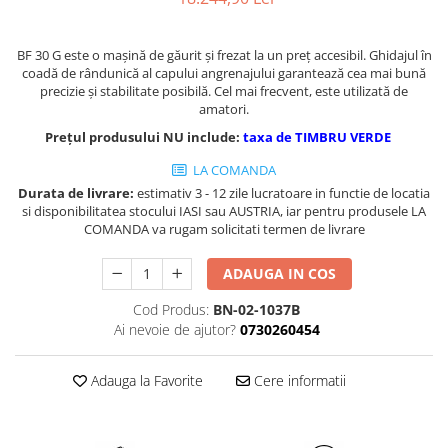
Masini de gaurit cu coloana si cap
de actionare
BF 30 G este o mașină de găurit și frezat la un preț accesibil. Ghidajul în
Masini de gaurit cu coloana si
coadă de rândunică al capului angrenajului garantează cea mai bună
curea de distributie
precizie și stabilitate posibilă. Cel mai frecvent, este utilizată de
Masini de gaurit cu masa
amatori.
Masini de gaurit cu stand si
Prețul produsului NU include:
taxa de TIMBRU VERDE
coloana
LA COMANDA
Masini de gaurit radiale
Durata de livrare:
estimativ 3 - 12 zile lucratoare in functie de locatia
Masini de gaurit si frezat
si disponibilitatea stocului IASI sau AUSTRIA, iar pentru produsele LA
COMANDA va rugam solicitati termen de livrare
Masini de gaurit cu freza
Masini de frezat universale
ADAUGA IN COS
Centre de prelucrare verticale CNC
Masini de frezat cu batiu
Cod Produs:
BN-02-1037B
Ai nevoie de ajutor?
0730260454
Masini de frezat multifunctionale
Masini de frezat universale SERVO
Adauga la Favorite
Cere informatii
Masini de frezat verticale
Masini de slefuit metal
Masini de ascutit burghie