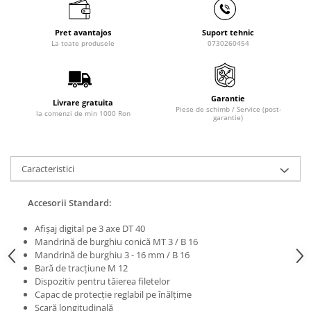
Masini de lustruit
Masini de polizat bavuri cu perii
Pret avantajos
Suport tehnic
La toate produsele
0730260454
Masini de rectificat plan
Masini de rectificat plan
Masini de rectificat rotund
Garantie
Livrare gratuita
Masini de satinat
Piese de schimb / Service (post-
la comenzi de min 1000 Ron
garantie)
Masini de slefuit combinate
Masini de slefuit cu banda
Masini de slefuit cu disc
Caracteristici
Masini de slefuit cu mediu umed si
uscat
Accesorii Standard:
Masini de slefuit cutite de gravat
Masini de tesit
Afișaj digital pe 3 axe DT 40
Mandrină de burghiu conică MT 3 / B 16
Masini pentru slefuit tevi
Mandrină de burghiu 3 - 16 mm / B 16
Masini universale de ascutit
Bară de tracțiune M 12
Dispozitiv pentru tăierea filetelor
Polizoare de banc
Capac de protecție reglabil pe înălțime
Masini de filetat
Scară longitudinală