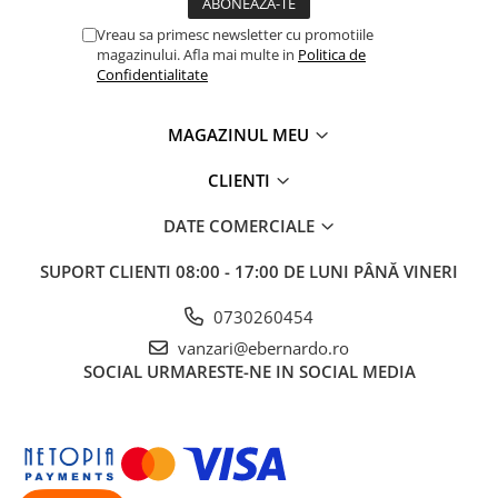
Accesorii utilaje
Vreau sa primesc newsletter cu promotiile
magazinului. Afla mai multe in
Politica de
Accesorii masini de gaurit si frezat
Confidentialitate
Accesorii pentru ferastraie
mecanice cu banda si disc
MAGAZINUL MEU
Accesorii pentru masini de ascutit
Accesorii pentru masini de gaurit
CLIENTI
Accesorii pentru masini de slefuit
DATE COMERCIALE
Accesorii pentru masini de taiat
filete
SUPORT CLIENTI
08:00 - 17:00 DE LUNI PÂNĂ VINERI
Accesorii pentru mașini de găurit
magnetice
0730260454
Accesorii pentru strunguri
vanzari@ebernardo.ro
Accesorii polizor umed și uscat
SOCIAL
URMARESTE-NE IN SOCIAL MEDIA
Accesorii generale
Accesorii masini de slefuit cutite
de gravat
Accesorii pentru mașini de șlefuit