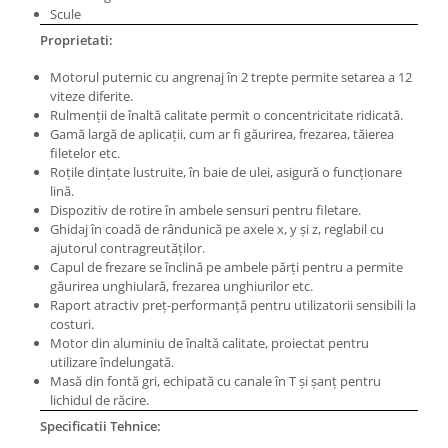
Scule
Masini pneumatice de filetat
Proprietati:
Masini electrice de filetat
Exhaustor pentru aschii metal
Motorul puternic cu angrenaj în 2 trepte permite setarea a 12
viteze diferite.
Masini de gaurit cu talpa
Rulmenții de înaltă calitate permit o concentricitate ridicată.
magnetica
Gamă largă de aplicații, cum ar fi găurirea, frezarea, tăierea
Instalatii de spalare a pieselor
filetelor etc.
Roțile dințate lustruite, în baie de ulei, asigură o funcționare
Accesorii prelucrare metal
lină.
Universale de strung si accesorii
Dispozitiv de rotire în ambele sensuri pentru filetare.
pentru strunguri
Ghidaj în coadă de rândunică pe axele x, y și z, reglabil cu
ajutorul contragreutăților.
Falci pentru 3 bacuri PS3/ PO3
Capul de frezare se înclină pe ambele părți pentru a permite
Falci pentru 4 bacuri PS4/ PO4
găurirea unghiulară, frezarea unghiurilor etc.
Raport atractiv preț-performanță pentru utilizatorii sensibili la
Flanșă
costuri.
Fălcile pentru 3-bacuri DK11
Motor din aluminiu de înaltă calitate, proiectat pentru
Fălcile pentru 4-bacuri DK12
utilizare îndelungată.
Masă din fontă gri, echipată cu canale în T și șanț pentru
Mandrine independente
lichidul de răcire.
Mandrină cu 3 fălci din fontă
Specificatii Tehnice:
Mandrină cu 3 fălci din otel