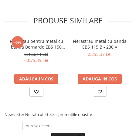
Dispozitiv de testare
Indicatoare înălțime
Indicator cadran / Baze magnetice
PRODUSE SIMILARE
Masurare
Micrometru
Micrometru de adancime
Ferastrau pentru metal cu
Fierastrau metal cu banda
-6%
banda Bernardo EBS 150
EBS 115 B - 230 V
Micrometru de interior
GC
6.463,14 Lei
2.255,37 Lei
Nivele
6.075,35 Lei
Palpatoare margine
Placi de granit de suprafață
ADAUGA IN COS
ADAUGA IN COS
Prisma
Raportor
Set unelte de masurare
Instrumente de decupare
metalelor
Newsletter
Nu rata ofertele si promotiile noastre
Instrumente de frezat
Instrumente de găurit
Tarozi si filiere