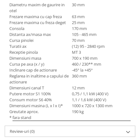
Diametru maxim de gaurire in
30 mm
Mandrină cu 4 fălci din fontă
otel
Mandrină cu 4 fălci din otel
Frezare maxima cu cap freza
63 mm
Seturi de unelte pentru strungarie
Frezare maxima cu freza deget
25 mm
Consola
170 mm
Standuri pentru strunguri
Distanta ax/masa max
105 - 465 mm
Instrumente de prindere
Cursa pinolei
70 mm
Turatii ax
(12) 95 - 2840 rpm
Dispozitive de prindere pentru
Receptie pinola
MT 3
unelte
Dimensiuni masa
700 x 190 mm
Elemente de prindere mecanică
Cursa pe axa (x / y)
460 / 230** mm
Fălci pentru PHV / VHV
Inclinare cap de actionare
-45° la +45°
Reglarea in inaltime a capului de
360 mm
Menghine
actionare
Mese rotative / mese inclinabile /
Dimensiuni canal T
12 mm
Etape XY
Putere motor S1 100%
0,75 / 1,1 kW (400 V)
Consum motor S6 40%
1,1 / 1,6 kW (400 V)
Papusa mobila / con de centrare
Dimensiuni masina (L x l x I)*
1000 x 720 x 1300 mm
Instrumente de masurare
Greutate aprox.
190 kg
* fara stand
Afisaj digital
Bloc ecartament, masurare și
Review-uri
(0)
testare