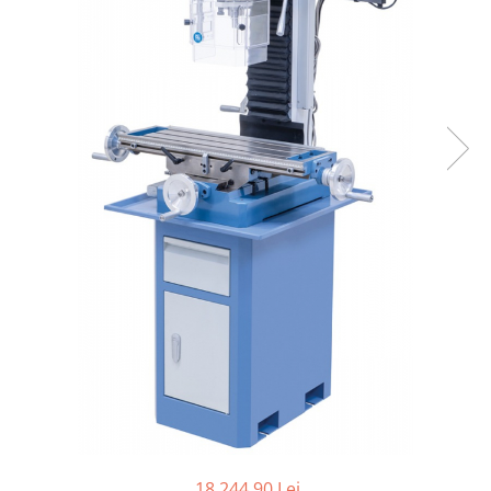
Ferastraie verticale
Strunguri pentru metal
Strunguri CNC
Strunguri cu cutie de viteze
Strunguri cu surub de ghidare
Strunguri de precizie
Strunguri metal cu freza
Strunguri universale
Strunguri universale cu afisaj
digital
Strunguri universale cu viteza
variabila
Masini de gaurit
Masini de gaurit - Vario - cu masa
si coloana
Masini de gaurit cu angrenaj, masa
si coloana
Masini de gaurit cu coloana
18.244,90 Lei