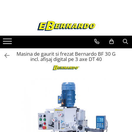
Toate Produsele
Prelucrare metal
Fierastraie pentru metal
Ferastraie mobile pentru metal
Masina de gaurit si frezat Bernardo BF 30 G
Fierastraie prelucrare metal
incl. afișaj digital pe 3 axe DT 40
Ferastraie orizontale pentru metal
Ferastraie circulare pentru metal
Dispozitive de sudare pentru panze
panglica
Ferastraie automate cu banda si
doua coloane
Ferastraie metal cu banda si taiere
dubla semiautomate
Ferastraie prelucrare metal cu
banda si taiere dubla