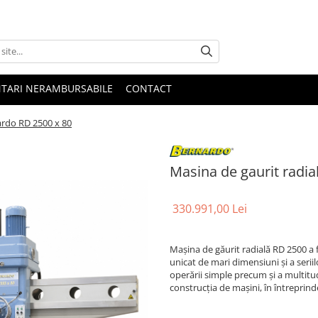
NTARI NERAMBURSABILE
CONTACT
ardo RD 2500 x 80
Masina de gaurit radia
330.991,00 Lei
Maşina de găurit radială RD 2500 a 
unicat de mari dimensiuni şi a serii
operării simple precum şi a multitudi
construcţia de maşini, în întreprinde