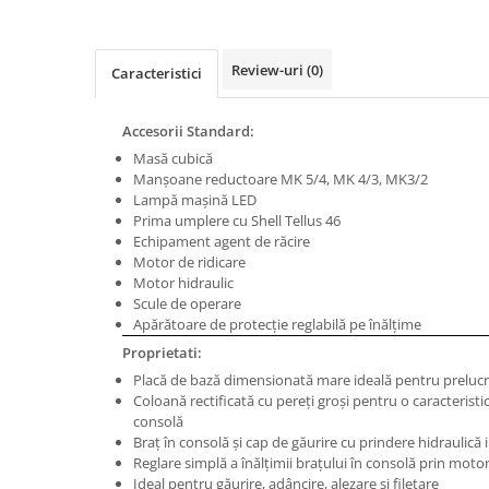
Masini de gaurit cu coloana si cap
de actionare
Masini de gaurit cu coloana si
Review-uri
(0)
Caracteristici
curea de distributie
Masini de gaurit cu masa
Accesorii Standard:
Masini de gaurit cu stand si
Masă cubică
coloana
Manşoane reductoare MK 5/4, MK 4/3, MK3/2
Masini de gaurit radiale
Lampă maşină LED
Masini de gaurit si frezat
Prima umplere cu Shell Tellus 46
Echipament agent de răcire
Masini de gaurit cu freza
Motor de ridicare
Masini de frezat universale
Motor hidraulic
Scule de operare
Centre de prelucrare verticale CNC
Apărătoare de protecţie reglabilă pe înălţime
Masini de frezat cu batiu
Proprietati:
Masini de frezat multifunctionale
Placă de bază dimensionată mare ideală pentru prelucr
Masini de frezat universale SERVO
Coloană rectificată cu pereţi groşi pentru o caracteristic
consolă
Masini de frezat verticale
Braţ în consolă şi cap de găurire cu prindere hidraulic
Masini de slefuit metal
Reglare simplă a înălţimii braţului în consolă prin motor
Ideal pentru găurire, adâncire, alezare şi filetare
Masini de ascutit burghie