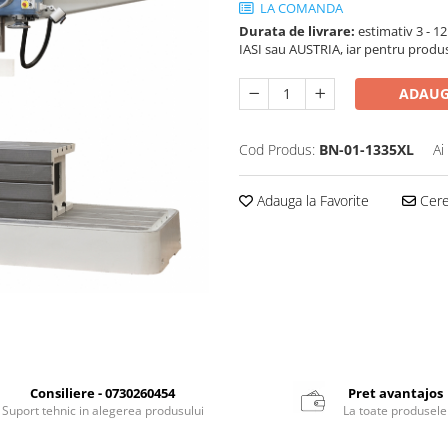
LA COMANDA
Durata de livrare:
estimativ 3 - 12 
IASI sau AUSTRIA, iar pentru produ
ADAUG
Cod Produs:
BN-01-1335XL
Ai
Adauga la Favorite
Cere 
Consiliere - 0730260454
Pret avantajos
Suport tehnic in alegerea produsului
La toate produsele