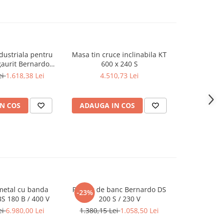
ustriala pentru
Masa tin cruce inclinabila KT
Masa in 
aurit Bernardo
600 x 240 S
5
S 200
ei
1.618,38 Lei
4.510,73 Lei
N COS
ADAUGA IN COS
ADAUG
metal cu banda
Polizor de banc Bernardo DS
Masina de 
-23%
S 180 B / 400 V
200 S / 230 V
35
ei
6.980,00 Lei
1.380,15 Lei
1.058,50 Lei
5