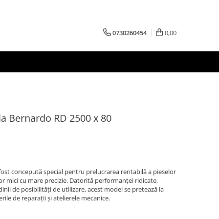
0730260454
0,00
la Bernardo RD 2500 x 80
fost concepută special pentru prelucrarea rentabilă a pieselor
lor mici cu mare precizie. Datorită performanţei ridicate,
nii de posibilităţi de utilizare, acest model se pretează la
rile de reparaţii şi atelierele mecanice.