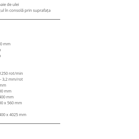
baie de ulei
ţul în consolă prin suprafaţa
500 mm
m
m
 1250 rot/min
 - 3,2 mm/rot
0 mm
000 mm
1400 mm
00 x 560 mm
1400 x 4025 mm