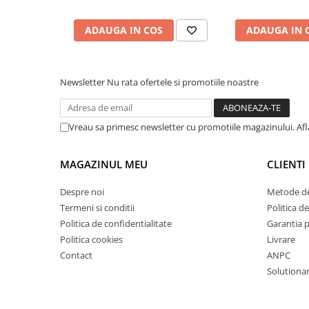
Mandrină cu 4 fălci din fontă
ADAUGA IN COS
ADAUGA IN 
Mandrină cu 4 fălci din otel
Seturi de unelte pentru strungarie
Standuri pentru strunguri
Newsletter
Nu rata ofertele si promotiile noastre
Instrumente de prindere
Dispozitive de prindere pentru
unelte
Vreau sa primesc newsletter cu promotiile magazinului. Af
Elemente de prindere mecanică
Fălci pentru PHV / VHV
MAGAZINUL MEU
CLIENTI
Menghine
Mese rotative / mese inclinabile /
Despre noi
Metode de
Etape XY
Termeni si conditii
Politica de
Papusa mobila / con de centrare
Politica de confidentialitate
Garantia 
Politica cookies
Livrare
Instrumente de masurare
Contact
ANPC
Afisaj digital
Solutionare
Bloc ecartament, masurare și
testare