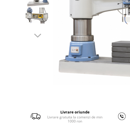
Ferastraie verticale
Strunguri pentru metal
Strunguri CNC
Strunguri cu cutie de viteze
Strunguri cu surub de ghidare
Strunguri de precizie
Strunguri metal cu freza
Strunguri universale
Strunguri universale cu afisaj
digital
Strunguri universale cu viteza
variabila
Masini de gaurit
Masini de gaurit - Vario - cu masa
si coloana
Livrare oriunde
Masini de gaurit cu angrenaj, masa
Livrare gratuita la comenzi de min
si coloana
1000 ron
Masini de gaurit cu coloana