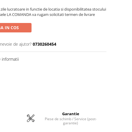
zile lucratoare in functie de locatia si disponibilitatea stocului
sele LA COMANDA va rugam solicitati termen de livrare
A IN COS
 nevoie de ajutor?
0730260454
informatii
Garantie
Piese de schimb / Service (post-
garantie)