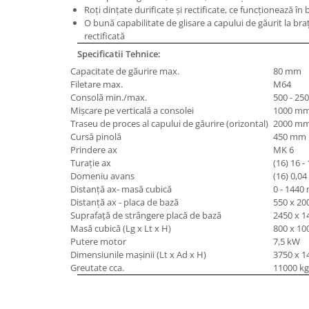
Roţi dinţate durificate şi rectificate, ce funcţionează în 
Masini de lustruit
O bună capabilitate de glisare a capului de găurit la bra
Masini de polizat bavuri cu perii
rectificată
Masini de rectificat plan
Specificatii Tehnice:
Masini de rectificat plan
Capacitate de găurire max.
80 mm
Filetare max.
M64
Masini de rectificat rotund
Consolă min./max.
500 - 2
Masini de satinat
Mişcare pe verticală a consolei
1000 m
Masini de slefuit combinate
Traseu de proces al capului de găurire (orizontal)
2000 m
Cursă pinolă
450 mm
Masini de slefuit cu banda
Prindere ax
MK 6
Masini de slefuit cu disc
Turaţie ax
(16) 16 -
Domeniu avans
(16) 0,04
Masini de slefuit cu mediu umed si
Distanţă ax- masă cubică
0 - 144
uscat
Distanţă ax - placa de bază
550 x 2
Masini de slefuit cutite de gravat
Suprafaţă de strângere placă de bază
2450 x 
Masini de tesit
Masă cubică (Lg x Lt x H)
800 x 10
Putere motor
7,5 kW
Masini pentru slefuit tevi
Dimensiunile maşinii (Lt x Ad x H)
3750 x 
Masini universale de ascutit
Greutate cca.
11000 kg
Polizoare de banc
Masini de filetat