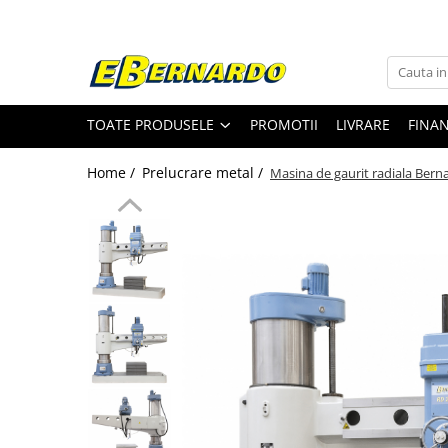
Toate Produsele
Prelucrare metal
TOATE PRODUSELE
PROMOTII
LIVRARE
FINA
Fierastraie pentru metal
Ferastraie mobile pentru metal
Home /
Prelucrare metal /
Masina de gaurit radiala Bern
Fierastraie prelucrare metal
Ferastraie orizontale pentru metal
Ferastraie circulare pentru metal
Dispozitive de sudare pentru panze
panglica
Ferastraie automate cu banda si
doua coloane
Ferastraie metal cu banda si taiere
dubla semiautomate
Ferastraie prelucrare metal cu
banda si taiere dubla