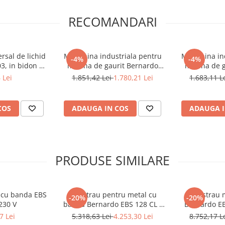
RECOMANDARI
rsal de lichid
Menghina industriala pentru
Menghina ind
-4%
-4%
3, in bidon de
masina de gaurit Bernardo
masina de g
BMS 200 QC
BM
 Lei
1.851,42 Lei
1.780,21 Lei
1.683,11 L
COS
ADAUGA IN COS
ADAUGA I
PRODUSE SIMILARE
l cu banda EBS
Ferastrau pentru metal cu
Fierastrau 
-20%
-20%
230 V
banda Bernardo EBS 128 CL -
Bernardo EB
230 V
7 Lei
5.318,63 Lei
4.253,30 Lei
8.752,17 L