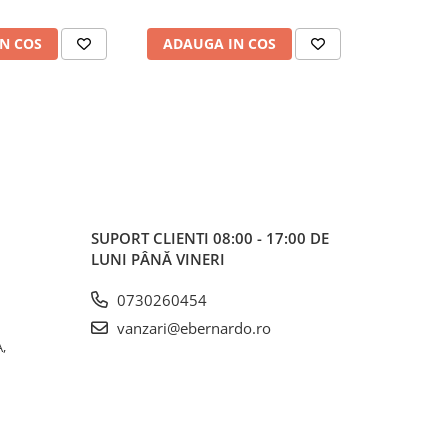
N COS
ADAUGA IN COS
ADAUG
SUPORT CLIENTI
08:00 - 17:00 DE
LUNI PÂNĂ VINERI
0730260454
vanzari@ebernardo.ro
,