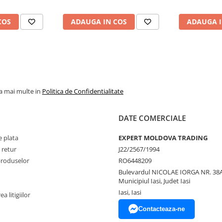
COS
ADAUGA IN COS
ADAUGA I
la mai multe in
Politica de Confidentialitate
DATE COMERCIALE
 plata
EXPERT MOLDOVA TRADING
 retur
J22/2567/1994
produselor
RO6448209
Bulevardul NICOLAE IORGA NR. 38A
Municipiul Iasi, Judet Iasi
Iasi, Iasi
a litigiilor
Contacteaza-ne