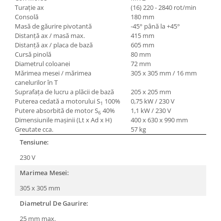
Turaţie ax
(16) 220 - 2840 rot/min
Consolă
180 mm
Masă de găurire pivotantă
-45° până la +45°
Distanţă ax / masă max.
415 mm
Distanţă ax / placa de bază
605 mm
Cursă pinolă
80 mm
Diametrul coloanei
72 mm
Mărimea mesei / mărimea
305 x 305 mm / 16 mm
canelurilor în T
Suprafaţa de lucru a plăcii de bază
205 x 205 mm
Puterea cedată a motorului S
100%
0,75 kW / 230 V
1
Putere absorbită de motor S
40%
1,1 kW / 230 V
6
Dimensiunile maşinii (Lt x Ad x H)
400 x 630 x 990 mm
Greutate cca.
57 kg
Tensiune:
230 V
Marimea Mesei:
305 x 305 mm
Diametrul De Gaurire:
25 mm max.