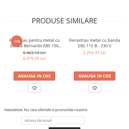
PRODUSE SIMILARE
Ferastrau pentru metal cu
Fierastrau metal cu banda
-6%
banda Bernardo EBS 150
EBS 115 B - 230 V
GC
6.463,14 Lei
2.255,37 Lei
6.075,35 Lei
ADAUGA IN COS
ADAUGA IN COS
Newsletter
Nu rata ofertele si promotiile noastre