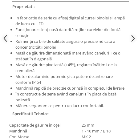
Masini electrice de filetat
Lame de ferastrau cu varf din
Proprietati:
Exhaustor pentru aschii metal
carbura
În fabricaţie de serie cu afişaj digital al cursei pinolei şi lampă
Masini de gaurit cu talpa
Lame de ferăstrău cu acoperire
de lucru cu LED.
magnetica
TiN
Funcţionare silenţioasă datorită roţilor curelelor din fontă
Instalatii de spalare a pieselor
cenuşie
Panze de taiere cu banda verticala
Rulmenţii cu bile de calitate asigură o precizie ridicată a
Panze de taiere metal pentru
concentricităţii pinolei
ferastraie
Masă de găurire dimensionată mare având caneluri T ce o
străbat în diagonală
Roti de lustruit
Masă de găurire pivotantă (±45°), reglarea înălţimii de la
cremalieră
Standuri pentru ferăstraie cu
Motor de aluminiu puternic şi cu putere de antrenare
bandă
conform IP 54
Standuri pentru mașini de găurit și
Mandrină rapidă de precizie cuprinsă în completul de livrare
frezat
În construcţie de serie având caneluri T în placa de bază
polizată
Standuri pentru mașini de șlefuit
Mânere ergonomice pentru un lucru confortabil.
Standuri pentru strunguri metal
Specificatii Tehnice:
Unelte striere
Capacitate de găurire în oţel
25 mm
Mandrină
1 - 16 mm / B 18
Con Morse
MK 2