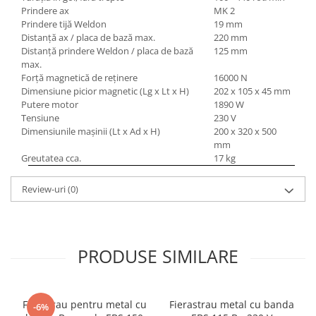
Prindere ax
MK 2
Prindere tijă Weldon
19 mm
Distanţă ax / placa de bază max.
220 mm
Distanţă prindere Weldon / placa de bază
125 mm
max.
Forţă magnetică de reţinere
16000 N
Dimensiune picior magnetic (Lg x Lt x H)
202 x 105 x 45 mm
Putere motor
1890 W
Tensiune
230 V
Dimensiunile maşinii (Lt x Ad x H)
200 x 320 x 500
mm
Greutatea cca.
17 kg
Review-uri
(0)
PRODUSE SIMILARE
Ferastrau pentru metal cu
Fierastrau metal cu banda
-6%