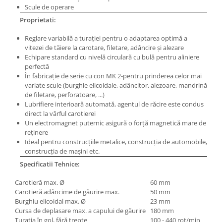
Masini electrice de filetat
Scule de operare
Lame de ferastrau cu varf din
Exhaustor pentru aschii metal
carbura
Proprietati:
Masini de gaurit cu talpa
Lame de ferăstrău cu acoperire
Reglare variabilă a turaţiei pentru o adaptarea optimă a
magnetica
TiN
vitezei de tăiere la carotare, filetare, adâncire şi alezare
Instalatii de spalare a pieselor
Echipare standard cu nivelă circulară cu bulă pentru aliniere
Panze de taiere cu banda verticala
perfectă
Panze de taiere metal pentru
În fabricaţie de serie cu con MK 2-pentru prinderea celor mai
ferastraie
variate scule (burghie elicoidale, adâncitor, alezoare, mandrină
de filetare, perforatoare, ...)
Roti de lustruit
Lubrifiere interioară automată, agentul de răcire este condus
direct la vârful carotierei
Standuri pentru ferăstraie cu
Un electromagnet puternic asigură o forţă magnetică mare de
bandă
reţinere
Standuri pentru mașini de găurit și
Ideal pentru construcţiile metalice, construcţia de automobile,
frezat
construcţia de maşini etc.
Specificatii Tehnice:
Standuri pentru mașini de șlefuit
Standuri pentru strunguri metal
Carotieră max. Ø
60 mm
Carotieră adâncime de găurire max.
50 mm
Unelte striere
Burghiu elicoidal max. Ø
23 mm
Cursa de deplasare max. a capului de găurire
180 mm
Turaţia în gol, fără trepte
100 - 440
rot
/min