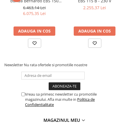
banda Bernardo EBS 150
EBS 115 B - 230 V
GC
6.463,14 Lei
2.255,37 Lei
6.075,35 Lei
ADAUGA IN COS
ADAUGA IN COS
Newsletter
Nu rata ofertele si promotiile noastre
Vreau sa primesc newsletter cu promotiile
magazinului. Afla mai multe in
Politica de
Confidentialitate
MAGAZINUL MEU