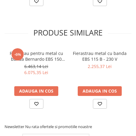
PRODUSE SIMILARE
Ferastrau pentru metal cu
Fierastrau metal cu banda
-6%
banda Bernardo EBS 150
EBS 115 B - 230 V
GC
6.463,14 Lei
2.255,37 Lei
6.075,35 Lei
ADAUGA IN COS
ADAUGA IN COS
Newsletter
Nu rata ofertele si promotiile noastre