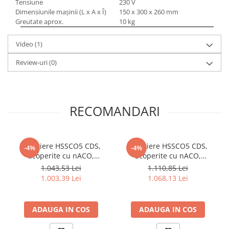
Tensiune
230 V
Dimensiunile mașinii (L x A x Î)
150 x 300 x 260 mm
Greutate aprox.
10
kg
Video
(1)
Review-uri
(0)
RECOMANDARI
Carotiere HSSCO5 CDS,
Carotiere HSSCO5 CDS,
-4%
-4%
acoperite cu nACO,
acoperite cu nACO,
14/18/22 mm, adancime de
14/18/22 mm, adancime de
1.043,53 Lei
1.110,85 Lei
gaurire 30 mm, set de 5
gaurire 50 mm, set de 5
1.003,39 Lei
1.068,13 Lei
piese
piese
ADAUGA IN COS
ADAUGA IN COS