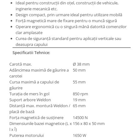
Masini electrice de filetat
Ideal pentru construcții din oțel, construcții de vehicule,
Lame de ferastrau cu varf din
inginerie mecanică etc.
Exhaustor pentru aschii metal
carbura
Design compact, prin urmare ideal pentru utilizare mobilă
Masini de gaurit cu talpa
Forță magnetică mare de fixare pentru o muncă sigură
Lame de ferăstrău cu acoperire
magnetica
Operare ergonomică cu o singură mână datorită comenzilor
TiN
clar amplasate
Instalatii de spalare a pieselor
Panze de taiere cu banda verticala
Curea de siguranță standard pentru aplicații verticale sau
deasupra capului
Panze de taiere metal pentru
Specificatii Tehnice:
ferastraie
Roti de lustruit
Carotă max.
Ø 38 mm
Adâncimea maximă de găurire a
50 mm
Standuri pentru ferăstraie cu
carotei
bandă
Cursa maximă a capului de
55 mm
găurire
Standuri pentru mașini de găurit și
Turația de mers în gol
850 rpm
frezat
Suport arbore Weldon
19 mm
Standuri pentru mașini de șlefuit
Distanță max. montură Weldon /
65 mm
placă de bază
Standuri pentru strunguri metal
Forța magnetică de susținere
14500 N
Unelte striere
Dimensiunile bazei magnetice (L x
156 x 80 x 50 mm
l x Î)
Puterea motorului
1650 W