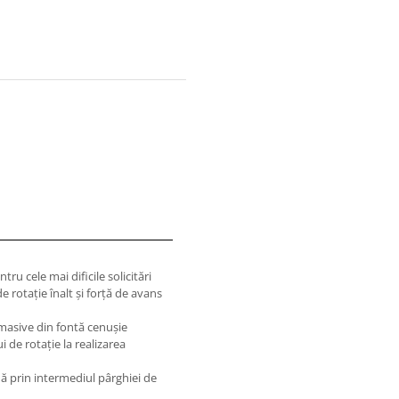
ru cele mai dificile solicitări
otaţie înalt şi forţă de avans
 masive din fontă cenuşie
 de rotaţie la realizarea
dă prin intermediul pârghiei de