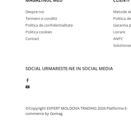
Mandrină cu 4 fălci din fontă
Despre noi
Metode de
Mandrină cu 4 fălci din otel
Termeni si conditii
Politica de
Seturi de unelte pentru strungarie
Politica de confidentialitate
Garantia 
Standuri pentru strunguri
Politica cookies
Livrare
Instrumente de prindere
Contact
ANPC
Dispozitive de prindere pentru
Solutionare
unelte
Elemente de prindere mecanică
Fălci pentru PHV / VHV
SOCIAL
URMARESTE-NE IN SOCIAL MEDIA
Menghine
Mese rotative / mese inclinabile /
Etape XY
Papusa mobila / con de centrare
Instrumente de masurare
©Copyright EXPERT MOLDOVA TRADING 2026
Platforma E-
Afisaj digital
commerce by Gomag
Bloc ecartament, masurare și
testare