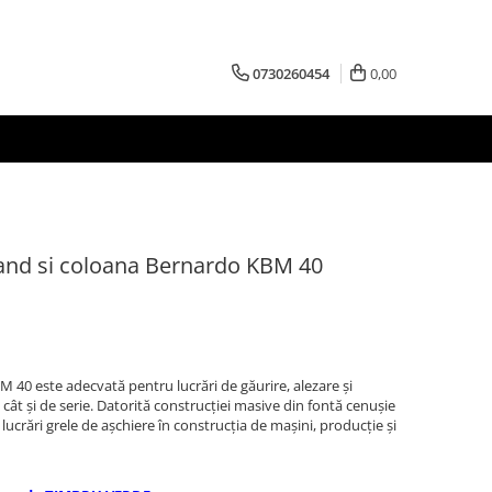
0730260454
0,00
tand si coloana Bernardo KBM 40
M 40 este adecvată pentru lucrări de găurire, alezare şi
 cât şi de serie. Datorită construcţiei masive din fontă cenuşie
lucrări grele de aşchiere în construcţia de maşini, producţie şi