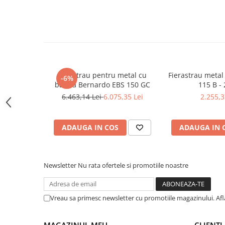
Masini pneumatice de filetat
Masini electrice de filetat
Exhaustor pentru aschii metal
Masini de gaurit cu talpa
magnetica
Ferastrau pentru metal cu
Fierastrau meta
Instalatii de spalare a pieselor
-6%
banda Bernardo EBS 150 GC
115 B - 
Accesorii prelucrare metal
6.463,14 Lei
6.075,35 Lei
2.255,3
Universale de strung si accesorii
pentru strunguri
ADAUGA IN COS
ADAUGA IN 
Falci pentru 3 bacuri PS3/ PO3
Falci pentru 4 bacuri PS4/ PO4
Flanșă
Newsletter
Nu rata ofertele si promotiile noastre
Fălcile pentru 3-bacuri DK11
Fălcile pentru 4-bacuri DK12
Mandrine independente
Vreau sa primesc newsletter cu promotiile magazinului. Af
Mandrină cu 3 fălci din fontă
Mandrină cu 3 fălci din otel
MAGAZINUL MEU
CLIENTI