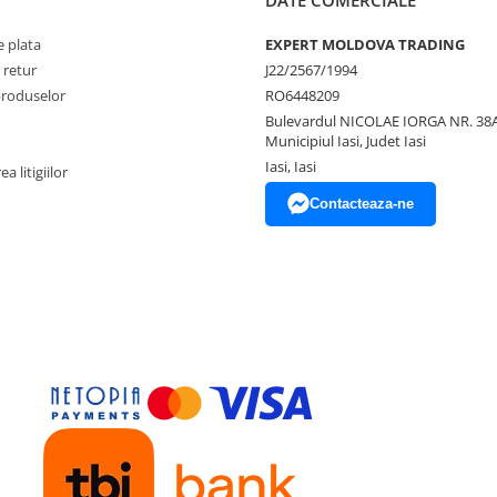
 plata
EXPERT MOLDOVA TRADING
 retur
J22/2567/1994
produselor
RO6448209
Bulevardul NICOLAE IORGA NR. 38A
Municipiul Iasi, Judet Iasi
Iasi, Iasi
a litigiilor
Contacteaza-ne