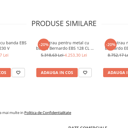
PRODUSE SIMILARE
l cu banda EBS
Ferastrau pentru metal cu
Fierastrau 
-20%
-20%
230 V
banda Bernardo EBS 128 CL -
Bernardo EB
230 V
7 Lei
5.318,63 Lei
4.253,30 Lei
8.752,17 L
COS
ADAUGA IN COS
ADAUGA I
la mai multe in
Politica de Confidentialitate
DATE COMERCIALE