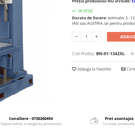
Prețul produsului NU include:
t
IN STOC
Durata de livrare:
estimativ 3 - 12 
IASI sau AUSTRIA, iar pentru produ
ADAUG
Cod Produs:
BN-01-1342XL
Ai
Adauga la Favorite
Cere 
Consiliere - 0730260454
Pret avantajos
Suport tehnic in alegerea produsului
La toate produsele