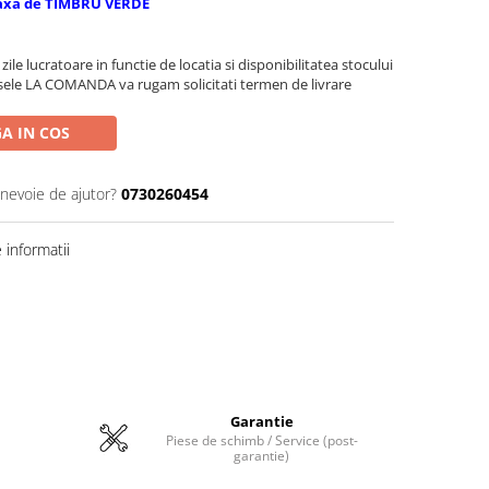
axa de TIMBRU VERDE
zile lucratoare in functie de locatia si disponibilitatea stocului
sele LA COMANDA va rugam solicitati termen de livrare
A IN COS
 nevoie de ajutor?
0730260454
informatii
Garantie
Piese de schimb / Service (post-
garantie)