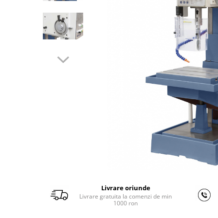
Ferastraie verticale
Strunguri pentru metal
Strunguri CNC
Strunguri cu cutie de viteze
Strunguri cu surub de ghidare
Strunguri de precizie
Strunguri metal cu freza
Strunguri universale
Strunguri universale cu afisaj
digital
Strunguri universale cu viteza
variabila
Masini de gaurit
Masini de gaurit - Vario - cu masa
si coloana
Livrare oriunde
Masini de gaurit cu angrenaj, masa
Livrare gratuita la comenzi de min
si coloana
1000 ron
Masini de gaurit cu coloana