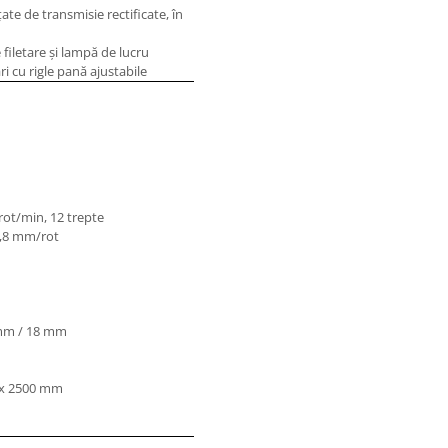
ţate de transmisie rectificate, în
 filetare şi lampă de lucru
ri cu rigle pană ajustabile
 rot/min, 12 trepte
 1,8 mm/rot
mm / 18 mm
 x 2500 mm