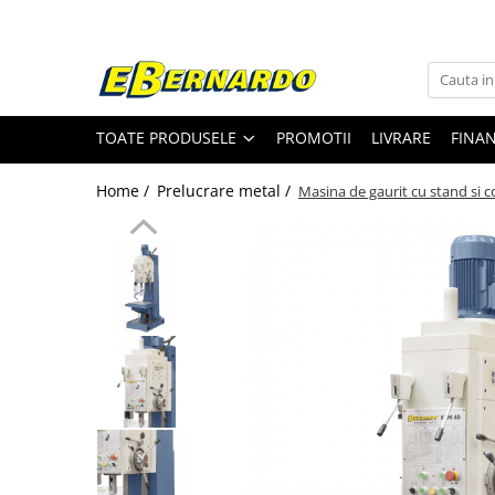
Toate Produsele
Prelucrare metal
TOATE PRODUSELE
PROMOTII
LIVRARE
FINA
Fierastraie pentru metal
Ferastraie mobile pentru metal
Home /
Prelucrare metal /
Masina de gaurit cu stand si
Fierastraie prelucrare metal
Ferastraie orizontale pentru metal
Ferastraie circulare pentru metal
Dispozitive de sudare pentru panze
panglica
Ferastraie automate cu banda si
doua coloane
Ferastraie metal cu banda si taiere
dubla semiautomate
Ferastraie prelucrare metal cu
banda si taiere dubla