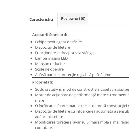
Masini de gaurit cu coloana si cap
de actionare
Masini de gaurit cu coloana si
Review-uri
(0)
Caracteristici
curea de distributie
Masini de gaurit cu masa
Accesorii Standard:
Masini de gaurit cu stand si
Echipament agent de răcire
coloana
Dispozitiv de filetare
Masini de gaurit radiale
Funcţionare la dreapta şi la stânga
Masini de gaurit si frezat
Lampă maşină LED
Manşon reductor
Masini de gaurit cu freza
Scule de operare
Masini de frezat universale
Apărătoare de protecţie reglabilă pe înălţime
Centre de prelucrare verticale CNC
Proprietati:
Masini de frezat cu batiu
Soclu şi stativ în mod de construcţie încasetat masiv pent
Motor de acţionare de performanţă mare cu moment de r
Masini de frezat multifunctionale
mare
Masini de frezat universale SERVO
O încărcarea foarte mare a mesei datorită construcţiei
Dispozitiv de filetare cu întoarcerea automată a sensului
Masini de frezat verticale
adâncimii setate
Masini de slefuit metal
Modificarea turaţiei şi avansului mai simplă şi mai rapi
comutare.
Masini de ascutit burghie