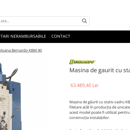
NTARI NERAMBURSABILE
CONTACT
 coloana Bernardo KBM 40
Masina de gaurit cu s
63.489,40 Lei
Maşina de găurit cu stativ-cadru KB
filetare atât în producţia de unicate
acest model poate fi utilizat pentru 
construcţia instalaţiilor.