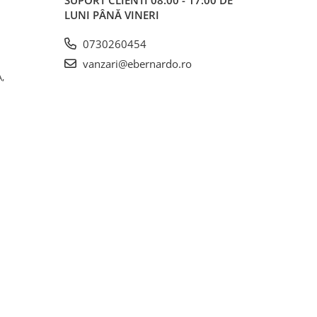
LUNI PÂNĂ VINERI
0730260454
vanzari@ebernardo.ro
,