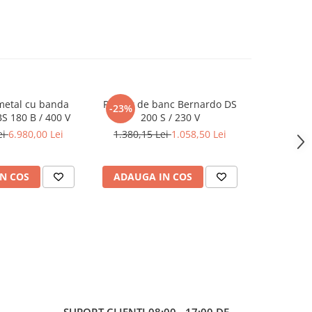
metal cu banda
Polizor de banc Bernardo DS
Masina de 
-23%
S 180 B / 400 V
200 S / 230 V
35
ei
6.980,00 Lei
1.380,15 Lei
1.058,50 Lei
5
N COS
ADAUGA IN COS
ADAUG
SUPORT CLIENTI
08:00 - 17:00 DE