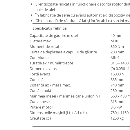
Silenţiozitate ridicată în funcţionare datorită roţilor din
Masini de lustruit
baie de ulei
Masini de polizat bavuri cu perii
În fabricaţie de serie cu avans automat ax, dispozitiv de
Ghidaj coadă de rândunică lat şi încărcabil cu sarcini ma
Masini de rectificat plan
Specificatii Tehnice:
Masini de rectificat plan
Capacitate de găurire în oţel
40 mm
Masini de rectificat rotund
Filetare max.
M30
Masini de satinat
Moment de rotaţie
350 Nm
Masini de slefuit combinate
Cursa de deplasare a capului de găurire
200 mm
Con Morse
MK 4
Masini de slefuit cu banda
Turaţie ax / număr trepte
31,5 - 1400
Masini de slefuit cu disc
Domeniu avans
(9) 0,056 -
Forţă avans
16000 N
Masini de slefuit cu mediu umed si
Consolă
335 mm
uscat
Distanţă ax / masă max.
740 mm
Masini de slefuit cutite de gravat
Cursă pinolă
250 mm
Masini de tesit
Mărimea mesei / mărimea canelurilor în T
560 x 480 
Cursa mesei
315 mm
Masini pentru slefuit tevi
Putere motor
3,0 kW
Masini universale de ascutit
Dimensiunile maşinii (Lt x Ad x H)
750 x 1150
Polizoare de banc
Greutate cca.
1250 kg
Masini de filetat