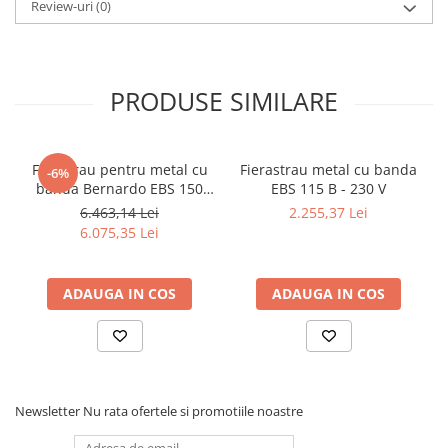
Review-uri
(0)
PRODUSE SIMILARE
Ferastrau pentru metal cu
Fierastrau metal cu banda
-6%
banda Bernardo EBS 150
EBS 115 B - 230 V
GC
6.463,14 Lei
2.255,37 Lei
6.075,35 Lei
ADAUGA IN COS
ADAUGA IN COS
Newsletter
Nu rata ofertele si promotiile noastre