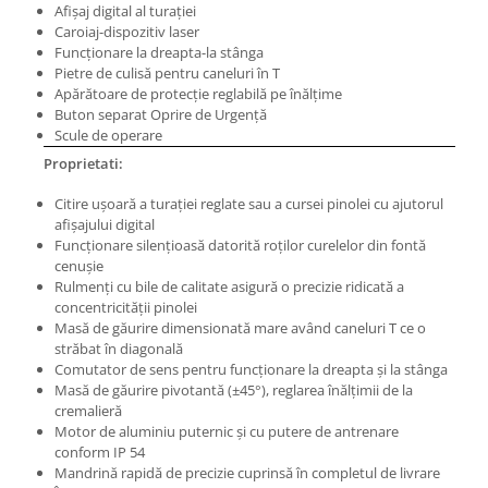
Masini electrice de filetat
Afişaj digital al turaţiei
Lame de ferastrau cu varf din
Caroiaj-dispozitiv laser
Exhaustor pentru aschii metal
carbura
Funcţionare la dreapta-la stânga
Masini de gaurit cu talpa
Lame de ferăstrău cu acoperire
Pietre de culisă pentru caneluri în T
magnetica
Apărătoare de protecţie reglabilă pe înălţime
TiN
Buton separat Oprire de Urgenţă
Instalatii de spalare a pieselor
Panze de taiere cu banda verticala
Scule de operare
Panze de taiere metal pentru
Proprietati:
ferastraie
Citire uşoară a turaţiei reglate sau a cursei pinolei cu ajutorul
Roti de lustruit
afişajului digital
Funcţionare silenţioasă datorită roţilor curelelor din fontă
Standuri pentru ferăstraie cu
cenuşie
bandă
Rulmenţi cu bile de calitate asigură o precizie ridicată a
Standuri pentru mașini de găurit și
concentricităţii pinolei
Masă de găurire dimensionată mare având caneluri T ce o
frezat
străbat în diagonală
Standuri pentru mașini de șlefuit
Comutator de sens pentru funcţionare la dreapta şi la stânga
Masă de găurire pivotantă (±45°), reglarea înălţimii de la
Standuri pentru strunguri metal
cremalieră
Unelte striere
Motor de aluminiu puternic şi cu putere de antrenare
conform IP 54
Mandrină rapidă de precizie cuprinsă în completul de livrare