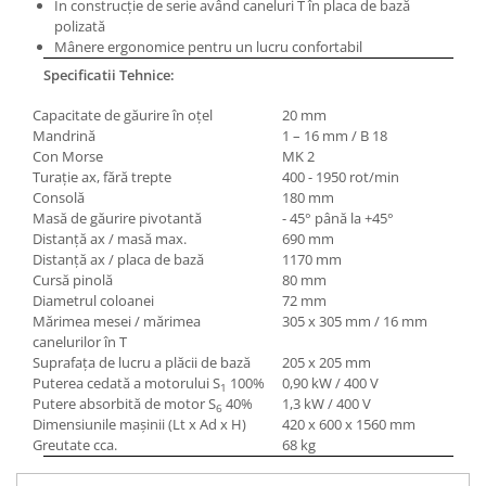
În construcţie de serie având caneluri T în placa de bază
polizată
Mânere ergonomice pentru un lucru confortabil
Specificatii Tehnice:
Capacitate de găurire în oţel
20 mm
Mandrină
1 – 16 mm / B 18
Con Morse
MK 2
Turaţie ax, fără trepte
400 - 1950 rot/min
Consolă
180 mm
Masă de găurire pivotantă
- 45° până la +45°
Distanţă ax / masă max.
690 mm
Distanţă ax / placa de bază
1170 mm
Cursă pinolă
80 mm
Diametrul coloanei
72 mm
Mărimea mesei / mărimea
305 x 305 mm / 16 mm
canelurilor în T
Suprafaţa de lucru a plăcii de bază
205 x 205 mm
Puterea cedată a motorului S
100%
0,90 kW / 400 V
1
Putere absorbită de motor S
40%
1,3 kW / 400 V
6
Dimensiunile maşinii (Lt x Ad x H)
420 x 600 x 1560 mm
Greutate cca.
68 kg