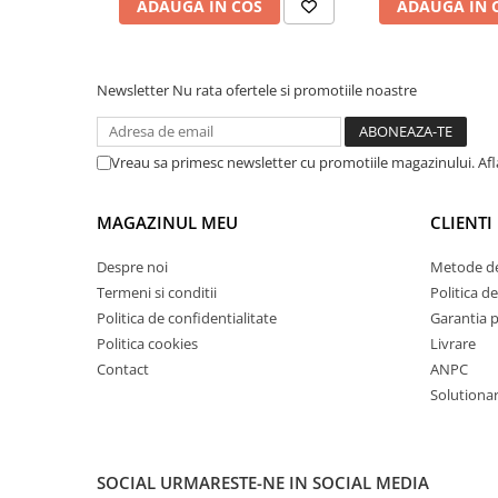
ADAUGA IN COS
ADAUGA IN 
Mandrină cu 4 fălci din fontă
Mandrină cu 4 fălci din otel
Seturi de unelte pentru strungarie
Newsletter
Nu rata ofertele si promotiile noastre
Standuri pentru strunguri
Instrumente de prindere
Vreau sa primesc newsletter cu promotiile magazinului. Af
Dispozitive de prindere pentru
unelte
Elemente de prindere mecanică
MAGAZINUL MEU
CLIENTI
Fălci pentru PHV / VHV
Despre noi
Metode de
Menghine
Termeni si conditii
Politica de
Mese rotative / mese inclinabile /
Politica de confidentialitate
Garantia 
Etape XY
Politica cookies
Livrare
Papusa mobila / con de centrare
Contact
ANPC
Instrumente de masurare
Solutionare
Afisaj digital
Bloc ecartament, masurare și
testare
SOCIAL
URMARESTE-NE IN SOCIAL MEDIA