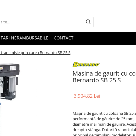
NTARI NERAMBURSABILE
CONTACT
i transmisie prin curea Bernardo SB 25 S
Masina de gaurit cu co
Bernardo SB 25 S
3.904,82 Lei
Maşina de găurit cu coloană SB 25 S
performanţă de găurire de 25 mm, la
diametre mai mari de găurire. Acest
dreapta-stânga. Datorită raportului
principal de tâmplarii modelatori şi