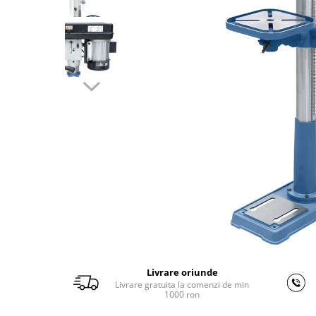
Ferastraie verticale
Strunguri pentru metal
Strunguri CNC
Strunguri cu cutie de viteze
Strunguri cu surub de ghidare
Strunguri de precizie
Strunguri metal cu freza
Strunguri universale
Strunguri universale cu afisaj
digital
Strunguri universale cu viteza
variabila
Masini de gaurit
Masini de gaurit - Vario - cu masa
si coloana
Livrare oriunde
Masini de gaurit cu angrenaj, masa
Livrare gratuita la comenzi de min
si coloana
1000 ron
Masini de gaurit cu coloana