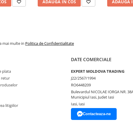
COS
ADAUGA IN COS
ADAUGA I
la mai multe in
Politica de Confidentialitate
DATE COMERCIALE
 plata
EXPERT MOLDOVA TRADING
 retur
J22/2567/1994
produselor
RO6448209
Bulevardul NICOLAE IORGA NR. 38A
Municipiul Iasi, Judet Iasi
Iasi, Iasi
a litigiilor
Contacteaza-ne