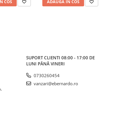
N COS
ADAUGA IN COS
ADAUG
SUPORT CLIENTI
08:00 - 17:00 DE
LUNI PÂNĂ VINERI
0730260454
vanzari@ebernardo.ro
,