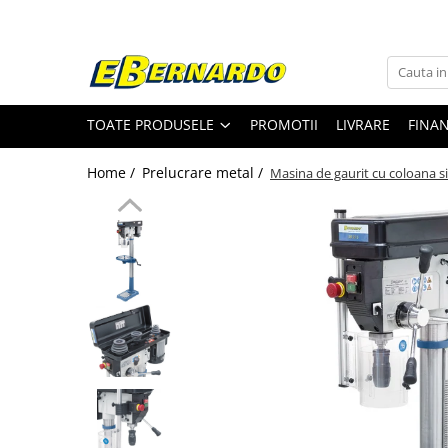
Toate Produsele
Prelucrare metal
TOATE PRODUSELE
PROMOTII
LIVRARE
FINA
Fierastraie pentru metal
Ferastraie mobile pentru metal
Home /
Prelucrare metal /
Masina de gaurit cu coloana s
Fierastraie prelucrare metal
Ferastraie orizontale pentru metal
Ferastraie circulare pentru metal
Dispozitive de sudare pentru panze
panglica
Ferastraie automate cu banda si
doua coloane
Ferastraie metal cu banda si taiere
dubla semiautomate
Ferastraie prelucrare metal cu
banda si taiere dubla