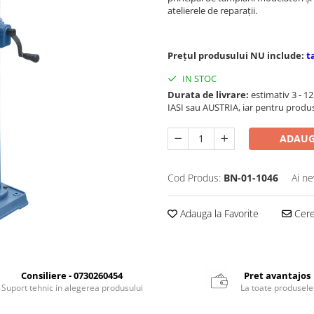
atelierele de reparaţii.
Prețul produsului NU include:
t
IN STOC
Durata de livrare:
estimativ 3 - 12 
IASI sau AUSTRIA, iar pentru produ
ADAUG
Cod Produs:
BN-01-1046
Ai ne
Adauga la Favorite
Cere 
Consiliere - 0730260454
Pret avantajos
Suport tehnic in alegerea produsului
La toate produsele