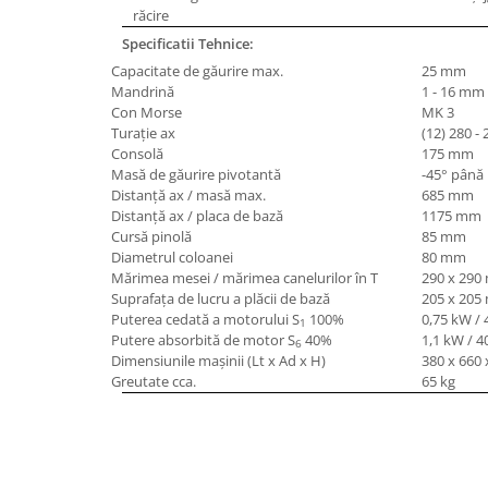
răcire
Masini de lustruit
Specificatii Tehnice:
Masini de polizat bavuri cu perii
Capacitate de găurire max.
25 mm
Masini de rectificat plan
Mandrină
1 - 16 mm 
Masini de rectificat plan
Con Morse
MK 3
Turaţie ax
(12) 280 -
Masini de rectificat rotund
Consolă
175 mm
Masini de satinat
Masă de găurire pivotantă
-45° până 
Masini de slefuit combinate
Distanţă ax / masă max.
685 mm
Distanţă ax / placa de bază
1175 mm
Masini de slefuit cu banda
Cursă pinolă
85 mm
Masini de slefuit cu disc
Diametrul coloanei
80 mm
Mărimea mesei / mărimea canelurilor în T
290 x 290
Masini de slefuit cu mediu umed si
Suprafaţa de lucru a plăcii de bază
205 x 20
uscat
Puterea cedată a motorului S
100%
0,75 kW / 
1
Masini de slefuit cutite de gravat
Putere absorbită de motor S
40%
1,1 kW / 4
6
Masini de tesit
Dimensiunile maşinii (Lt x Ad x H)
380 x 660
Greutate cca.
65 kg
Masini pentru slefuit tevi
Masini universale de ascutit
Polizoare de banc
Masini de filetat