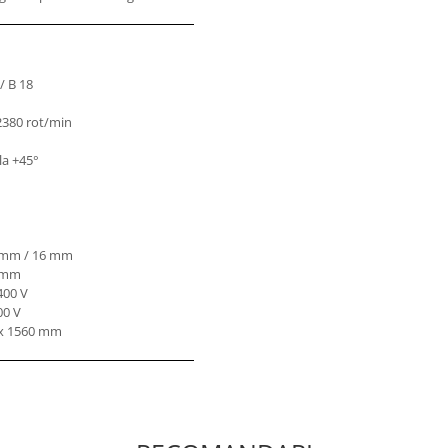
/ B 18
 2380 rot/min
la +45°
 mm / 16 mm
5 mm
400 V
00 V
 x 1560 mm