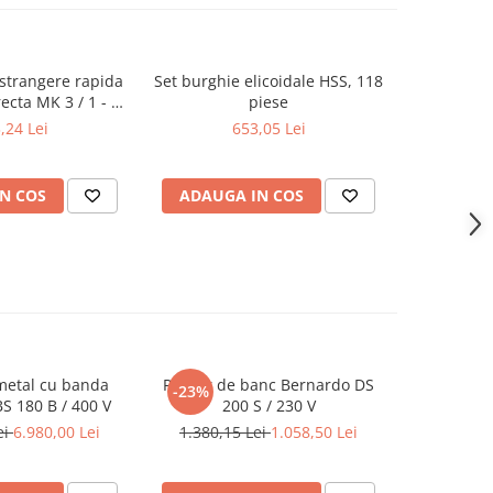
strangere rapida
Set burghie elicoidale HSS, 118
Set burg
recta MK 3 / 1 - 16
piese
placat
mm
,24 Lei
653,05 Lei
N COS
ADAUGA IN COS
ADAUG
metal cu banda
Polizor de banc Bernardo DS
Masina de 
-23%
S 180 B / 400 V
200 S / 230 V
35
ei
6.980,00 Lei
1.380,15 Lei
1.058,50 Lei
5