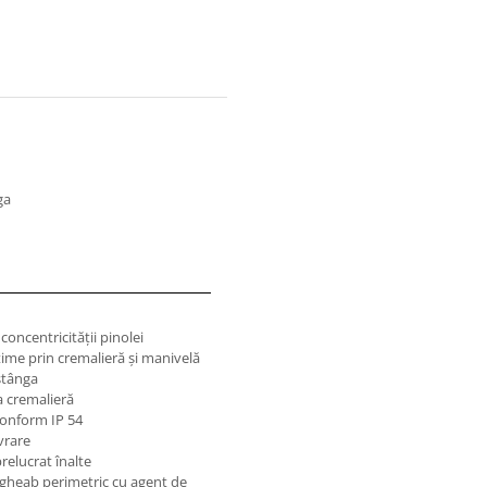
ga
 concentricităţii pinolei
ţime prin cremalieră şi manivelă
stânga
a cremalieră
conform IP 54
vrare
relucrat înalte
jgheab perimetric cu agent de