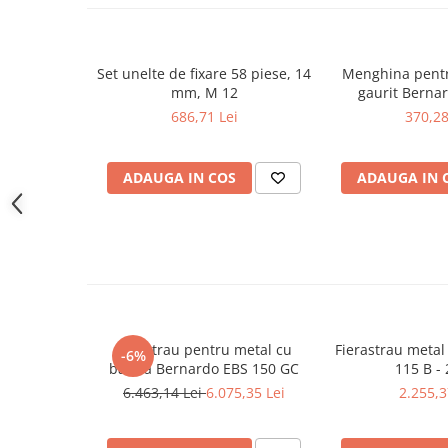
Masini pneumatice de filetat
Masini electrice de filetat
Exhaustor pentru aschii metal
Set unelte de fixare 58 piese, 14
Menghina pent
mm, M 12
gaurit Berna
Masini de gaurit cu talpa
686,71 Lei
370,28
magnetica
Instalatii de spalare a pieselor
ADAUGA IN COS
ADAUGA IN 
Accesorii prelucrare metal
Universale de strung si accesorii
pentru strunguri
Falci pentru 3 bacuri PS3/ PO3
Falci pentru 4 bacuri PS4/ PO4
Flanșă
Fălcile pentru 3-bacuri DK11
Ferastrau pentru metal cu
Fierastrau meta
-6%
Fălcile pentru 4-bacuri DK12
banda Bernardo EBS 150 GC
115 B - 
Mandrine independente
6.463,14 Lei
6.075,35 Lei
2.255,3
Mandrină cu 3 fălci din fontă
Mandrină cu 3 fălci din otel