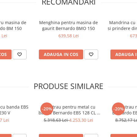
RECOMANDARI
ru masina de
Menghina pentru masina de
Mandrina cu 
rdo BM 150
gaurit Bernardo BMO 150
si prindere di
 Lei
639,58 Lei
673
COS
ADAUGA IN COS
ADAUGA I
PRODUSE SIMILARE
l cu banda EBS
Ferastrau pentru metal cu
Fierastrau 
-20%
-20%
230 V
banda Bernardo EBS 128 CL -
Bernardo EB
230 V
7 Lei
5.318,63 Lei
4.253,30 Lei
8.752,17 L