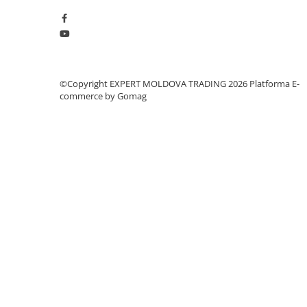
Dispozitiv de testare
Indicatoare înălțime
Indicator cadran / Baze magnetice
Masurare
Micrometru
©Copyright EXPERT MOLDOVA TRADING 2026
Platforma E-
Micrometru de adancime
commerce by Gomag
Micrometru de interior
Nivele
Palpatoare margine
Placi de granit de suprafață
Prisma
Raportor
Set unelte de masurare
Instrumente de decupare
metalelor
Instrumente de frezat
Instrumente de găurit
Tarozi si filiere