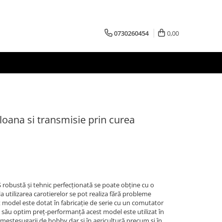
0730260454
0,00
loana si transmisie prin curea
 robustă şi tehnic perfecţionată se poate obţine cu o
 utilizarea carotierelor se pot realiza fără probleme
 model este dotat în fabricaţie de serie cu un comutator
 său optim preţ-performanţă acest model este utilizat în
 meşteşugarii de hobby dar şi în agricultură precum şi în