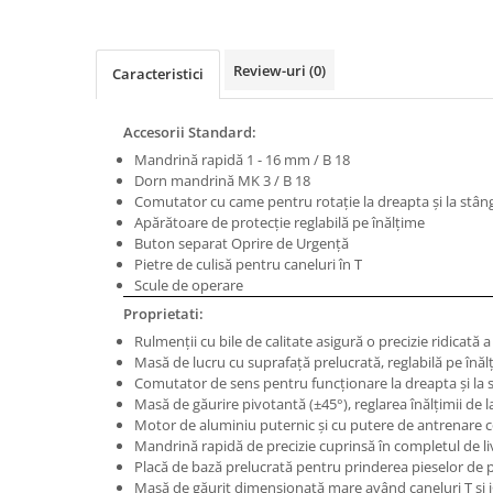
Masini de gaurit cu coloana si cap
de actionare
Masini de gaurit cu coloana si
Review-uri
(0)
Caracteristici
curea de distributie
Masini de gaurit cu masa
Accesorii Standard:
Masini de gaurit cu stand si
Mandrină rapidă 1 - 16 mm / B 18
coloana
Dorn mandrină MK 3 / B 18
Masini de gaurit radiale
Comutator cu came pentru rotaţie la dreapta şi la stân
Masini de gaurit si frezat
Apărătoare de protecţie reglabilă pe înălţime
Buton separat Oprire de Urgenţă
Masini de gaurit cu freza
Pietre de culisă pentru caneluri în T
Masini de frezat universale
Scule de operare
Centre de prelucrare verticale CNC
Proprietati:
Masini de frezat cu batiu
Rulmenţii cu bile de calitate asigură o precizie ridicată a
Masă de lucru cu suprafaţă prelucrată, reglabilă pe înăl
Masini de frezat multifunctionale
Comutator de sens pentru funcţionare la dreapta şi la 
Masini de frezat universale SERVO
Masă de găurire pivotantă (±45°), reglarea înălţimii de l
Motor de aluminiu puternic şi cu putere de antrenare 
Masini de frezat verticale
Mandrină rapidă de precizie cuprinsă în completul de li
Masini de slefuit metal
Placă de bază prelucrată pentru prinderea pieselor de p
Masă de găurit dimensionată mare având caneluri T şi 
Masini de ascutit burghie