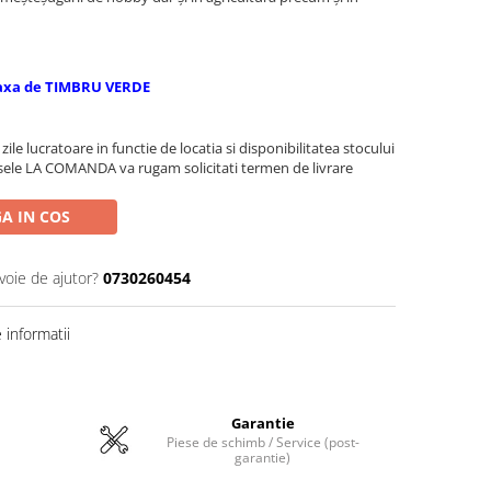
axa de TIMBRU VERDE
zile lucratoare in functie de locatia si disponibilitatea stocului
sele LA COMANDA va rugam solicitati termen de livrare
A IN COS
voie de ajutor?
0730260454
informatii
Garantie
Piese de schimb / Service (post-
garantie)