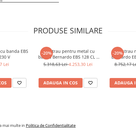
PRODUSE SIMILARE
l cu banda EBS
Ferastrau pentru metal cu
Fierastrau 
-20%
-20%
230 V
banda Bernardo EBS 128 CL -
Bernardo EB
230 V
7 Lei
5.318,63 Lei
4.253,30 Lei
8.752,17 L
COS
ADAUGA IN COS
ADAUGA I
la mai multe in
Politica de Confidentialitate