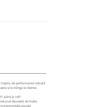
 trepte, de performanţă ridicată
pta şi la stânga la tăierea
45° până la +45°
relucrat deosebit de înalte
concentricităţii pinolei