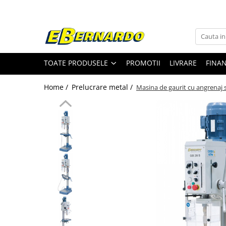
Toate Produsele
Prelucrare metal
TOATE PRODUSELE
PROMOTII
LIVRARE
FINA
Fierastraie pentru metal
Ferastraie mobile pentru metal
Home /
Prelucrare metal /
Masina de gaurit cu angrenaj s
Fierastraie prelucrare metal
Ferastraie orizontale pentru metal
Ferastraie circulare pentru metal
Dispozitive de sudare pentru panze
panglica
Ferastraie automate cu banda si
doua coloane
Ferastraie metal cu banda si taiere
dubla semiautomate
Ferastraie prelucrare metal cu
banda si taiere dubla