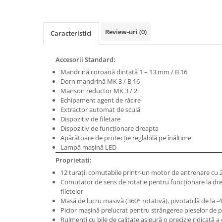
Masini de gaurit cu coloana si cap
de actionare
Masini de gaurit cu coloana si
Review-uri
(0)
Caracteristici
curea de distributie
Masini de gaurit cu masa
Accesorii Standard:
Masini de gaurit cu stand si
Mandrină coroană dinţată 1 – 13 mm / B 16
coloana
Dorn mandrină MK 3 / B 16
Masini de gaurit radiale
Manşon reductor MK 3 / 2
Masini de gaurit si frezat
Echipament agent de răcire
Extractor automat de sculă
Masini de gaurit cu freza
Dispozitiv de filetare
Masini de frezat universale
Dispozitiv de funcţionare dreapta
Apărătoare de protecţie reglabilă pe înălţime
Centre de prelucrare verticale CNC
Lampă maşină LED
Masini de frezat cu batiu
Proprietati:
Masini de frezat multifunctionale
12 turaţii comutabile printr-un motor de antrenare cu 2
Masini de frezat universale SERVO
Comutator de sens de rotaţie pentru funcţionare la drea
filetelor
Masini de frezat verticale
Masă de lucru masivă (360° rotativă), pivotabilă de la -
Masini de slefuit metal
Picior maşină prelucrat pentru strângerea pieselor de p
Rulmenţi cu bile de calitate asigură o precizie ridicată a 
Masini de ascutit burghie