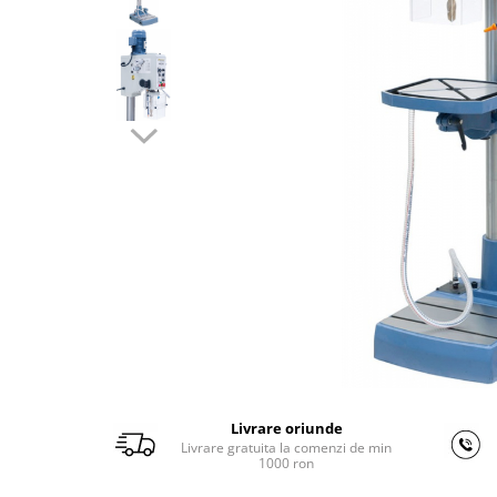
Ferastraie verticale
Strunguri pentru metal
Strunguri CNC
Strunguri cu cutie de viteze
Strunguri cu surub de ghidare
Strunguri de precizie
Strunguri metal cu freza
Strunguri universale
Strunguri universale cu afisaj
digital
Strunguri universale cu viteza
variabila
Masini de gaurit
Masini de gaurit - Vario - cu masa
si coloana
Livrare oriunde
Masini de gaurit cu angrenaj, masa
Livrare gratuita la comenzi de min
si coloana
1000 ron
Masini de gaurit cu coloana