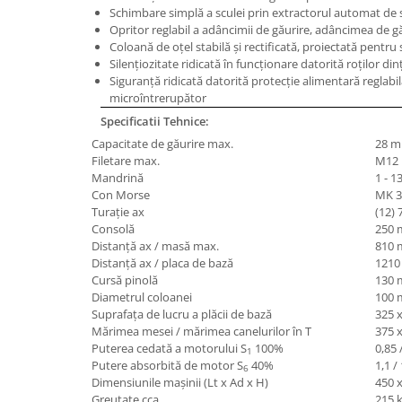
Schimbare simplă a sculei prin extractorul automat de 
Masini de lustruit
Opritor reglabil a adâncimii de găurire, adâncimea de gău
Masini de polizat bavuri cu perii
Coloană de oţel stabilă şi rectificată, proiectată pentru s
Silenţiozitate ridicată în funcţionare datorită roţilor din
Masini de rectificat plan
Siguranţă ridicată datorită protecţie alimentară reglabi
Masini de rectificat plan
microîntrerupător
Masini de rectificat rotund
Specificatii Tehnice:
Masini de satinat
Capacitate de găurire max.
28 
Masini de slefuit combinate
Filetare max.
M12
Mandrină
1 - 1
Masini de slefuit cu banda
Con Morse
MK 3
Masini de slefuit cu disc
Turaţie ax
(12) 
Consolă
250
Masini de slefuit cu mediu umed si
Distanţă ax / masă max.
810
uscat
Distanţă ax / placa de bază
121
Masini de slefuit cutite de gravat
Cursă pinolă
130
Masini de tesit
Diametrul coloanei
100
Suprafaţa de lucru a plăcii de bază
325 
Masini pentru slefuit tevi
Mărimea mesei / mărimea canelurilor în T
375 
Masini universale de ascutit
Puterea cedată a motorului S
100%
0,85 
1
Polizoare de banc
Putere absorbită de motor S
40%
1,1 /
6
Dimensiunile maşinii (Lt x Ad x H)
450 
Masini de filetat
Greutate cca.
215 