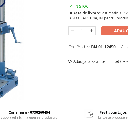
IN STOC
Durata de livrare:
estimativ 3 - 12 
IASI sau AUSTRIA, iar pentru produ
ADAUG
Cod Produs:
BN-01-12450
Ai 
Adauga la Favorite
Cere 
Consiliere - 0730260454
Pret avantajos
Suport tehnic in alegerea produsului
La toate produsele