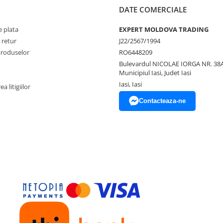
DATE COMERCIALE
 plata
EXPERT MOLDOVA TRADING
 retur
J22/2567/1994
produselor
RO6448209
Bulevardul NICOLAE IORGA NR. 38A
Municipiul Iasi, Judet Iasi
Iasi, Iasi
a litigiilor
Contacteaza-ne