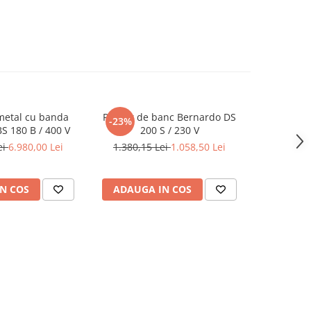
metal cu banda
Polizor de banc Bernardo DS
Masina pen
-23%
-11%
S 180 B / 400 V
200 S / 230 V
ei
6.980,00 Lei
1.380,15 Lei
1.058,50 Lei
5.271,5
N COS
ADAUGA IN COS
ADAUG