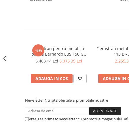
Masini pneumatice de filetat
Masini electrice de filetat
Exhaustor pentru aschii metal
Masini de gaurit cu talpa
magnetica
Instalatii de spalare a pieselor
Ferastrau pentru metal cu
Fierastrau meta
-6%
Accesorii prelucrare metal
banda Bernardo EBS 150 GC
115 B - 
Universale de strung si accesorii
6.463,14 Lei
6.075,35 Lei
2.255,3
pentru strunguri
Falci pentru 3 bacuri PS3/ PO3
ADAUGA IN COS
ADAUGA IN 
Falci pentru 4 bacuri PS4/ PO4
Flanșă
Fălcile pentru 3-bacuri DK11
Newsletter
Nu rata ofertele si promotiile noastre
Fălcile pentru 4-bacuri DK12
Mandrine independente
Vreau sa primesc newsletter cu promotiile magazinului. Af
Mandrină cu 3 fălci din fontă
Mandrină cu 3 fălci din otel