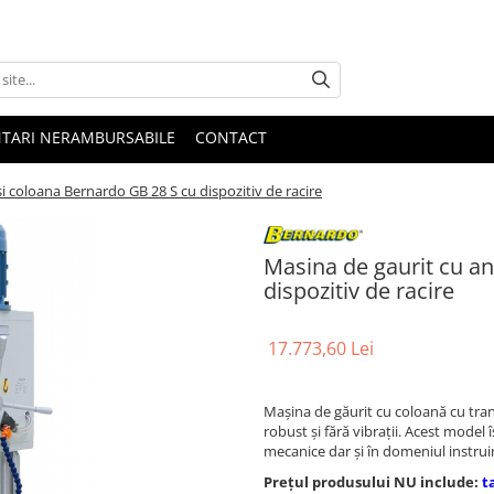
NTARI NERAMBURSABILE
CONTACT
i coloana Bernardo GB 28 S cu dispozitiv de racire
Masina de gaurit cu an
dispozitiv de racire
17.773,60 Lei
Maşina de găurit cu coloană cu tra
robust şi fără vibraţii. Acest model îş
mecanice dar şi în domeniul instruiri
Prețul produsului NU include:
t