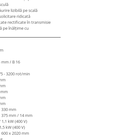
sculă
rire lizibilă pe scală
olicitare ridicată
ţate rectificate în transmisie
lă pe înălţime cu
mm
3 mm / B 16
75 - 3200 rot/min
 mm
 mm
0 mm
 mm
 mm
x 330 mm
x 375 mm / 14 mm
/ 1,1 kW (400 V)
 1,5 kW (400 V)
x 600 x 2020 mm
kg