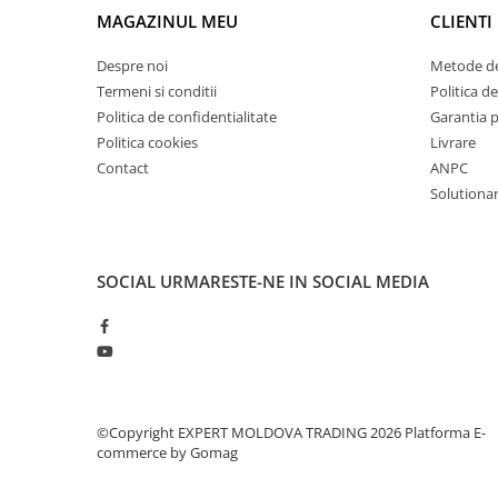
Mandrină cu 4 fălci din fontă
MAGAZINUL MEU
CLIENTI
Mandrină cu 4 fălci din otel
Despre noi
Metode de
Seturi de unelte pentru strungarie
Termeni si conditii
Politica de
Standuri pentru strunguri
Politica de confidentialitate
Garantia 
Instrumente de prindere
Politica cookies
Livrare
Contact
ANPC
Dispozitive de prindere pentru
unelte
Solutionare
Elemente de prindere mecanică
Fălci pentru PHV / VHV
Menghine
SOCIAL
URMARESTE-NE IN SOCIAL MEDIA
Mese rotative / mese inclinabile /
Etape XY
Papusa mobila / con de centrare
Instrumente de masurare
Afisaj digital
©Copyright EXPERT MOLDOVA TRADING 2026
Platforma E-
Bloc ecartament, masurare și
commerce by Gomag
testare