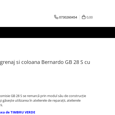
0730260454
0,00
grenaj si coloana Bernardo GB 28 S cu
nsmisie GB 28 S se remarcă prin modul său de construcţie
i găseşte utilizarea în atelierele de reparaţii, atelierele
i.
axa de TIMBRU VERDE