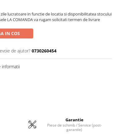
zile lucratoare in functie de locatia si disponibilitatea stocului
sele LA COMANDA va rugam solicitati termen de livrare
A IN COS
nevoie de ajutor?
0730260454
informatii
Garantie
Piese de schimb / Service (post-
garantie)