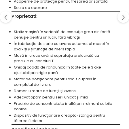
Acoperire de protecţie pentru frezarea orizontală
Standuri pentru strunguri metal
Scule de operare
Unelte striere
Proprietati:
Stativ maşină în variantă de execuţie grea din fontă
cenuşie pentru un lucru fără vibraţii
În fabricaţie de serie cu avans automat al mesei în
axa x şi y şi funcţie de mers rapid
Masă în cruce având suprafaţa prelucrată cu
precizie cu caneluri T
Ghidaj coadă de rândunică în toate cele 3 axe
ajustabil prin rigle pană
Motor de poziţionare pentru axa z cuprins în
completul de livrare
Domeniu mare de turaţii şi avans
Adecvat optim pentru serii unicat şi mici
Precizie de concentricitate înaltă prin rulment cu bile
conice
Dispozitiv de funcţionare dreapta-stânga pentru
tăierea filetelor