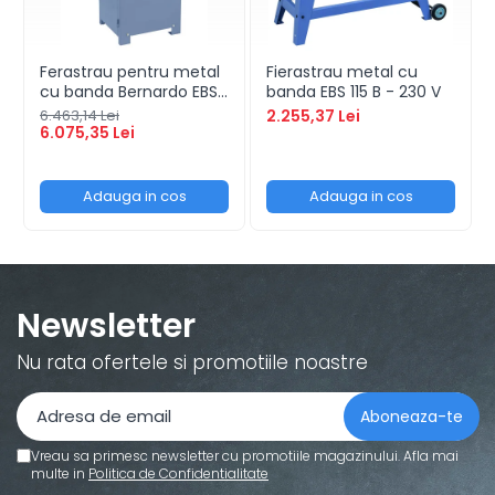
Ferastrau pentru metal
Fierastrau metal cu
cu banda Bernardo EBS
banda EBS 115 B - 230 V
150 GC
6.463,14 Lei
2.255,37 Lei
6.075,35 Lei
Adauga in cos
Adauga in cos
Newsletter
Nu rata ofertele si promotiile noastre
Vreau sa primesc newsletter cu promotiile magazinului. Afla mai
multe in
Politica de Confidentialitate