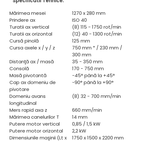
Specificatii Tehnice:
Mărimea mesei
1270 x 280 mm
Prindere ax
ISO 40
Turatii ax vertical
(8) 115 - 1750 rot/min
Turatii ax orizontal
(12) 40 - 1300 rot/min
Cursă pinolă
125 mm
Cursa axele x / y / z
750 mm * / 230 mm /
300 mm
Distanţă ax / masă
35 - 350 mm
Consolă
170 - 750 mm
Masă pivotantă
-45° până la +45°
Cap ax domeniu de
-90° până la +90°
pivotare
Domeniu avans
(8) 32 - 700 mm/min
longitudinal
Mers rapid axa z
660 mm/min
Mărimea canelurilor T
14 mm
Putere motor vertical
0,85 / 1,5 kW
Putere motor orizontal
2,2 kW
Dimensiunile maşinii (Lt x
1750 x 1500 x 2200 mm