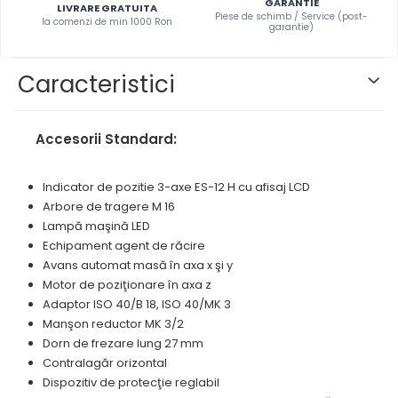
Masini pneumatice de filetat
GARANTIE
LIVRARE GRATUITA
prelucrarea metalelor
Prese pentru rame
Piese de schimb / Service (post-
Masini electrice de filetat
la comenzi de min 1000 Ron
garantie)
Instrumente de tăiere diferite
Standuri universale
Exhaustor pentru aschii metal
Lame de ferastrau cu varf din
Masini de gaurit cu talpa
Caracteristici
carbura
magnetica
Lame de ferăstrău cu acoperire
Instalatii de spalare a pieselor
TiN
Accesorii Standard:
Panze de taiere cu banda
verticala
Indicator de pozitie 3-axe ES-12 H cu afisaj LCD
Panze de taiere metal pentru
Arbore de tragere M 16
ferastraie
Lampă maşină LED
Echipament agent de răcire
Roti de lustruit
Avans automat masă în axa x şi y
Standuri pentru ferăstraie cu
Motor de poziţionare în axa z
bandă
Adaptor ISO 40/B 18, ISO 40/MK 3
Standuri pentru mașini de găurit
Manşon reductor MK 3/2
și frezat
Dorn de frezare lung 27 mm
Contralagăr orizontal
Standuri pentru mașini de
Dispozitiv de protecţie reglabil
șlefuit