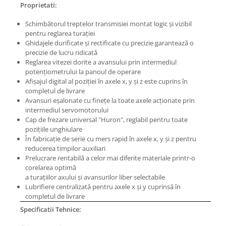
Masini electrice de filetat
Proprietati:
Lame de ferastrau cu varf din
Exhaustor pentru aschii metal
carbura
Schimbătorul treptelor transmisiei montat logic şi vizibil
Masini de gaurit cu talpa
pentru reglarea turaţiei
Lame de ferăstrău cu acoperire
magnetica
Ghidajele durificate şi rectificate cu precizie garantează o
TiN
precizie de lucru ridicată
Instalatii de spalare a pieselor
Panze de taiere cu banda verticala
Reglarea vitezei dorite a avansului prin intermediul
potenţiometrului la panoul de operare
Panze de taiere metal pentru
Afişajul digital al poziţiei în axele x, y şi z este cuprins în
ferastraie
completul de livrare
Avansuri eşalonate cu fineţe la toate axele acţionate prin
Roti de lustruit
intermediul servomotorului
Standuri pentru ferăstraie cu
Cap de frezare universal "Huron", reglabil pentru toate
bandă
poziţiile unghiulare
În fabricaţie de serie cu mers rapid în axele x, y şi z pentru
Standuri pentru mașini de găurit și
reducerea timpilor auxiliari
frezat
Prelucrare rentabilă a celor mai diferite materiale printr-o
corelarea optimă
Standuri pentru mașini de șlefuit
a turaţiilor axului şi avansurilor liber selectabile
Standuri pentru strunguri metal
Lubrifiere centralizată pentru axele x şi y cuprinsă în
completul de livrare
Unelte striere
Specificatii Tehnice: