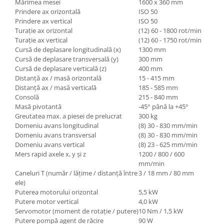
Mărimea mesei
1600 x 360 mm
Prindere ax orizontală
ISO 50
Prindere ax vertical
ISO 50
Turaţie ax orizontal
(12) 60 - 1800 rot/min
Turaţie ax vertical
(12) 60 - 1750 rot/min
Cursă de deplasare longitudinală (x)
1300 mm
Cursă de deplasare transversală (y)
300 mm
Cursă de deplasare verticală (z)
400 mm
Distanţă ax / masă orizontală
15 - 415 mm
Distanţă ax / masă verticală
185 - 585 mm
Consolă
215 - 840 mm
Masă pivotantă
-45° până la +45°
Greutatea max. a piesei de prelucrat
300 kg
Domeniu avans longitudinal
(8) 30 - 830 mm/min
Domeniu avans transversal
(8) 30 - 830 mm/min
Domeniu avans vertical
(8) 23 - 625 mm/min
Mers rapid axele x, y şi z
1200 / 800 / 600
mm/min
Caneluri T (număr / lăţime / distanţă între
3 / 18 mm / 80 mm
ele)
Puterea motorului orizontal
5,5 kW
Putere motor vertical
4,0 kW
Servomotor (moment de rotaţie / putere)
10 Nm / 1,5 kW
Putere pompă agent de răcire
90 W