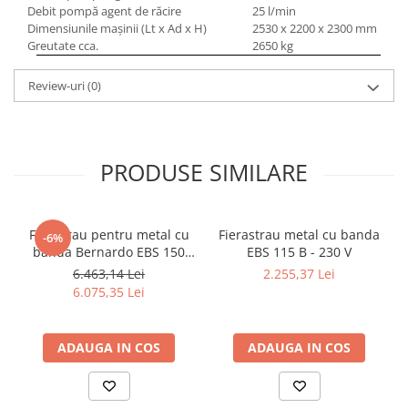
Debit pompă agent de răcire
25 l/min
Dimensiunile maşinii (Lt x Ad x H)
2530 x 2200 x 2300 mm
Greutate cca.
2650 kg
Review-uri
(0)
PRODUSE SIMILARE
Ferastrau pentru metal cu
Fierastrau metal cu banda
-6%
banda Bernardo EBS 150
EBS 115 B - 230 V
GC
6.463,14 Lei
2.255,37 Lei
6.075,35 Lei
ADAUGA IN COS
ADAUGA IN COS