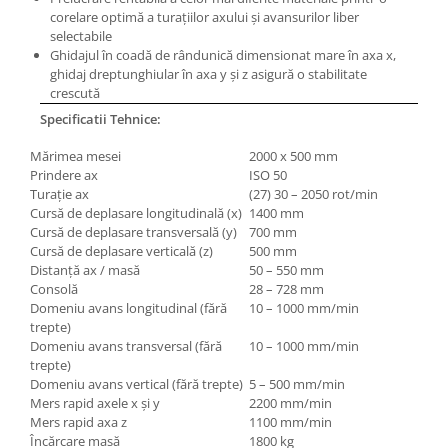
Mandrină cu 4 fălci din fontă
corelare optimă a turaţiilor axului şi avansurilor liber
selectabile
Mandrină cu 4 fălci din otel
Ghidajul în coadă de rândunică dimensionat mare în axa x,
Seturi de unelte pentru strungarie
ghidaj dreptunghiular în axa y şi z asigură o stabilitate
crescută
Standuri pentru strunguri
Specificatii Tehnice:
Instrumente de prindere
Dispozitive de prindere pentru
Mărimea mesei
2000 x 500 mm
unelte
Prindere ax
ISO 50
Turaţie ax
(27) 30 – 2050 rot/min
Elemente de prindere mecanică
Cursă de deplasare longitudinală (x)
1400 mm
Fălci pentru PHV / VHV
Cursă de deplasare transversală (y)
700 mm
Menghine
Cursă de deplasare verticală (z)
500 mm
Distanţă ax / masă
50 – 550 mm
Mese rotative / mese inclinabile /
Consolă
28 – 728 mm
Etape XY
Domeniu avans longitudinal (fără
10 – 1000 mm/min
Papusa mobila / con de centrare
trepte)
Domeniu avans transversal (fără
10 – 1000 mm/min
Instrumente de masurare
trepte)
Afisaj digital
Domeniu avans vertical (fără trepte)
5 – 500 mm/min
Mers rapid axele x şi y
2200 mm/min
Bloc ecartament, masurare și
Mers rapid axa z
1100 mm/min
testare
Încărcare masă
1800 kg