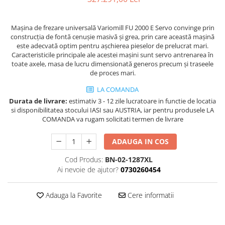
Masini de gaurit cu coloana si cap
de actionare
Maşina de frezare universală Variomill FU 2000 E Servo convinge prin
Masini de gaurit cu coloana si
construcţia de fontă cenuşie masivă şi grea, prin care această maşină
curea de distributie
este adecvată optim pentru aşchierea pieselor de prelucrat mari.
Masini de gaurit cu masa
Caracteristicile principale ale acestei maşini sunt servo antrenarea în
toate axele, masa de lucru dimensionată generos precum şi traseele
Masini de gaurit cu stand si
de proces mari.
coloana
Masini de gaurit radiale
LA COMANDA
Masini de gaurit si frezat
Durata de livrare:
estimativ 3 - 12 zile lucratoare in functie de locatia
si disponibilitatea stocului IASI sau AUSTRIA, iar pentru produsele LA
Masini de gaurit cu freza
COMANDA va rugam solicitati termen de livrare
Masini de frezat universale
ADAUGA IN COS
Centre de prelucrare verticale CNC
Masini de frezat cu batiu
Cod Produs:
BN-02-1287XL
Masini de frezat multifunctionale
Ai nevoie de ajutor?
0730260454
Masini de frezat universale SERVO
Masini de frezat verticale
Adauga la Favorite
Cere informatii
Masini de slefuit metal
Masini de ascutit burghie