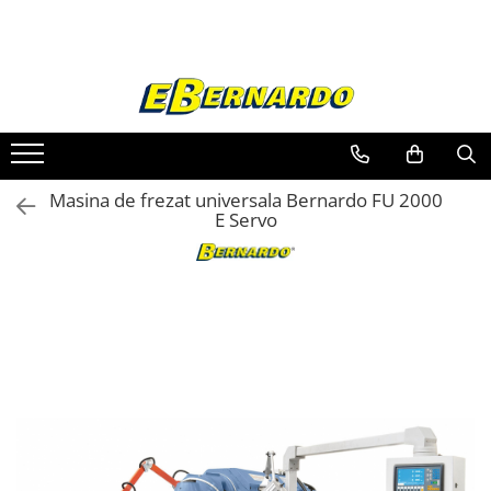
Toate Produsele
Prelucrare metal
Fierastraie pentru metal
Ferastraie mobile pentru metal
Masina de frezat universala Bernardo FU 2000
Fierastraie prelucrare metal
E Servo
Ferastraie orizontale pentru metal
Ferastraie circulare pentru metal
Dispozitive de sudare pentru panze
panglica
Ferastraie automate cu banda si
doua coloane
Ferastraie metal cu banda si taiere
dubla semiautomate
Ferastraie prelucrare metal cu
banda si taiere dubla