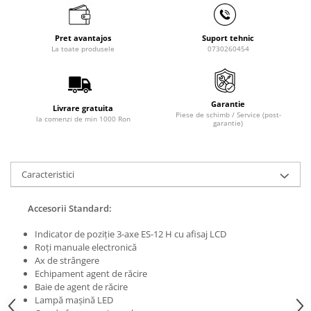
Masini de lustruit
Masini de polizat bavuri cu perii
Pret avantajos
Suport tehnic
La toate produsele
0730260454
Masini de rectificat plan
Masini de rectificat plan
Masini de rectificat rotund
Garantie
Masini de satinat
Livrare gratuita
Piese de schimb / Service (post-
la comenzi de min 1000 Ron
Masini de slefuit combinate
garantie)
Masini de slefuit cu banda
Masini de slefuit cu disc
Caracteristici
Masini de slefuit cu mediu umed si
uscat
Accesorii Standard:
Masini de slefuit cutite de gravat
Masini de tesit
Indicator de poziţie 3-axe ES-12 H cu afisaj LCD
Masini pentru slefuit tevi
Roţi manuale electronică
Ax de strângere
Masini universale de ascutit
Echipament agent de răcire
Polizoare de banc
Baie de agent de răcire
Masini de filetat
Lampă maşină LED