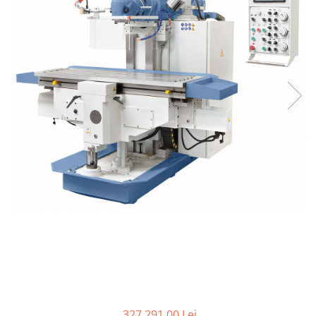
Ferastraie verticale
Strunguri pentru metal
Strunguri CNC
Strunguri cu cutie de viteze
Strunguri cu surub de ghidare
Strunguri de precizie
Strunguri metal cu freza
Strunguri universale
Strunguri universale cu afisaj
digital
Strunguri universale cu viteza
variabila
Masini de gaurit
Masini de gaurit - Vario - cu masa
si coloana
Masini de gaurit cu angrenaj, masa
si coloana
Masini de gaurit cu coloana
327.291,00 Lei