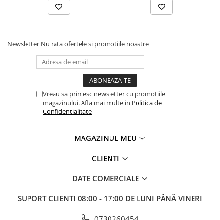
Accesorii utilaje
Accesorii masini de gaurit si frezat
Accesorii pentru ferastraie
Newsletter
Nu rata ofertele si promotiile noastre
mecanice cu banda si disc
Accesorii pentru masini de ascutit
Accesorii pentru masini de gaurit
Accesorii pentru masini de slefuit
Vreau sa primesc newsletter cu promotiile
Accesorii pentru masini de taiat
magazinului. Afla mai multe in
Politica de
filete
Confidentialitate
Accesorii pentru mașini de găurit
magnetice
MAGAZINUL MEU
Accesorii pentru strunguri
Accesorii polizor umed și uscat
CLIENTI
Accesorii generale
DATE COMERCIALE
Accesorii masini de slefuit cutite
de gravat
SUPORT CLIENTI
08:00 - 17:00 DE LUNI PÂNĂ VINERI
Accesorii pentru mașini de șlefuit
0730260454