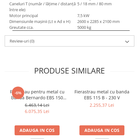
Dispozitiv de testare
Caneluri T (număr / lăţime / distanţă
5 / 18 mm / 80 mm
Indicatoare înălțime
între ele)
Motor principal
7,5 kW
Indicator cadran / Baze magnetice
Dimensiunile maşinii (Lt x Ad x H)
2600 x 2285 x 2100 mm
Masurare
Greutate cca.
5000 kg
Micrometru
Review-uri
(0)
Micrometru de adancime
Micrometru de interior
Nivele
Palpatoare margine
PRODUSE SIMILARE
Placi de granit de suprafață
Prisma
Raportor
Ferastrau pentru metal cu
Fierastrau metal cu banda
-6%
banda Bernardo EBS 150
EBS 115 B - 230 V
Set unelte de masurare
GC
6.463,14 Lei
2.255,37 Lei
Instrumente de decupare
6.075,35 Lei
metalelor
Instrumente de frezat
Instrumente de găurit
ADAUGA IN COS
ADAUGA IN COS
Tarozi si filiere