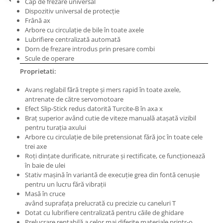
Cap de frezare universal
Masini pneumatice de filetat
Dispozitiv universal de protecţie
Masini electrice de filetat
Frână ax
Arbore cu circulaţie de bile în toate axele
Exhaustor pentru aschii metal
Lubrifiere centralizată automată
Masini de gaurit cu talpa
Dorn de frezare introdus prin presare combi
Scule de operare
magnetica
Proprietati:
Instalatii de spalare a pieselor
Accesorii prelucrare metal
Avans reglabil fără trepte şi mers rapid în toate axele,
antrenate de către servomotoare
Universale de strung si accesorii
Efect Slip-Stick redus datorită Turcite-B în axa x
pentru strunguri
Braţ superior având cutie de viteze manuală ataşată vizibil
pentru turaţia axului
Falci pentru 3 bacuri PS3/ PO3
Arbore cu circulaţie de bile pretensionat fără joc în toate cele
Falci pentru 4 bacuri PS4/ PO4
trei axe
Flanșă
Roţi dinţate durificate, nitrurate şi rectificate, ce funcţionează
în baie de ulei
Fălcile pentru 3-bacuri DK11
Stativ maşină în variantă de execuţie grea din fontă cenuşie
Fălcile pentru 4-bacuri DK12
pentru un lucru fără vibraţii
Mandrine independente
Masă în cruce
având suprafaţa prelucrată cu precizie cu caneluri T
Mandrină cu 3 fălci din fontă
Dotat cu lubrifiere centralizată pentru căile de ghidare
Mandrină cu 3 fălci din otel
Prelucrare rentabilă a celor mai diferite materiale printr-o