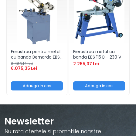
Ferastrau pentru metal
Fierastrau metal cu
cu banda Bernardo EBS
banda EBS 115 B - 230 V
150 GC
6.463,14 Lei
2.255,37 Lei
6.075,35 Lei
Adauga in cos
Adauga in cos
Newsletter
Nu rata ofertele si promotiile noastre