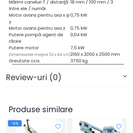
Mărimi caneluri T / distanţă
18 mm / 100 mm / 3
între ele / număr
Motor avans pentru axa x şi
0,75 kW
y
Motor avans pentru axa z
0,75 kW
Putere pompă agent de
0,04 kW
răcire
Putere motor
7,5 kW
2160 x 2050 x 2500 mm
Dimensiunile maşinii (Lt x Ad x H)
Greutate cca.
3750 kg
Review-uri
(0)
Produse similare
-6%