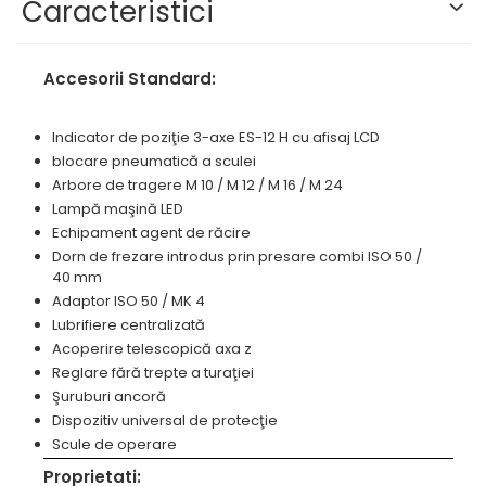
Masini pneumatice de filetat
Caracteristici
prelucrarea metalelor
Prese pentru rame
Masini electrice de filetat
Instrumente de tăiere diferite
Standuri universale
Exhaustor pentru aschii metal
Accesorii Standard:
Lame de ferastrau cu varf din
Masini de gaurit cu talpa
carbura
magnetica
Indicator de poziţie 3-axe ES-12 H cu afisaj LCD
Lame de ferăstrău cu acoperire
Instalatii de spalare a pieselor
TiN
blocare pneumatică a sculei
Arbore de tragere M 10 / M 12 / M 16 / M 24
Panze de taiere cu banda
Lampă maşină LED
verticala
Echipament agent de răcire
Panze de taiere metal pentru
Dorn de frezare introdus prin presare combi ISO 50 /
ferastraie
40 mm
Adaptor ISO 50 / MK 4
Roti de lustruit
Lubrifiere centralizată
Standuri pentru ferăstraie cu
Acoperire telescopică axa z
bandă
Reglare fără trepte a turaţiei
Standuri pentru mașini de găurit
Şuruburi ancoră
și frezat
Dispozitiv universal de protecţie
Scule de operare
Standuri pentru mașini de
șlefuit
Proprietati: