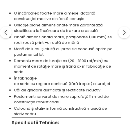
Standuri pentru strunguri metal
O încărcarea foarte mare a mesei datorită
Unelte striere
construcţiei masive din fontă cenuşie
Ghidaje plane dimensionate mare garantează
stabilitatea la încărcare de frezare crescută
Pinolă dimensionată mare, poziţionare (100 mm) se
realizează printr-o roată de mână
Masă de lucru şlefuită cu precizie condusă optim pe
postamentul lat
Domeniu mare de turaţie ax (20 - 1800 rot/min) cu
moment de rotaţie mare şi frână ax în fabricaţie de
serie
În fabricaţie
de serie cu reglare continuă (fără trepte) a turaţiei
Căi de ghidare durificate şi rectificate inductiv
Postament nervurat de mare suprafaţă în mod de
construcţie robust cadru
Coloană şi stativ în formă constructivă masică de
stativ cadru
Specificatii Tehnice: