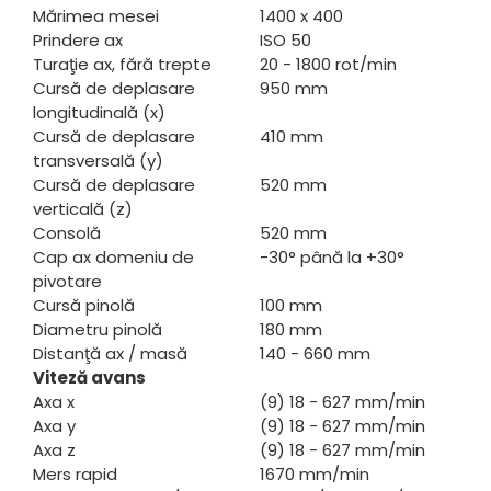
Mărimea mesei
1400 x 400
Prindere ax
ISO 50
Turaţie ax, fără trepte
20 - 1800 rot/min
Cursă de deplasare
950 mm
longitudinală (x)
Cursă de deplasare
410 mm
transversală (y)
Cursă de deplasare
520 mm
verticală (z)
Consolă
520 mm
Cap ax domeniu de
-30° până la +30°
pivotare
Cursă pinolă
100 mm
Diametru pinolă
180 mm
Distanţă ax / masă
140 - 660 mm
Viteză avans
Axa x
(9) 18 - 627 mm/min
Axa y
(9) 18 - 627 mm/min
Axa z
(9) 18 - 627 mm/min
Mers rapid
1670 mm/min