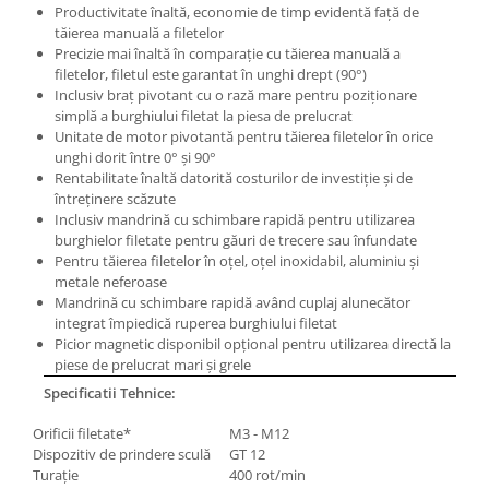
Masini electrice de filetat
Productivitate înaltă, economie de timp evidentă faţă de
Lame de ferastrau cu varf din
tăierea manuală a filetelor
Exhaustor pentru aschii metal
carbura
Precizie mai înaltă în comparaţie cu tăierea manuală a
Masini de gaurit cu talpa
Lame de ferăstrău cu acoperire
filetelor, filetul este garantat în unghi drept (90°)
magnetica
TiN
Inclusiv braţ pivotant cu o rază mare pentru poziţionare
simplă a burghiului filetat la piesa de prelucrat
Instalatii de spalare a pieselor
Panze de taiere cu banda verticala
Unitate de motor pivotantă pentru tăierea filetelor în orice
unghi dorit între 0° şi 90°
Panze de taiere metal pentru
Rentabilitate înaltă datorită costurilor de investiţie şi de
ferastraie
întreţinere scăzute
Roti de lustruit
Inclusiv mandrină cu schimbare rapidă pentru utilizarea
burghielor filetate pentru găuri de trecere sau înfundate
Standuri pentru ferăstraie cu
Pentru tăierea filetelor în oţel, oţel inoxidabil, aluminiu şi
bandă
metale neferoase
Mandrină cu schimbare rapidă având cuplaj alunecător
Standuri pentru mașini de găurit și
integrat împiedică ruperea burghiului filetat
frezat
Picior magnetic disponibil opţional pentru utilizarea directă la
Standuri pentru mașini de șlefuit
piese de prelucrat mari şi grele
Specificatii Tehnice:
Standuri pentru strunguri metal
Unelte striere
Orificii filetate*
M3 - M12
Dispozitiv de prindere sculă
GT 12
Turaţie
400 rot/min