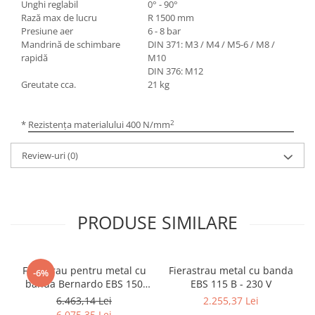
Unghi reglabil
0° - 90°
Rază max de lucru
R 1500 mm
Presiune aer
6 - 8 bar
Mandrină de schimbare
DIN 371: M3 / M4 / M5-6 / M8 /
rapidă
M10
DIN 376: M12
Greutate cca.
21 kg
2
* Rezistenţa materialului 400 N/mm
Review-uri
(0)
PRODUSE SIMILARE
Ferastrau pentru metal cu
Fierastrau metal cu banda
-6%
banda Bernardo EBS 150
EBS 115 B - 230 V
GC
6.463,14 Lei
2.255,37 Lei
6.075,35 Lei