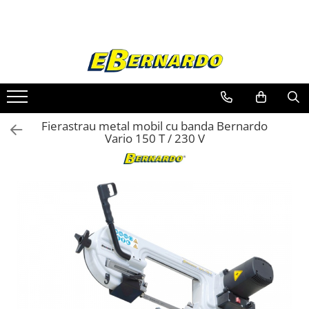
Toate Produsele
Prelucrare metal
Fierastraie pentru metal
Ferastraie mobile pentru metal
Fierastrau metal mobil cu banda Bernardo
Fierastraie prelucrare metal
Vario 150 T / 230 V
Ferastraie orizontale pentru metal
Ferastraie circulare pentru metal
Dispozitive de sudare pentru panze
panglica
Ferastraie automate cu banda si
doua coloane
Ferastraie metal cu banda si taiere
dubla semiautomate
Ferastraie prelucrare metal cu
banda si taiere dubla