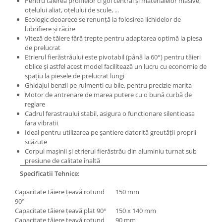
Pentru tăierea profilelor ci gol central şi materialelor masive,
Masini pneumatice de filetat
oţelului aliat, oţelului de scule, ...
Ecologic deoarece se renunţă la folosirea lichidelor de
Masini electrice de filetat
lubrifiere şi răcire
Exhaustor pentru aschii metal
Viteză de tăiere fără trepte pentru adaptarea optimă la piesa
de prelucrat
Masini de gaurit cu talpa
Etrierul fierăstrăului este pivotabil (până la 60°) pentru tăieri
magnetica
oblice şi astfel acest model facilitează un lucru cu economie de
Instalatii de spalare a pieselor
spaţiu la piesele de prelucrat lungi
Ghidajul benzii pe rulmenti cu bile, pentru precizie marita
Accesorii prelucrare metal
Motor de antrenare de marea putere cu o bună curbă de
Universale de strung si accesorii
reglare
pentru strunguri
Cadrul ferastraului stabil, asigura o functionare silentioasa
fara vibratii
Falci pentru 3 bacuri PS3/ PO3
Ideal pentru utilizarea pe şantiere datorită greutăţii proprii
Falci pentru 4 bacuri PS4/ PO4
scăzute
Corpul maşinii şi etrierul fierăstrău din aluminiu turnat sub
Flanșă
presiune de calitate înaltă
Fălcile pentru 3-bacuri DK11
Specificatii Tehnice:
Fălcile pentru 4-bacuri DK12
Mandrine independente
Capacitate tăiere ţeavă rotund
150 mm
90°
Mandrină cu 3 fălci din fontă
Capacitate tăiere ţeavă plat 90°
150 x 140 mm
Mandrină cu 3 fălci din otel
Capacitate tăiere ţeavă rotund
90 mm