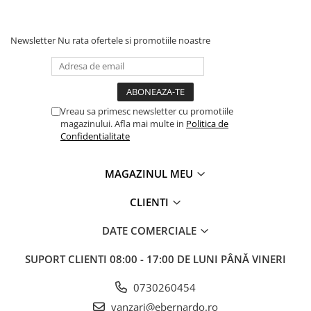
Accesorii utilaje
Accesorii masini de gaurit si frezat
Newsletter
Nu rata ofertele si promotiile noastre
Accesorii pentru ferastraie
mecanice cu banda si disc
Accesorii pentru masini de ascutit
Accesorii pentru masini de gaurit
Vreau sa primesc newsletter cu promotiile
Accesorii pentru masini de slefuit
magazinului. Afla mai multe in
Politica de
Confidentialitate
Accesorii pentru masini de taiat
filete
Accesorii pentru mașini de găurit
MAGAZINUL MEU
magnetice
CLIENTI
Accesorii pentru strunguri
Accesorii polizor umed și uscat
DATE COMERCIALE
Accesorii generale
SUPORT CLIENTI
08:00 - 17:00 DE LUNI PÂNĂ VINERI
Accesorii masini de slefuit cutite
de gravat
0730260454
Accesorii pentru mașini de șlefuit
vanzari@ebernardo.ro