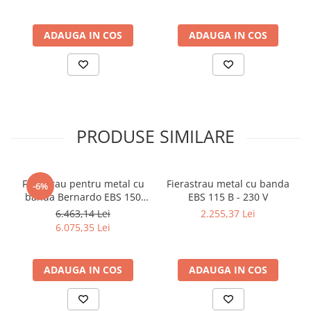
Dispozitiv de testare
Indicatoare înălțime
ADAUGA IN COS
ADAUGA IN COS
Indicator cadran / Baze magnetice
Masurare
Micrometru
Micrometru de adancime
Micrometru de interior
Nivele
PRODUSE SIMILARE
Palpatoare margine
Placi de granit de suprafață
Prisma
Ferastrau pentru metal cu
Fierastrau metal cu banda
-6%
banda Bernardo EBS 150
EBS 115 B - 230 V
Raportor
GC
6.463,14 Lei
2.255,37 Lei
Set unelte de masurare
6.075,35 Lei
Instrumente de decupare
metalelor
ADAUGA IN COS
ADAUGA IN COS
Instrumente de frezat
Instrumente de găurit
Tarozi si filiere