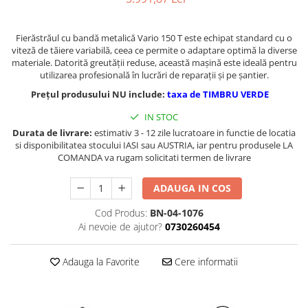
Masini de gaurit cu coloana si cap
de actionare
Fierăstrăul cu bandă metalică Vario 150 T este echipat standard cu o
Masini de gaurit cu coloana si
viteză de tăiere variabilă, ceea ce permite o adaptare optimă la diverse
curea de distributie
materiale. Datorită greutății reduse, această mașină este ideală pentru
Masini de gaurit cu masa
utilizarea profesională în lucrări de reparații și pe șantier.
Masini de gaurit cu stand si
Prețul produsului NU include:
taxa de TIMBRU VERDE
coloana
IN STOC
Masini de gaurit radiale
Durata de livrare:
estimativ 3 - 12 zile lucratoare in functie de locatia
Masini de gaurit si frezat
si disponibilitatea stocului IASI sau AUSTRIA, iar pentru produsele LA
COMANDA va rugam solicitati termen de livrare
Masini de gaurit cu freza
Masini de frezat universale
ADAUGA IN COS
Centre de prelucrare verticale CNC
Masini de frezat cu batiu
Cod Produs:
BN-04-1076
Ai nevoie de ajutor?
0730260454
Masini de frezat multifunctionale
Masini de frezat universale SERVO
Adauga la Favorite
Cere informatii
Masini de frezat verticale
Masini de slefuit metal
Masini de ascutit burghie