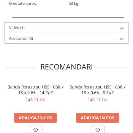
Greutate aprox.
53 kg
Mandrină cu 4 fălci din fontă
Mandrină cu 4 fălci din otel
Seturi de unelte pentru strungarie
Video
(1)
Standuri pentru strunguri
Instrumente de prindere
Review-uri
(0)
Dispozitive de prindere pentru
unelte
Elemente de prindere mecanică
RECOMANDARI
Fălci pentru PHV / VHV
Menghine
Mese rotative / mese inclinabile /
Banda fierastrau HSS 1638 x
Banda fierastrau HSS 1638 x
Etape XY
13 x 0,65 - 14 ZpZ
13 x 0,65 - 8 ZpZ
Papusa mobila / con de centrare
148,11 Lei
148,11 Lei
Instrumente de masurare
Afisaj digital
ADAUGA IN COS
ADAUGA IN COS
Bloc ecartament, masurare și
testare