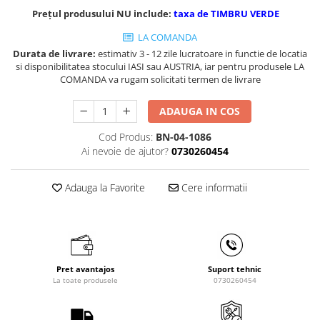
Masini de gaurit cu coloana si cap
Prețul produsului NU include:
taxa de TIMBRU VERDE
de actionare
LA COMANDA
Masini de gaurit cu coloana si
Durata de livrare:
estimativ 3 - 12 zile lucratoare in functie de locatia
curea de distributie
si disponibilitatea stocului IASI sau AUSTRIA, iar pentru produsele LA
Masini de gaurit cu masa
COMANDA va rugam solicitati termen de livrare
Masini de gaurit cu stand si
coloana
ADAUGA IN COS
Masini de gaurit radiale
Cod Produs:
BN-04-1086
Masini de gaurit si frezat
Ai nevoie de ajutor?
0730260454
Masini de gaurit cu freza
Masini de frezat universale
Adauga la Favorite
Cere informatii
Centre de prelucrare verticale CNC
Masini de frezat cu batiu
Masini de frezat multifunctionale
Masini de frezat universale SERVO
Pret avantajos
Suport tehnic
Masini de frezat verticale
La toate produsele
0730260454
Masini de slefuit metal
Masini de ascutit burghie