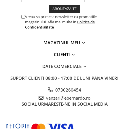
Accesorii utilaje
Accesorii masini de gaurit si frezat
Vreau sa primesc newsletter cu promotiile
magazinului. Afla mai multe in
Politica de
Accesorii pentru ferastraie
Confidentialitate
mecanice cu banda si disc
Accesorii pentru masini de ascutit
MAGAZINUL MEU
Accesorii pentru masini de gaurit
Accesorii pentru masini de slefuit
CLIENTI
Accesorii pentru masini de taiat
filete
DATE COMERCIALE
Accesorii pentru mașini de găurit
magnetice
SUPORT CLIENTI
08:00 - 17:00 DE LUNI PÂNĂ VINERI
Accesorii pentru strunguri
0730260454
Accesorii polizor umed și uscat
vanzari@ebernardo.ro
Accesorii generale
SOCIAL
URMARESTE-NE IN SOCIAL MEDIA
Accesorii masini de slefuit cutite
de gravat
Accesorii pentru mașini de șlefuit