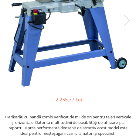
Ferastraie verticale
Strunguri pentru metal
Strunguri CNC
Strunguri cu cutie de viteze
Strunguri cu surub de ghidare
Strunguri de precizie
Strunguri metal cu freza
Strunguri universale
Strunguri universale cu afisaj
digital
Strunguri universale cu viteza
variabila
Masini de gaurit
2.255,37 Lei
Masini de gaurit - Vario - cu masa
si coloana
Fierăstrău cu bandă combi verificat de mii de ori pentru tăieri verticale
Masini de gaurit cu angrenaj, masa
şi orizontale. Datorită multitudinii de posibilităţi de utilizare şi a
si coloana
raportului preţ-performanţă deosebit de atractiv acest model este
Masini de gaurit cu coloana
ideal pentru meşteşugarii casnici amatori şi specialişti.