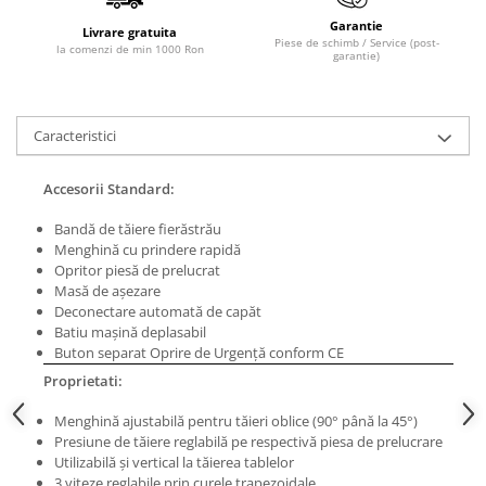
Masini de lustruit
Garantie
Livrare gratuita
Piese de schimb / Service (post-
la comenzi de min 1000 Ron
Masini de polizat bavuri cu perii
garantie)
Masini de rectificat plan
Masini de rectificat plan
Caracteristici
Masini de rectificat rotund
Masini de satinat
Accesorii Standard:
Masini de slefuit combinate
Masini de slefuit cu banda
Bandă de tăiere fierăstrău
Menghină cu prindere rapidă
Masini de slefuit cu disc
Opritor piesă de prelucrat
Masini de slefuit cu mediu umed si
Masă de aşezare
uscat
Deconectare automată de capăt
Masini de slefuit cutite de gravat
Batiu maşină deplasabil
Buton separat Oprire de Urgenţă conform CE
Masini de tesit
Proprietati:
Masini pentru slefuit tevi
Masini universale de ascutit
Menghină ajustabilă pentru tăieri oblice (90° până la 45°)
Polizoare de banc
Presiune de tăiere reglabilă pe respectivă piesa de prelucrare
Utilizabilă şi vertical la tăierea tablelor
Masini de filetat
3 viteze reglabile prin curele trapezoidale