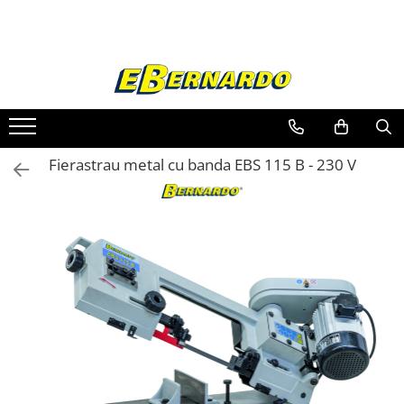
Toate Produsele
Prelucrare metal
Fierastraie pentru metal
Ferastraie mobile pentru metal
Fierastrau metal cu banda EBS 115 B - 230 V
Fierastraie prelucrare metal
Ferastraie orizontale pentru metal
Ferastraie circulare pentru metal
Dispozitive de sudare pentru panze
panglica
Ferastraie automate cu banda si
doua coloane
Ferastraie metal cu banda si taiere
dubla semiautomate
Ferastraie prelucrare metal cu
banda si taiere dubla