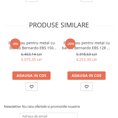
Dispozitiv de testare
Indicatoare înălțime
Indicator cadran / Baze magnetice
Masurare
PRODUSE SIMILARE
Micrometru
Micrometru de adancime
Micrometru de interior
Ferastrau pentru metal cu
Ferastrau pentru metal cu
-6%
-20%
banda Bernardo EBS 150
banda Bernardo EBS 128 CL
Nivele
GC
- 230 V
6.463,14 Lei
5.318,63 Lei
Palpatoare margine
6.075,35 Lei
4.253,30 Lei
Placi de granit de suprafață
Prisma
ADAUGA IN COS
ADAUGA IN COS
Raportor
Set unelte de masurare
Instrumente de decupare
metalelor
Instrumente de frezat
Newsletter
Nu rata ofertele si promotiile noastre
Instrumente de găurit
Tarozi si filiere