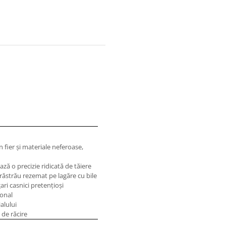
n fier şi materiale neferoase,
ază o precizie ridicată de tăiere
erăstrău rezemat pe lagăre cu bile
i casnici pretenţioşi
ional
alului
 de răcire