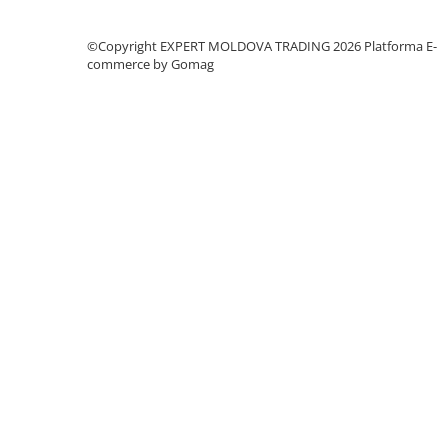
Dispozitiv de testare
Indicatoare înălțime
©Copyright EXPERT MOLDOVA TRADING 2026
Platforma E-
Indicator cadran / Baze magnetice
commerce by Gomag
Masurare
Micrometru
Micrometru de adancime
Micrometru de interior
Nivele
Palpatoare margine
Placi de granit de suprafață
Prisma
Raportor
Set unelte de masurare
Instrumente de decupare
metalelor
Instrumente de frezat
Instrumente de găurit
Tarozi si filiere