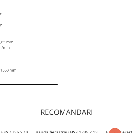
mm
mm
 0,65 mm
 m/min
x 1550 mm
RECOMANDARI
 HSS 1735 x 13
Banda fierastrau HSS 1735 x 13
Banda fierast