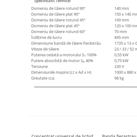
Specificatii Tehnice:
Masini de lustruit
Domeniu de tăiere rotund 90°
140 mm
Domeniu de tăiere plat 90°
150 x 140 
Masini de polizat bavuri cu perii
Domeniu de tăiere rotund 45°
100 mm
Masini de rectificat plan
Domeniu de tăiere plat 45°
120 x 100 
Masini de rectificat plan
Domeniu de tăiere rotund 60°
70 mm
Înălţime de lucru
845 mm
Masini de rectificat rotund
Dimensiune bandă de tăiere fierăstrău
1735 x 13 x
Masini de satinat
Viteze de tăiere
23 / 33 / 52
Masini de slefuit combinate
Puterea cedată a motorului S
100%
0,55 kW
1
Putere absorbită de motor S
40%
0,75 kW
Masini de slefuit cu banda
6
Tensiune
230 V
Masini de slefuit cu disc
Dimensiunile maşinii (Lt x Ad x H)
1000 x 880 
Greutate cca.
98 kg
Masini de slefuit cu mediu umed si
uscat
Masini de slefuit cutite de gravat
Masini de tesit
Masini pentru slefuit tevi
Masini universale de ascutit
Polizoare de banc
Masini de filetat
Concentrat universal de lichid
Banda fierastrau