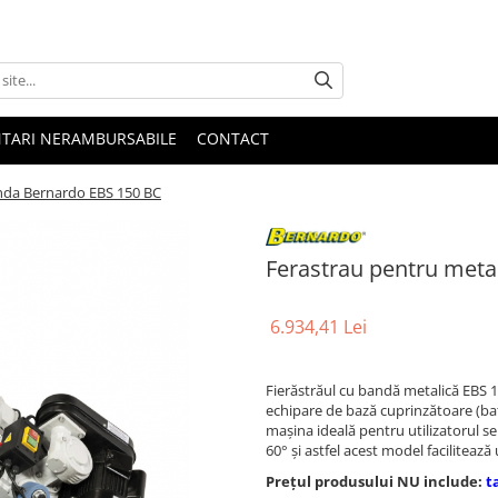
NTARI NERAMBURSABILE
CONTACT
nda Bernardo EBS 150 BC
Ferastrau pentru meta
6.934,41 Lei
Fierăstrăul cu bandă metalică EBS 1
echipare de bază cuprinzătoare (bati
maşina ideală pentru utilizatorul sens
60° şi astfel acest model facilitează
Prețul produsului NU include:
t