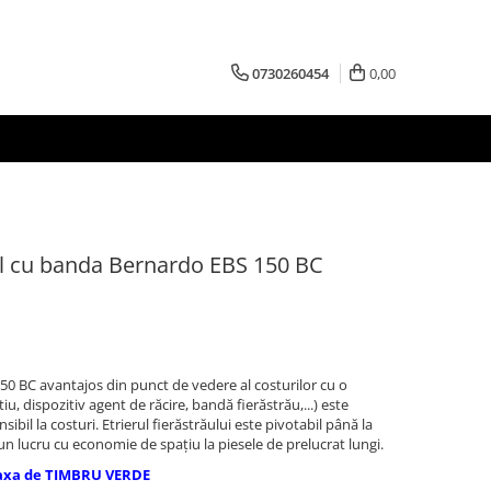
0730260454
0,00
l cu banda Bernardo EBS 150 BC
50 BC avantajos din punct de vedere al costurilor cu o
u, dispozitiv agent de răcire, bandă fierăstrău,...) este
ibil la costuri. Etrierul fierăstrăului este pivotabil până la
 un lucru cu economie de spaţiu la piesele de prelucrat lungi.
axa de TIMBRU VERDE