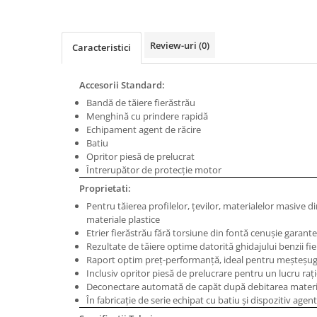
Masini de gaurit cu coloana si cap
de actionare
Masini de gaurit cu coloana si
Review-uri
(0)
Caracteristici
curea de distributie
Masini de gaurit cu masa
Accesorii Standard:
Masini de gaurit cu stand si
Bandă de tăiere fierăstrău
coloana
Menghină cu prindere rapidă
Masini de gaurit radiale
Echipament agent de răcire
Masini de gaurit si frezat
Batiu
Opritor piesă de prelucrat
Masini de gaurit cu freza
Întrerupător de protecţie motor
Masini de frezat universale
Proprietati:
Centre de prelucrare verticale CNC
Pentru tăierea profilelor, ţevilor, materialelor masive di
Masini de frezat cu batiu
materiale plastice
Etrier fierăstrău fără torsiune din fontă cenuşie garante
Masini de frezat multifunctionale
Rezultate de tăiere optime datorită ghidajului benzii fi
Masini de frezat universale SERVO
Raport optim preţ-performanţă, ideal pentru meşteşugar
Inclusiv opritor piesă de prelucrare pentru un lucru raţ
Masini de frezat verticale
Deconectare automată de capăt după debitarea materi
Masini de slefuit metal
În fabricaţie de serie echipat cu batiu şi dispozitiv agent
Masini de ascutit burghie