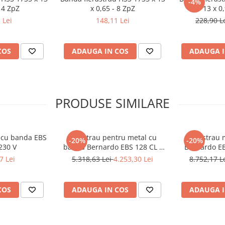
-4%
14 ZpZ
x 0,65 - 8 ZpZ
13 x 0
 Lei
148,11 Lei
228,90 L
COS
ADAUGA IN COS
ADAUGA I
PRODUSE SIMILARE
l cu banda EBS
Ferastrau pentru metal cu
Fierastrau 
-20%
-20%
230 V
banda Bernardo EBS 128 CL -
Bernardo EB
230 V
7 Lei
5.318,63 Lei
4.253,30 Lei
8.752,17 L
COS
ADAUGA IN COS
ADAUGA I