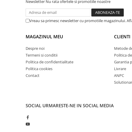
Newsletter
Nu rata ofertele si promotiile noastre
Mandrină cu 4 fălci din fontă
Mandrină cu 4 fălci din otel
Seturi de unelte pentru strungarie
Vreau sa primesc newsletter cu promotiile magazinului. Af
Standuri pentru strunguri
Instrumente de prindere
MAGAZINUL MEU
CLIENTI
Dispozitive de prindere pentru
Despre noi
Metode de
unelte
Termeni si conditii
Politica de
Elemente de prindere mecanică
Politica de confidentialitate
Garantia 
Fălci pentru PHV / VHV
Politica cookies
Livrare
Menghine
Contact
ANPC
Mese rotative / mese inclinabile /
Solutionare
Etape XY
Papusa mobila / con de centrare
Instrumente de masurare
SOCIAL
URMARESTE-NE IN SOCIAL MEDIA
Afisaj digital
Bloc ecartament, masurare și
testare