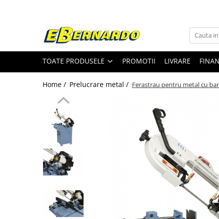
Toate Produsele
Prelucrare metal
TOATE PRODUSELE
PROMOTII
LIVRARE
FINA
Fierastraie pentru metal
Ferastraie mobile pentru metal
Home /
Prelucrare metal /
Ferastrau pentru metal cu ba
Fierastraie prelucrare metal
Ferastraie orizontale pentru metal
Ferastraie circulare pentru metal
Dispozitive de sudare pentru panze
panglica
Ferastraie automate cu banda si
doua coloane
Ferastraie metal cu banda si taiere
dubla semiautomate
Ferastraie prelucrare metal cu
banda si taiere dubla