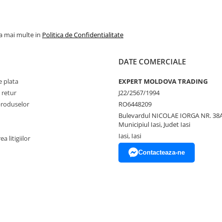
la mai multe in
Politica de Confidentialitate
DATE COMERCIALE
 plata
EXPERT MOLDOVA TRADING
 retur
J22/2567/1994
produselor
RO6448209
Bulevardul NICOLAE IORGA NR. 38A
Municipiul Iasi, Judet Iasi
Iasi, Iasi
a litigiilor
Contacteaza-ne