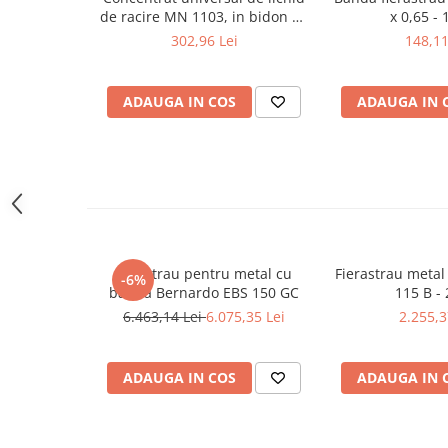
Masini pneumatice de filetat
de racire MN 1103, in bidon de
x 0,65 - 
5 l
302,96 Lei
148,11
Masini electrice de filetat
Exhaustor pentru aschii metal
Masini de gaurit cu talpa
ADAUGA IN COS
ADAUGA IN 
magnetica
Instalatii de spalare a pieselor
Accesorii prelucrare metal
Universale de strung si accesorii
pentru strunguri
Falci pentru 3 bacuri PS3/ PO3
Ferastrau pentru metal cu
Fierastrau meta
-6%
Falci pentru 4 bacuri PS4/ PO4
banda Bernardo EBS 150 GC
115 B - 
Flanșă
6.463,14 Lei
6.075,35 Lei
2.255,3
Fălcile pentru 3-bacuri DK11
Fălcile pentru 4-bacuri DK12
ADAUGA IN COS
ADAUGA IN 
Mandrine independente
Mandrină cu 3 fălci din fontă
Mandrină cu 3 fălci din otel