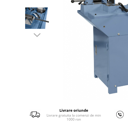
Ferastraie verticale
Strunguri pentru metal
Strunguri CNC
Strunguri cu cutie de viteze
Strunguri cu surub de ghidare
Strunguri de precizie
Strunguri metal cu freza
Strunguri universale
Strunguri universale cu afisaj
digital
Strunguri universale cu viteza
variabila
Masini de gaurit
Masini de gaurit - Vario - cu masa
si coloana
Livrare oriunde
Masini de gaurit cu angrenaj, masa
Livrare gratuita la comenzi de min
si coloana
1000 ron
Masini de gaurit cu coloana