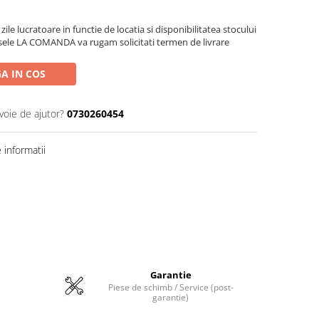
zile lucratoare in functie de locatia si disponibilitatea stocului
sele LA COMANDA va rugam solicitati termen de livrare
A IN COS
voie de ajutor?
0730260454
informatii
Garantie
Piese de schimb / Service (post-
garantie)