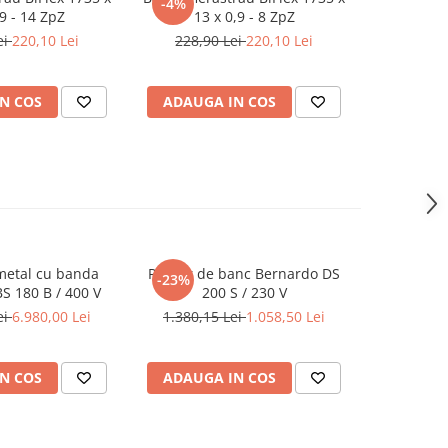
-4%
,9 - 14 ZpZ
13 x 0,9 - 8 ZpZ
ei
220,10 Lei
228,90 Lei
220,10 Lei
N COS
ADAUGA IN COS
metal cu banda
Polizor de banc Bernardo DS
Masina de 
-23%
S 180 B / 400 V
200 S / 230 V
35
ei
6.980,00 Lei
1.380,15 Lei
1.058,50 Lei
5
N COS
ADAUGA IN COS
ADAUG