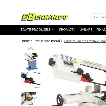
Toate Produsele
Prelucrare metal
TOATE PRODUSELE
PROMOTII
LIVRARE
FINA
Fierastraie pentru metal
Ferastraie mobile pentru metal
Home /
Prelucrare metal /
Ferastrau pentru metal cu ba
Fierastraie prelucrare metal
Ferastraie orizontale pentru metal
Ferastraie circulare pentru metal
Dispozitive de sudare pentru panze
panglica
Ferastraie automate cu banda si
doua coloane
Ferastraie metal cu banda si taiere
dubla semiautomate
Ferastraie prelucrare metal cu
banda si taiere dubla