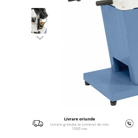
Ferastraie verticale
Strunguri pentru metal
Strunguri CNC
Strunguri cu cutie de viteze
Strunguri cu surub de ghidare
Strunguri de precizie
Strunguri metal cu freza
Strunguri universale
Strunguri universale cu afisaj
digital
Strunguri universale cu viteza
variabila
Masini de gaurit
Masini de gaurit - Vario - cu masa
si coloana
Livrare oriunde
Masini de gaurit cu angrenaj, masa
Livrare gratuita la comenzi de min
si coloana
1000 ron
Masini de gaurit cu coloana