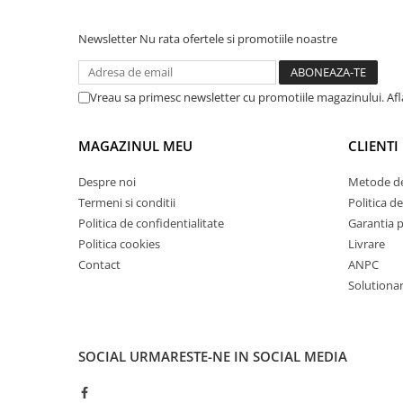
Mandrină cu 4 fălci din fontă
Newsletter
Nu rata ofertele si promotiile noastre
Mandrină cu 4 fălci din otel
Seturi de unelte pentru strungarie
Standuri pentru strunguri
Vreau sa primesc newsletter cu promotiile magazinului. Af
Instrumente de prindere
Dispozitive de prindere pentru
MAGAZINUL MEU
CLIENTI
unelte
Elemente de prindere mecanică
Despre noi
Metode de
Fălci pentru PHV / VHV
Termeni si conditii
Politica de
Politica de confidentialitate
Garantia 
Menghine
Politica cookies
Livrare
Mese rotative / mese inclinabile /
Contact
ANPC
Etape XY
Solutionare
Papusa mobila / con de centrare
Instrumente de masurare
Afisaj digital
SOCIAL
URMARESTE-NE IN SOCIAL MEDIA
Bloc ecartament, masurare și
testare