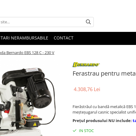
NTARI NERAMBURSABILE
CONTACT
nda Bernardo EBS 128 C - 230 V
Ferastrau pentru meta
4.308,76 Lei
Fierăstrăul cu bandă metalică EBS 
meşteşugarul casnic specialist unif
Prețul produsului NU include:
t
IN STOC