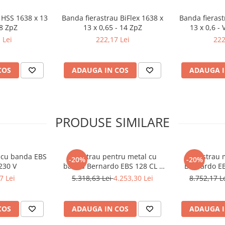
 HSS 1638 x 13
Banda fierastrau BiFlex 1638 x
Banda fierast
 8 ZpZ
13 x 0,65 - 14 ZpZ
13 x 0,6 -
 Lei
222,17 Lei
222
COS
ADAUGA IN COS
ADAUGA I
PRODUSE SIMILARE
l cu banda EBS
Ferastrau pentru metal cu
Fierastrau 
-20%
-20%
230 V
banda Bernardo EBS 128 CL -
Bernardo EB
230 V
7 Lei
5.318,63 Lei
4.253,30 Lei
8.752,17 L
COS
ADAUGA IN COS
ADAUGA I