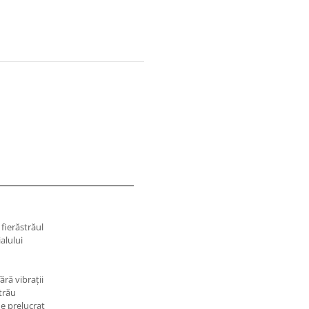
 fierăstrăul
alului
ără vibraţii
strău
e prelucrat