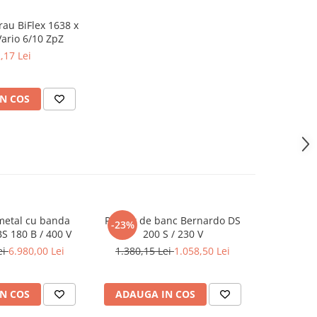
rau BiFlex 1638 x
 Vario 6/10 ZpZ
,17 Lei
N COS
metal cu banda
Polizor de banc Bernardo DS
Masina de 
-23%
S 180 B / 400 V
200 S / 230 V
35
ei
6.980,00 Lei
1.380,15 Lei
1.058,50 Lei
5
N COS
ADAUGA IN COS
ADAUG