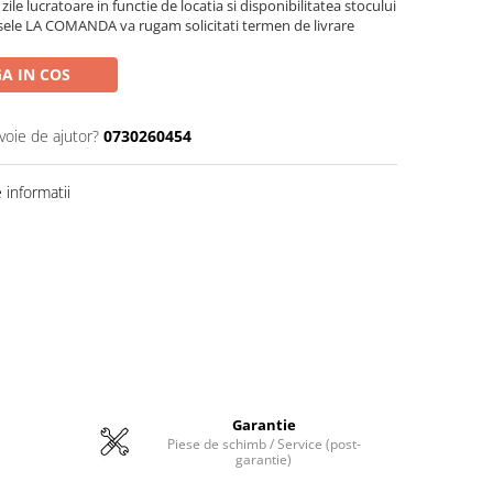
zile lucratoare in functie de locatia si disponibilitatea stocului
sele LA COMANDA va rugam solicitati termen de livrare
A IN COS
voie de ajutor?
0730260454
informatii
Garantie
Piese de schimb / Service (post-
garantie)