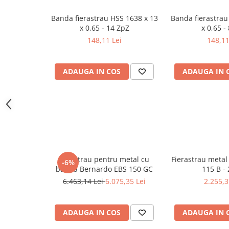
Masini pneumatice de filetat
Banda fierastrau HSS 1638 x 13
Banda fierastrau
Masini electrice de filetat
x 0,65 - 14 ZpZ
x 0,65 -
Exhaustor pentru aschii metal
148,11 Lei
148,11
Masini de gaurit cu talpa
magnetica
ADAUGA IN COS
ADAUGA IN 
Instalatii de spalare a pieselor
Accesorii prelucrare metal
Universale de strung si accesorii
pentru strunguri
Falci pentru 3 bacuri PS3/ PO3
Falci pentru 4 bacuri PS4/ PO4
Flanșă
Ferastrau pentru metal cu
Fierastrau meta
-6%
banda Bernardo EBS 150 GC
115 B - 
Fălcile pentru 3-bacuri DK11
6.463,14 Lei
6.075,35 Lei
2.255,3
Fălcile pentru 4-bacuri DK12
Mandrine independente
Mandrină cu 3 fălci din fontă
ADAUGA IN COS
ADAUGA IN 
Mandrină cu 3 fălci din otel