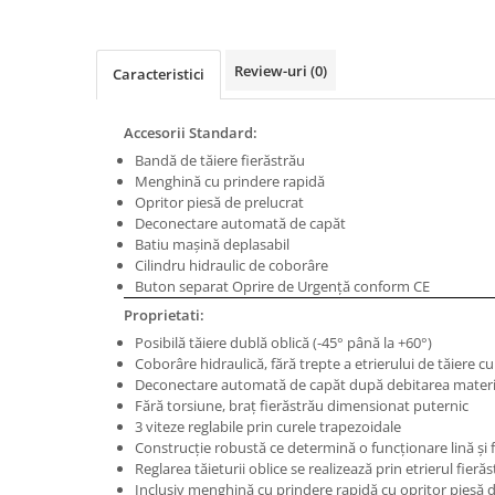
Masini de gaurit cu coloana si cap
de actionare
Masini de gaurit cu coloana si
Review-uri
(0)
Caracteristici
curea de distributie
Masini de gaurit cu masa
Accesorii Standard:
Masini de gaurit cu stand si
Bandă de tăiere fierăstrău
coloana
Menghină cu prindere rapidă
Masini de gaurit radiale
Opritor piesă de prelucrat
Masini de gaurit si frezat
Deconectare automată de capăt
Batiu maşină deplasabil
Masini de gaurit cu freza
Cilindru hidraulic de coborâre
Masini de frezat universale
Buton separat Oprire de Urgenţă conform CE
Centre de prelucrare verticale CNC
Proprietati:
Masini de frezat cu batiu
Posibilă tăiere dublă oblică (-45° până la +60°)
Coborâre hidraulică, fără trepte a etrierului de tăiere cu
Masini de frezat multifunctionale
Deconectare automată de capăt după debitarea materi
Masini de frezat universale SERVO
Fără torsiune, braţ fierăstrău dimensionat puternic
3 viteze reglabile prin curele trapezoidale
Masini de frezat verticale
Construcţie robustă ce determină o funcţionare lină şi f
Masini de slefuit metal
Reglarea tăieturii oblice se realizează prin etrierul fieră
Inclusiv menghină cu prindere rapidă cu opritor piesă d
Masini de ascutit burghie