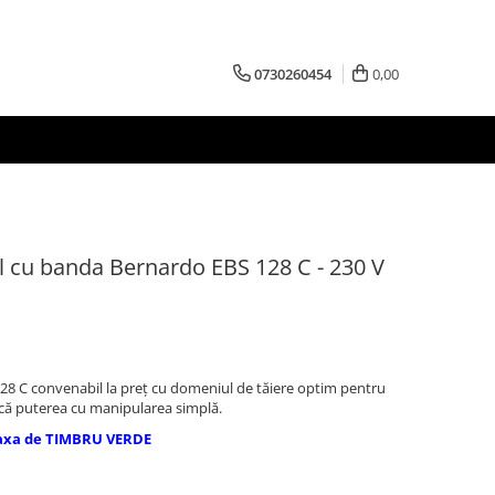
0730260454
0,00
l cu banda Bernardo EBS 128 C - 230 V
128 C convenabil la preţ cu domeniul de tăiere optim pentru
ică puterea cu manipularea simplă.
axa de TIMBRU VERDE