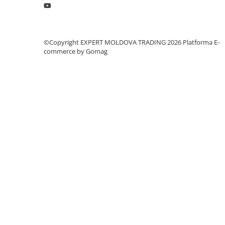
Dispozitiv de testare
Indicatoare înălțime
Indicator cadran / Baze magnetice
Masurare
©Copyright EXPERT MOLDOVA TRADING 2026
Platforma E-
commerce by Gomag
Micrometru
Micrometru de adancime
Micrometru de interior
Nivele
Palpatoare margine
Placi de granit de suprafață
Prisma
Raportor
Set unelte de masurare
Instrumente de decupare
metalelor
Instrumente de frezat
Instrumente de găurit
Tarozi si filiere