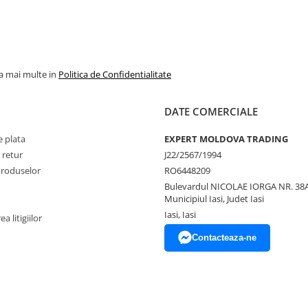
la mai multe in
Politica de Confidentialitate
DATE COMERCIALE
 plata
EXPERT MOLDOVA TRADING
 retur
J22/2567/1994
produselor
RO6448209
Bulevardul NICOLAE IORGA NR. 38A
Municipiul Iasi, Judet Iasi
Iasi, Iasi
a litigiilor
Contacteaza-ne