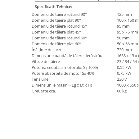
Specificatii Tehnice:
Masini de lustruit
Domeniu de tăiere rotund 90°
125 mm
Masini de polizat bavuri cu perii
Domeniu de tăiere plat 90°
100 x 150 
Masini de rectificat plan
Domeniu de tăiere rotund 45°
95 mm
Masini de rectificat plan
Domeniu de tăiere plat 45°
95 x 76 mm
Domeniu de tăiere rotund 60°
50 mm
Masini de rectificat rotund
Domeniu de tăiere plat 60°
50 x 56 mm
Masini de satinat
Înălţime de lucru
730 mm
Masini de slefuit combinate
Dimensiune bandă de tăiere fierăstrău
1638 x 13 x
Viteze de tăiere
23 / 34 / 5
Masini de slefuit cu banda
Puterea cedată a motorului S
100%
0,55 kW
1
Masini de slefuit cu disc
Putere absorbită de motor S
40%
0,75 kW
6
Tensiune
230 V
Masini de slefuit cu mediu umed si
Dimensiunile maşinii (Lg x Lt x H)
1000 x 550
uscat
Greutate cca.
68 kg
Masini de slefuit cutite de gravat
Masini de tesit
Masini pentru slefuit tevi
Masini universale de ascutit
Polizoare de banc
Masini de filetat