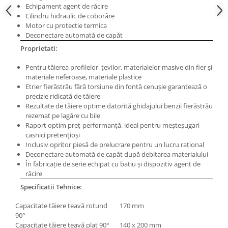
Masini electrice de filetat
Echipament agent de răcire
Lame de ferastrau cu varf din
Exhaustor pentru aschii metal
Cilindru hidraulic de coborâre
carbura
Motor cu protectie termica
Masini de gaurit cu talpa
Lame de ferăstrău cu acoperire
Deconectare automată de capăt
magnetica
TiN
Proprietati:
Instalatii de spalare a pieselor
Panze de taiere cu banda verticala
Pentru tăierea profilelor, ţevilor, materialelor masive din fier şi
Panze de taiere metal pentru
materiale neferoase, materiale plastice
ferastraie
Etrier fierăstrău fără torsiune din fontă cenuşie garantează o
precizie ridicată de tăiere
Roti de lustruit
Rezultate de tăiere optime datorită ghidajului benzii fierăstrău
rezemat pe lagăre cu bile
Standuri pentru ferăstraie cu
Raport optim preţ-performanţă, ideal pentru meşteşugari
bandă
casnici pretenţioşi
Standuri pentru mașini de găurit și
Inclusiv opritor piesă de prelucrare pentru un lucru raţional
frezat
Deconectare automată de capăt după debitarea materialului
În fabricaţie de serie echipat cu batiu şi dispozitiv agent de
Standuri pentru mașini de șlefuit
răcire
Standuri pentru strunguri metal
Specificatii Tehnice:
Unelte striere
Capacitate tăiere ţeavă rotund
170 mm
90°
Capacitate tăiere ţeavă plat 90°
140 x 200 mm