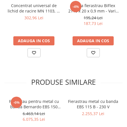
Concentrat universal de
Banda fierastrau BiFlex
-4%
lichid de racire MN 1103, in
2110 x 20 x 0,9 mm - Vario
bidon de 5 l
8/12 ZpZ
302,96 Lei
195,24 Lei
187,73 Lei
ADAUGA IN COS
ADAUGA IN COS
PRODUSE SIMILARE
Ferastrau pentru metal cu
Fierastrau metal cu banda
-6%
banda Bernardo EBS 150
EBS 115 B - 230 V
GC
6.463,14 Lei
2.255,37 Lei
6.075,35 Lei