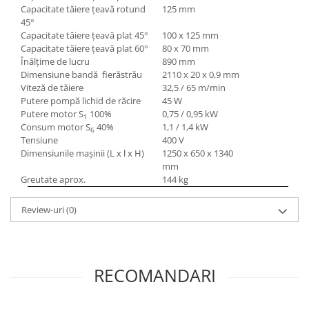
Capacitate tăiere ţeavă rotund
125 mm
45°
Capacitate tăiere ţeavă plat 45°
100 x 125 mm
Capacitate tăiere ţeavă plat 60°
80 x 70 mm
Înălţime de lucru
890 mm
Dimensiune bandă fierăstrău
2110 x 20 x 0,9 mm
Viteză de tăiere
32,5 / 65 m/min
Putere pompă lichid de răcire
45 W
Putere motor S
100%
0,75 / 0,95 kW
1
Consum motor S
40%
1,1 / 1,4 kW
6
Tensiune
400 V
Dimensiunile maşinii (L x l x H)
1250 x 650 x 1340
mm
Greutate aprox.
144 kg
Review-uri
(0)
RECOMANDARI