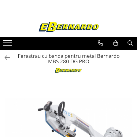
Toate Produsele
Prelucrare metal
Fierastraie pentru metal
Ferastraie mobile pentru metal
Ferastrau cu banda pentru metal Bernardo
Fierastraie prelucrare metal
MBS 280 DG PRO
Ferastraie orizontale pentru metal
Ferastraie circulare pentru metal
Dispozitive de sudare pentru panze
panglica
Ferastraie automate cu banda si
doua coloane
Ferastraie metal cu banda si taiere
dubla semiautomate
Ferastraie prelucrare metal cu
banda si taiere dubla