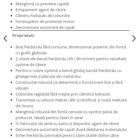
Menghină cu prindere rapidă
Masini pneumatice de filetat
Echipament agent de răcire
Masini electrice de filetat
Cilindru hidraulic de coborâre
Exhaustor pentru aschii metal
Întrerupător de protecţie motor
Deconectare automată de capăt
Masini de gaurit cu talpa
Proprietati:
magnetica
Instalatii de spalare a pieselor
Braţ fierăstrău fără torsiune, dimensionat puternic din fontă
cu grafit globular
Accesorii prelucrare metal
2 viteze ale benzii fierăstrău (45 / 90 m/min) pentru rezultate
Universale de strung si accesorii
optime de tăiere
pentru strunguri
Pentru o rulare optimă a benzii ghidaj bandă fierăstrău cu
ghidaje role şi plăcuţe din metal dur
Falci pentru 3 bacuri PS3/ PO3
Construcţie robustă ce determină o funcţionare lină şi fără
Falci pentru 4 bacuri PS4/ PO4
vibraţii
Coborâre reglabilă fără trepte prin cilindrul hidraulic
Flanșă
Transmisie cu arbore melcat călit şi rectificat şi roată melcată
Fălcile pentru 3-bacuri DK11
din bronz
Menghină robustă din fontă cenuşie cu opritor piesă de
Fălcile pentru 4-bacuri DK12
prelucrat, ideală pentru tăieri în serie
Mandrine independente
În fabricaţie de serie cu batiu şi dispozitiv agent de răcire
Mandrină cu 3 fălci din fontă
Deconectare automată de capăt după debitarea materialului
Etrier fierăstrău pivotabil pentru tăieri duble oblice către
Mandrină cu 3 fălci din otel