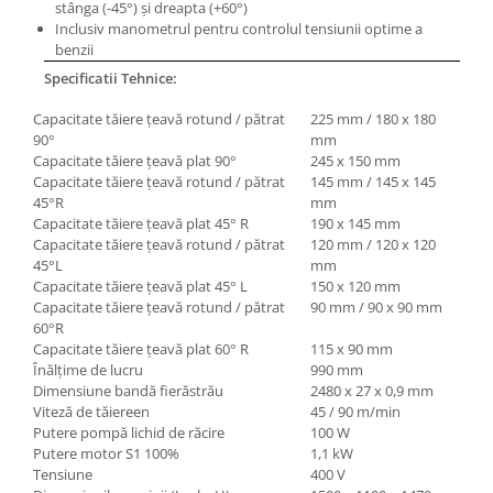
stânga (-45°) şi dreapta (+60°)
Mandrină cu 4 fălci din fontă
Inclusiv manometrul pentru controlul tensiunii optime a
Mandrină cu 4 fălci din otel
benzii
Seturi de unelte pentru strungarie
Specificatii Tehnice:
Standuri pentru strunguri
Capacitate tăiere ţeavă rotund / pătrat
225 mm / 180 x 180
Instrumente de prindere
90°
mm
Capacitate tăiere ţeavă plat 90°
245 x 150 mm
Dispozitive de prindere pentru
Capacitate tăiere ţeavă rotund / pătrat
145 mm / 145 x 145
unelte
45°R
mm
Elemente de prindere mecanică
Capacitate tăiere ţeavă plat 45° R
190 x 145 mm
Capacitate tăiere ţeavă rotund / pătrat
120 mm / 120 x 120
Fălci pentru PHV / VHV
45°L
mm
Menghine
Capacitate tăiere ţeavă plat 45° L
150 x 120 mm
Mese rotative / mese inclinabile /
Capacitate tăiere ţeavă rotund / pătrat
90 mm / 90 x 90 mm
Etape XY
60°R
Capacitate tăiere ţeavă plat 60° R
115 x 90 mm
Papusa mobila / con de centrare
Înălţime de lucru
990 mm
Instrumente de masurare
Dimensiune bandă fierăstrău
2480 x 27 x 0,9 mm
Viteză de tăiereen
45 / 90 m/min
Afisaj digital
Putere pompă lichid de răcire
100 W
Bloc ecartament, masurare și
Putere motor
S
1
100%
1,1 kW
testare
Tensiune
400 V