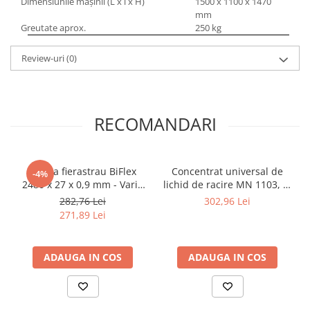
Dimensiunile maşinii (L x l x H)
1500 x 1100 x 1470
Dispozitiv de testare
mm
Indicatoare înălțime
Greutate aprox.
250 kg
Indicator cadran / Baze magnetice
Masurare
Review-uri
(0)
Micrometru
Micrometru de adancime
Micrometru de interior
RECOMANDARI
Nivele
Palpatoare margine
Placi de granit de suprafață
Banda fierastrau BiFlex
Concentrat universal de
-4%
Prisma
2480 x 27 x 0,9 mm - Vario
lichid de racire MN 1103, in
6/10 ZpZ
bidon de 5 l
Raportor
282,76 Lei
302,96 Lei
271,89 Lei
Set unelte de masurare
Instrumente de decupare
metalelor
ADAUGA IN COS
ADAUGA IN COS
Instrumente de frezat
Instrumente de găurit
Tarozi si filiere