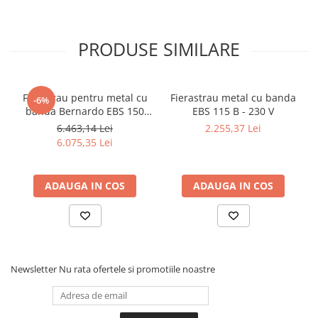
Accesorii utilaje
Accesorii masini de gaurit si frezat
PRODUSE SIMILARE
Accesorii pentru ferastraie
mecanice cu banda si disc
Accesorii pentru masini de ascutit
Ferastrau pentru metal cu
Fierastrau metal cu banda
-6%
Accesorii pentru masini de gaurit
banda Bernardo EBS 150
EBS 115 B - 230 V
GC
Accesorii pentru masini de slefuit
6.463,14 Lei
2.255,37 Lei
6.075,35 Lei
Accesorii pentru masini de taiat
filete
Accesorii pentru mașini de găurit
ADAUGA IN COS
ADAUGA IN COS
magnetice
Accesorii pentru strunguri
Accesorii polizor umed și uscat
Accesorii generale
Accesorii masini de slefuit cutite
Newsletter
Nu rata ofertele si promotiile noastre
de gravat
Accesorii pentru mașini de șlefuit