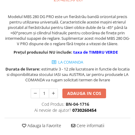
Masini de gaurit cu coloana si cap
de actionare
Modelul MBS 280 DG PRO este un fierăstrău bandă orizontal precis
Masini de gaurit cu coloana si
pentru utilizarea universală. Caracteristicile acestei maşini etrierul
curea de distributie
pivotabil al fierăstrăului pentru tăieri oblice duble de la -45° până la
Masini de gaurit cu masa
+60°precum şi cilindrul hidraulic pentru coborârea de fineţe prin
intermediul supapei de reglare. Suplimentar acest model MBS 280 DG-
Masini de gaurit cu stand si
V PRO dispune de o reglare fără trepte a vitezei de tăiere.
coloana
Prețul produsului NU include:
taxa de TIMBRU VERDE
Masini de gaurit radiale
Masini de gaurit si frezat
LA COMANDA
Durata de livrare:
estimativ 3 - 12 zile lucratoare in functie de locatia
Masini de gaurit cu freza
si disponibilitatea stocului IASI sau AUSTRIA, iar pentru produsele LA
Masini de frezat universale
COMANDA va rugam solicitati termen de livrare
Centre de prelucrare verticale CNC
Masini de frezat cu batiu
ADAUGA IN COS
Masini de frezat multifunctionale
Cod Produs:
BN-04-1716
Masini de frezat universale SERVO
Ai nevoie de ajutor?
0730260454
Masini de frezat verticale
Masini de slefuit metal
Adauga la Favorite
Cere informatii
Masini de ascutit burghie