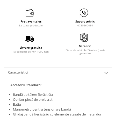
Masini de lustruit
Masini de polizat bavuri cu perii
Masini de rectificat plan
Pret avantajos
Suport tehnic
Masini de rectificat plan
La toate produsele
0730260454
Masini de rectificat rotund
Masini de satinat
Masini de slefuit combinate
Garantie
Livrare gratuita
Piese de schimb / Service (post-
la comenzi de min 1000 Ron
Masini de slefuit cu banda
garantie)
Masini de slefuit cu disc
Masini de slefuit cu mediu umed si
uscat
Caracteristici
Masini de slefuit cutite de gravat
Masini de tesit
Accesorii Standard:
Masini pentru slefuit tevi
Bandă de tăiere fierăstrău
Masini universale de ascutit
Opritor piesă de prelucrat
Batiu
Polizoare de banc
Manometru pentru tensionare bandă
Masini de filetat
Ghidaj bandă fierăstrău cu elemente ataşate de metal dur