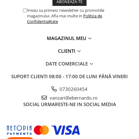
Accesorii, mese si prelungiri metal
Vreau sa primesc newsletter cu promotiile
Benzi textile de șlefuit pentru
magazinului. Afla mai multe in
Politica de
prelucrarea metalelor
Confidentialitate
Instrumente de tăiere diferite
MAGAZINUL MEU
Lame de ferastrau cu varf din
carbura
CLIENTI
Lame de ferăstrău cu acoperire
TiN
DATE COMERCIALE
Panze de taiere cu banda verticala
SUPORT CLIENTI
08:00 - 17:00 DE LUNI PÂNĂ VINERI
Panze de taiere metal pentru
ferastraie
0730260454
Roti de lustruit
vanzari@ebernardo.ro
SOCIAL
URMARESTE-NE IN SOCIAL MEDIA
Standuri pentru ferăstraie cu
bandă
Standuri pentru mașini de găurit și
frezat
Standuri pentru mașini de șlefuit