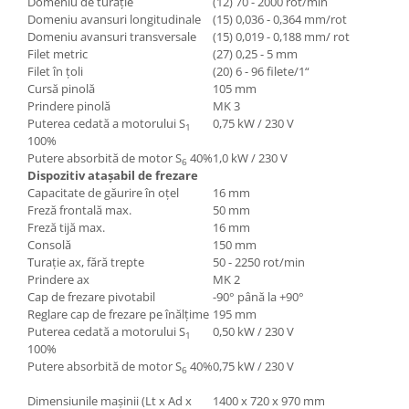
Domeniu de turaţie
(12) 70 - 2000 rot/min
Dispozitiv de testare
Domeniu avansuri longitudinale
(15) 0,036 - 0,364 mm/rot
Indicatoare înălțime
Domeniu avansuri transversale
(15) 0,019 - 0,188 mm/ rot
Indicator cadran / Baze magnetice
Filet metric
(27) 0,25 - 5 mm
Filet în ţoli
(20) 6 - 96 filete/1“
Masurare
Cursă pinolă
105 mm
Micrometru
Prindere pinolă
MK 3
Micrometru de adancime
Puterea cedată a moto
ru
lui S
0,75 kW / 230 V
1
100%
Micrometru de interior
Putere absorbită de mot
or
S
40%
1,0 kW / 230 V
6
Nivele
Dispozitiv ataşabil de frezare
Palpatoare margine
Capacitate de găurire în oţel
16 mm
Freză frontală max.
50 mm
Placi de granit de suprafață
Freză tijă max.
16 mm
Prisma
Consolă
150 mm
Turaţie ax, fără trepte
50 - 2250 rot/min
Raportor
Prindere ax
MK 2
Set unelte de masurare
Cap de frezare pivotabil
-90° până la +90°
Instrumente de decupare
Reglare cap de frezare pe înălţime
195 mm
metalelor
Puterea cedată a moto
ru
lui S
0,50 kW / 230 V
1
100%
Instrumente de frezat
Putere absorbită de mot
or
S
40%
0,75 kW / 230 V
6
Instrumente de găurit
Dimensiunile maşinii (Lt x Ad x
1400 x 720 x 970 mm
Tarozi si filiere