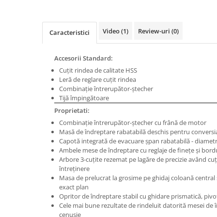
Masini de gaurit cu coloana si cap
de actionare
Masini de gaurit cu coloana si
Video
(1)
Review-uri
(0)
Caracteristici
curea de distributie
Masini de gaurit cu masa
Accesorii Standard:
Masini de gaurit cu stand si
Cuţit rindea de calitate HSS
coloana
Leră de reglare cuţit rindea
Masini de gaurit radiale
Combinaţie întrerupător-ştecher
Masini de gaurit si frezat
Tijă împingătoare
Proprietati:
Masini de gaurit cu freza
Combinaţie întrerupător-ştecher cu frână de motor
Masini de frezat universale
Masă de îndreptare rabatabilă deschis pentru conversia 
Centre de prelucrare verticale CNC
Capotă integrată de evacuare şpan rabatabilă - diame
Masini de frezat cu batiu
Ambele mese de îndreptare cu reglaje de fineţe şi bord
Arbore 3-cuţite rezemat pe lagăre de precizie având cuţ
Masini de frezat multifunctionale
întreţinere
Masini de frezat universale SERVO
Masa de prelucrat la grosime pe ghidaj coloană central 
exact plan
Masini de frezat verticale
Opritor de îndreptare stabil cu ghidare prismatică, pivot
Masini de slefuit metal
Cele mai bune rezultate de rindeluit datorită mesei de 
cenuşie
Masini de ascutit burghie