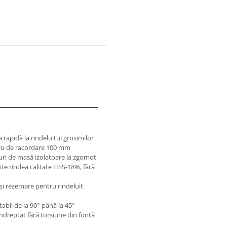
rapidă la rindeluitul grosimilor
tru de racordare 100 mm
uri de masă izolatoare la zgomot
ite rindea calitate HSS-18%, fără
şi rezemare pentru rindeluit
abil de la 90° până la 45°
îndreptat fără torsiune din fontă