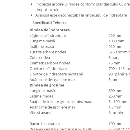
Protecţia arborelui rindea conform standardului CE ofer
Masini de lustruit
timpul lucrului
Masini de polizat bavuri cu perii
Avansul este deconectabil la rindeluitul de îndreptare
Masini de rectificat plan
Specificatii Tehnice:
Masini de rectificat plan
Rindea de îndreptare
Lăţime de îndreptare
250 mm
Masini de rectificat rotund
Lungime masă
1080 mm
Masini de satinat
Înălţime masă
920 mm
Masini de slefuit combinate
Turaţie arbore rindea
3750 rot/mi
Cuţit rindea
3 buc.
Masini de slefuit cu banda
Diametru arbore rindea
75 mm
Masini de slefuit cu disc
Opritor de îndreptare
700 x 145 
Opritor de îndreptare pivotabil
90° până la 
Masini de slefuit cu mediu umed si
Adâncime de aşchiere max.
5 mm
uscat
Rindea de grosime
Masini de slefuit cutite de gravat
Lungime masă
600 mm
Masini de tesit
Lăţime rindea
250 mm
Spaţiu de trecere grosime, min/max.
5 - 190 mm
Masini pentru slefuit tevi
Adâncime de aşchiere max.
1,8 mm
Masini universale de ascutit
Viteză avans
8 m/min
Polizoare de banc
Racord aspirare ø
100 mm
Masini de filetat
Puterea cedată a motorului S
100%
2,0 kW (2,7 