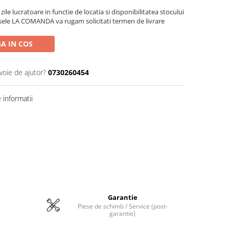
zile lucratoare in functie de locatia si disponibilitatea stocului
sele LA COMANDA va rugam solicitati termen de livrare
A IN COS
voie de ajutor?
0730260454
informatii
Garantie
Piese de schimb / Service (post-
garantie)