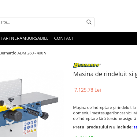
NTARI NERAMBURSABILE
CONTACT
e Bernardo ADM 260 - 400 V
Masina de rindeluit s
7.125,78 Lei
Maşina de îndreptare şi rindeluit l
domeniul meşteşugarilor casnici. M
de îndreptare fără torsiune asigură 
Prețul produsului NU include:
t
IN STOC