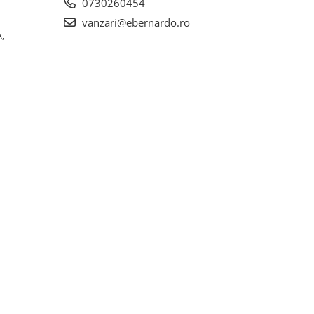
0730260454
vanzari@ebernardo.ro
,