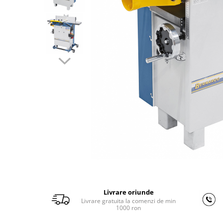
Ferastraie verticale
Strunguri pentru metal
Strunguri CNC
Strunguri cu cutie de viteze
Strunguri cu surub de ghidare
Strunguri de precizie
Strunguri metal cu freza
Strunguri universale
Strunguri universale cu afisaj
digital
Strunguri universale cu viteza
variabila
Masini de gaurit
Masini de gaurit - Vario - cu masa
si coloana
Livrare oriunde
Masini de gaurit cu angrenaj, masa
Livrare gratuita la comenzi de min
si coloana
1000 ron
Masini de gaurit cu coloana