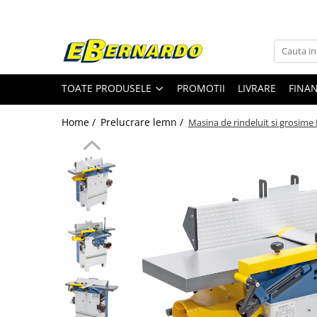
Toate Produsele
Prelucrare metal
TOATE PRODUSELE
PROMOTII
LIVRARE
FINA
Fierastraie pentru metal
Ferastraie mobile pentru metal
Home /
Prelucrare lemn /
Masina de rindeluit si grosim
Fierastraie prelucrare metal
Ferastraie orizontale pentru metal
Ferastraie circulare pentru metal
Dispozitive de sudare pentru panze
panglica
Ferastraie automate cu banda si
doua coloane
Ferastraie metal cu banda si taiere
dubla semiautomate
Ferastraie prelucrare metal cu
banda si taiere dubla