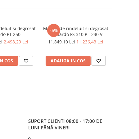
eluit si degrosat
Masina de rindeluit si degrosat
Masina co
-5%
do PT 250
Bernardo FS 310 P - 230 V
Bernardo
ei
2.498,29 Lei
11.849,10 Lei
11.236,43 Lei
29
N COS
ADAUGA IN COS
ADAUG
SUPORT CLIENTI
08:00 - 17:00 DE
LUNI PÂNĂ VINERI