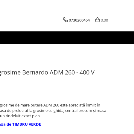
0730260454
0,00
i grosime Bernardo ADM 260 - 400 V
a grosime de mare putere ADM 260 este apreciată înmiit în
asa de prelucrat la grosime cu ghidaj central precum şi masa
un rindeluit exact plan.
axa de TIMBRU VERDE