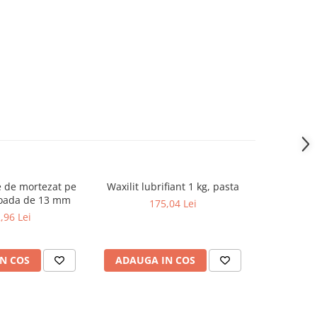
e de mortezat pe
Waxilit lubrifiant 1 kg, pasta
Tubulat
coada de 13 mm
poliuret
175,04 Lei
insertie m
,96 Lei
N COS
ADAUGA IN COS
ADAUG