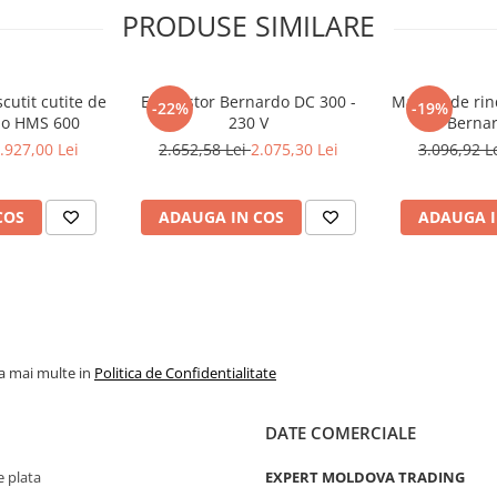
PRODUSE SIMILARE
cutit cutite de
Exhaustor Bernardo DC 300 -
Masina de rind
-22%
-19%
do HMS 600
230 V
Bernar
.927,00 Lei
2.652,58 Lei
2.075,30 Lei
3.096,92 L
COS
ADAUGA IN COS
ADAUGA I
la mai multe in
Politica de Confidentialitate
DATE COMERCIALE
 plata
EXPERT MOLDOVA TRADING