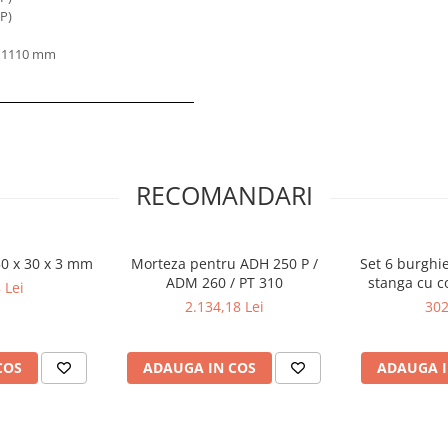
CP)
x 1110 mm
RECOMANDARI
50 x 30 x 3 mm
Morteza pentru ADH 250 P /
Set 6 burghi
ADM 260 / PT 310
stanga cu 
 Lei
2.134,18 Lei
302
COS
ADAUGA IN COS
ADAUGA I