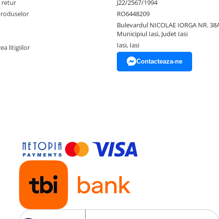
 retur
J22/2567/1994
produselor
RO6448209
Bulevardul NICOLAE IORGA NR. 38A
Municipiul Iasi, Judet Iasi
Iasi, Iasi
a litigiilor
Contacteaza-ne