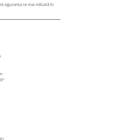
ă siguranţa ce mai ridicată în
n
mm
45°
CP)