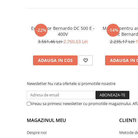
Mandrină cu 4 fălci din fontă
Mandrină cu 4 fălci din otel
Seturi de unelte pentru strungarie
Exhaustor Bernardo DC 500 E -
Masina pentru as
Standuri pentru strunguri
-22%
-14%
400V
abric Bernar
Instrumente de prindere
3.561,46 Lei
2.760,63 Lei
2.235,17 Lei
1
Dispozitive de prindere pentru
unelte
ADAUGA IN COS
ADAUGA IN 
Elemente de prindere mecanică
Fălci pentru PHV / VHV
Menghine
Newsletter
Nu rata ofertele si promotiile noastre
Mese rotative / mese inclinabile /
Etape XY
Papusa mobila / con de centrare
Vreau sa primesc newsletter cu promotiile magazinului. Af
Instrumente de masurare
Afisaj digital
MAGAZINUL MEU
CLIENTI
Bloc ecartament, masurare și
testare
Despre noi
Metode de