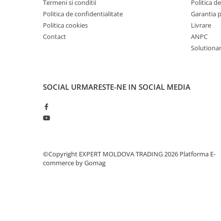
Dispozitiv de testare
Termeni si conditii
Politica de
Politica de confidentialitate
Garantia 
Indicatoare înălțime
Politica cookies
Livrare
Indicator cadran / Baze magnetice
Contact
ANPC
Masurare
Solutionare
Micrometru
Micrometru de adancime
Micrometru de interior
SOCIAL
URMARESTE-NE IN SOCIAL MEDIA
Nivele
Palpatoare margine
Placi de granit de suprafață
Prisma
Raportor
©Copyright EXPERT MOLDOVA TRADING 2026
Platforma E-
Set unelte de masurare
commerce by Gomag
Instrumente de decupare
metalelor
Instrumente de frezat
Instrumente de găurit
Tarozi si filiere