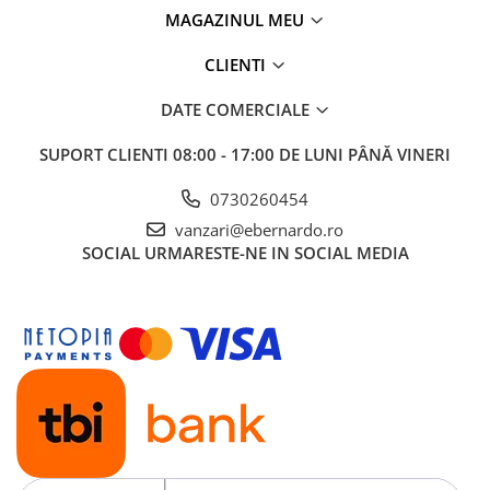
Accesorii, mese si prelungiri metal
MAGAZINUL MEU
Benzi textile de șlefuit pentru
CLIENTI
prelucrarea metalelor
Instrumente de tăiere diferite
DATE COMERCIALE
Lame de ferastrau cu varf din
SUPORT CLIENTI
08:00 - 17:00 DE LUNI PÂNĂ VINERI
carbura
Lame de ferăstrău cu acoperire
0730260454
TiN
vanzari@ebernardo.ro
Panze de taiere cu banda verticala
SOCIAL
URMARESTE-NE IN SOCIAL MEDIA
Panze de taiere metal pentru
ferastraie
Roti de lustruit
Standuri pentru ferăstraie cu
bandă
Standuri pentru mașini de găurit și
frezat
Standuri pentru mașini de șlefuit