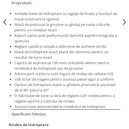
Proprietati:
Masini pneumatice de filetat
Masini electrice de filetat
Ambele mese de îndreptare cu reglaje de fineţe şi borduri de
masă izolatoare la zgomot
Exhaustor pentru aschii metal
Masă de prelucrat la grosime cu ghidaj pe toate colțurile
Masini de gaurit cu talpa
pentru un rindeluit exact
magnetica
Raport optim preţ-performanţă datorită aspirării integrate a
şpanului
Instalatii de spalare a pieselor
Reglare rapidă şi simplă a adâncime de aşchiere dorite
Accesorii prelucrare metal
Masă de îndreptate exact plană din aluminiu pentru un
rezultat de lucru exact
Universale de strung si accesorii
Capotă de aspirare (ø 100 mm) utilizabilă aleator pentru
pentru strunguri
rindeluitul de îndreptare sau de grosime
Arbore port cuţite cu cuţit îngust de rindea de calitate HSS
Falci pentru 3 bacuri PS3/ PO3
Valţ striat de tragere pentru avansul piesei sigur şi uniform
Falci pentru 4 bacuri PS4/ PO4
Opritor de îndreptare stabil cu ghidare prismatică, pivotabil
Flanșă
de la 90° până la 45°
În fabricaţie de serie cu leră de reglare cuţit rindea pentru o
Fălcile pentru 3-bacuri DK11
reglare optimă a cuţitului de rindea
Fălcile pentru 4-bacuri DK12
Avansul este deconectabil la rindeluitul de îndreptare
Mandrine independente
Specificatii Tehnice:
Mandrină cu 3 fălci din fontă
Rindea de îndreptare
Mandrină cu 3 fălci din otel