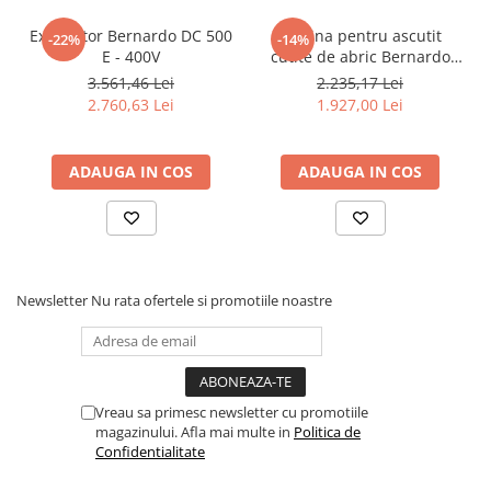
Accesorii utilaje
Exhaustor Bernardo DC 500
Masina pentru ascutit
-22%
-14%
E - 400V
cutite de abric Bernardo
Accesorii masini de gaurit si frezat
HMS 600
3.561,46 Lei
2.235,17 Lei
Accesorii pentru ferastraie
2.760,63 Lei
1.927,00 Lei
mecanice cu banda si disc
Accesorii pentru masini de ascutit
Accesorii pentru masini de gaurit
ADAUGA IN COS
ADAUGA IN COS
Accesorii pentru masini de slefuit
Accesorii pentru masini de taiat
filete
Accesorii pentru mașini de găurit
magnetice
Newsletter
Nu rata ofertele si promotiile noastre
Accesorii pentru strunguri
Accesorii polizor umed și uscat
Accesorii generale
Vreau sa primesc newsletter cu promotiile
Accesorii masini de slefuit cutite
magazinului. Afla mai multe in
Politica de
de gravat
Confidentialitate
Accesorii pentru mașini de șlefuit