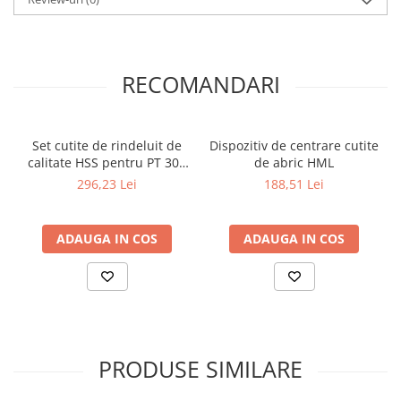
Dispozitiv de testare
Indicatoare înălțime
Indicator cadran / Baze magnetice
Masurare
RECOMANDARI
Micrometru
Micrometru de adancime
Micrometru de interior
Set cutite de rindeluit de
Dispozitiv de centrare cutite
calitate HSS pentru PT 305
de abric HML
Nivele
D (2 bucati)
296,23 Lei
188,51 Lei
Palpatoare margine
Placi de granit de suprafață
Prisma
ADAUGA IN COS
ADAUGA IN COS
Raportor
Set unelte de masurare
Instrumente de decupare
metalelor
Instrumente de frezat
PRODUSE SIMILARE
Instrumente de găurit
Tarozi si filiere