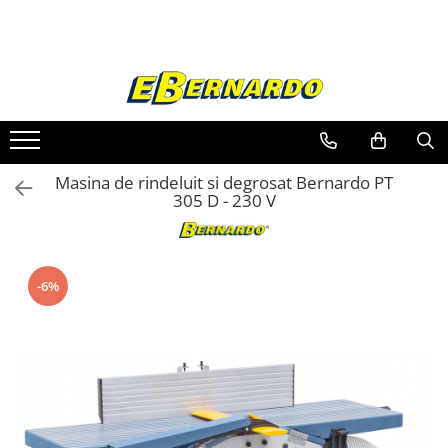
Toate Produsele
Prelucrare metal
Fierastraie pentru metal
Ferastraie mobile pentru metal
Masina de rindeluit si degrosat Bernardo PT
Fierastraie prelucrare metal
305 D - 230 V
Ferastraie orizontale pentru metal
Ferastraie circulare pentru metal
Dispozitive de sudare pentru panze
-6%
panglica
Ferastraie automate cu banda si
doua coloane
Ferastraie metal cu banda si taiere
dubla semiautomate
Ferastraie prelucrare metal cu
banda si taiere dubla