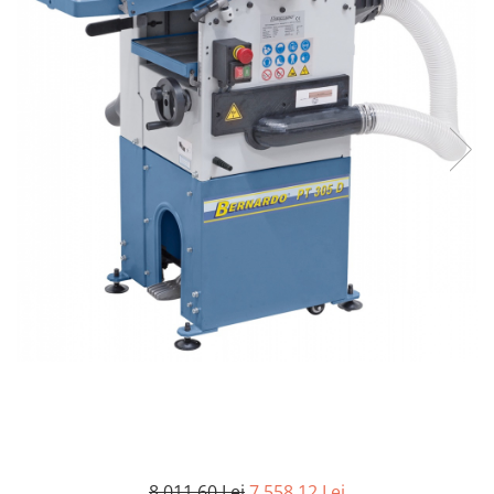
Ferastraie verticale
Strunguri pentru metal
Strunguri CNC
Strunguri cu cutie de viteze
Strunguri cu surub de ghidare
Strunguri de precizie
Strunguri metal cu freza
Strunguri universale
Strunguri universale cu afisaj
digital
Strunguri universale cu viteza
variabila
Masini de gaurit
Masini de gaurit - Vario - cu masa
si coloana
Masini de gaurit cu angrenaj, masa
si coloana
Masini de gaurit cu coloana
8.011,60 Lei
7.558,12 Lei