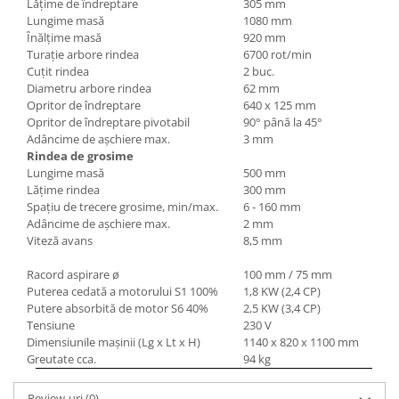
Lăţime de îndreptare
305 mm
Mandrină cu 4 fălci din fontă
Lungime masă
1080 mm
Înălţime masă
920 mm
Mandrină cu 4 fălci din otel
Turaţie arbore rindea
6700 rot/min
Seturi de unelte pentru strungarie
Cuţit rindea
2 buc.
Standuri pentru strunguri
Diametru arbore rindea
62 mm
Opritor de îndreptare
640 x 125 mm
Instrumente de prindere
Opritor de îndreptare pivotabil
90° până la 45°
Dispozitive de prindere pentru
Adâncime de aşchiere max.
3 mm
unelte
Rindea de grosime
Lungime masă
500 mm
Elemente de prindere mecanică
Lăţime rindea
300 mm
Fălci pentru PHV / VHV
Spaţiu de trecere grosime, min/max.
6 - 160 mm
Menghine
Adâncime de aşchiere max.
2 mm
Viteză avans
8,5 mm
Mese rotative / mese inclinabile /
Etape XY
Racord aspirare ø
100 mm / 75 mm
Papusa mobila / con de centrare
Puterea cedată a motorului S
1
100%
1,8 KW (2,4 CP)
Putere absorbită de motor S
6
40%
2,5 KW (3,4 CP)
Instrumente de masurare
Tensiune
230 V
Afisaj digital
Dimensiunile maşinii (Lg x Lt x H)
1140 x 820 x 1100 mm
Greutate cca.
94 kg
Bloc ecartament, masurare și
testare
Review-uri
(0)