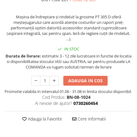
Masini de gaurit cu coloana si cap
de actionare
Maşina de îndreptare şi rindeluit la grosime PT 305 D oferă
Masini de gaurit cu coloana si
meşteşugarului care acordă atenţie costurilor un raport preţ-
curea de distributie
performanţă optim datorită accesoriilor standard cuprinzătoare
Masini de gaurit cu masa
(aspirare integrată, sac pentru şpan, leră de reglare cuţit de rindeluit,
…).
Masini de gaurit cu stand si
coloana
IN STOC
Masini de gaurit radiale
Durata de livrare:
estimativ 3 - 12 zile lucratoare in functie de locatia
Masini de gaurit si frezat
si disponibilitatea stocului IASI sau AUSTRIA, iar pentru produsele LA
COMANDA va rugam solicitati termen de livrare
Masini de gaurit cu freza
Masini de frezat universale
ADAUGA IN COS
Centre de prelucrare verticale CNC
Promotie valabila in intervalul 01.06 - 31.08 in limita stocului disponibil.
Masini de frezat cu batiu
Cod Produs:
BN-08-1024
Masini de frezat multifunctionale
Ai nevoie de ajutor?
0730260454
Masini de frezat universale SERVO
Masini de frezat verticale
Adauga la Favorite
Cere informatii
Masini de slefuit metal
Masini de ascutit burghie