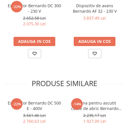
Exhaustor Bernardo DC 300
Dispozitiv de avans
-22%
- 230 V
Bernardo AF 32 - 230 V
2.652,58 Lei
3.837,49 Lei
2.075,30 Lei
ADAUGA IN COS
ADAUGA IN COS
PRODUSE SIMILARE
Exhaustor Bernardo DC 500
Masina pentru ascutit
-22%
-14%
E - 400V
cutite de abric Bernardo
HMS 600
3.561,46 Lei
2.235,17 Lei
2.760,63 Lei
1.927,00 Lei