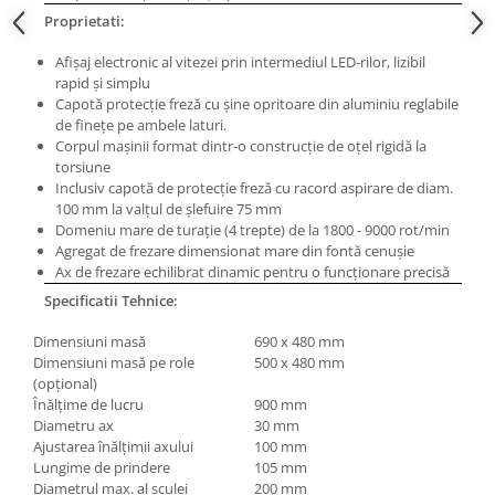
Masini electrice de filetat
Lame de ferastrau cu varf din
Proprietati:
Exhaustor pentru aschii metal
carbura
Afişaj electronic al vitezei prin intermediul LED-rilor, lizibil
Masini de gaurit cu talpa
Lame de ferăstrău cu acoperire
rapid şi simplu
magnetica
TiN
Capotă protecţie freză cu şine opritoare din aluminiu reglabile
Instalatii de spalare a pieselor
de fineţe pe ambele laturi.
Panze de taiere cu banda verticala
Corpul maşinii format dintr-o construcţie de oţel rigidă la
Panze de taiere metal pentru
torsiune
ferastraie
Inclusiv capotă de protecţie freză cu racord aspirare de diam.
100 mm la valţul de şlefuire 75 mm
Roti de lustruit
Domeniu mare de turaţie (4 trepte) de la 1800 - 9000 rot/min
Agregat de frezare dimensionat mare din fontă cenuşie
Standuri pentru ferăstraie cu
Ax de frezare echilibrat dinamic pentru o funcţionare precisă
bandă
Specificatii Tehnice:
Standuri pentru mașini de găurit și
frezat
Dimensiuni masă
690 x 480 mm
Dimensiuni masă pe role
500 x 480 mm
Standuri pentru mașini de șlefuit
(opţional)
Standuri pentru strunguri metal
Înălţime de lucru
900 mm
Diametru ax
30 mm
Unelte striere
Ajustarea înălţimii axului
100 mm
Lungime de prindere
105 mm
Diametrul max. al sculei
200 mm