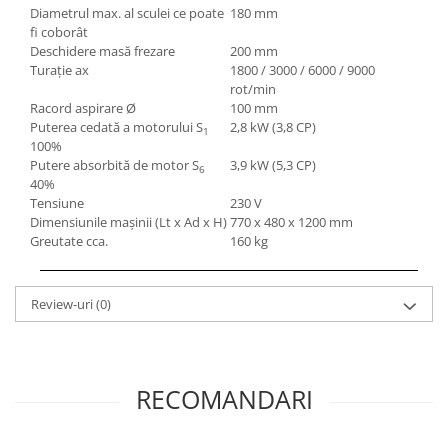
Diametrul max. al sculei ce poate
180 mm
fi coborât
Deschidere masă frezare
200 mm
Turaţie ax
1800 / 3000 / 6000 / 9000
rot/min
Racord aspirare Ø
100 mm
Puterea cedată a motorului S
2,8 kW (3,8 CP)
1
100%
Putere absorbită de motor S
3,9 kW (5,3 CP)
6
40%
Tensiune
230 V
Dimensiunile maşinii (Lt x Ad x H)
770 x 480 x 1200 mm
Greutate cca.
160 kg
Review-uri
(0)
RECOMANDARI