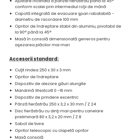
Ajustare înclinată a pânzei fierăstrău până la 45°
conform scalei prin intermediul roţii de mână
Capotă integrată de evacuare şpan rabatabilă -
diametru de racordare 100 mm
Opritor de îndreptare stabil din aluminiu, pivotabil de
la 90° până la 45°
Masă în consolă dimensionată generos pentru
aşezarea plăcilor mai mari
Accesorii standard
:
Cuţit rindea 250 x 30 x 3 mm
Opritor de îndreptare
Dispozitiv de alezare găuri alungite
Mandrină Westcott 0 -16 mm
Dispozitiv de prindere excentric
Pânză fierăstrău 250 x 3,2 x 30 mm / Z 24
Disc fierăstrău cu dinţi mari pentru canelare
preliminară 80 x 3,2 x 20 mm / Z 8
Sabot de tivire
Opritor telescopic cu clapetă opritor
Masă consolă