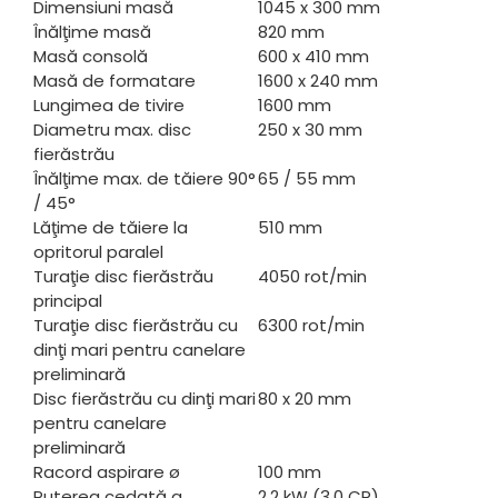
Dimensiuni masă
1045 x 300 mm
Înălţime masă
820 mm
Masă consolă
600 x 410 mm
Masă de formatare
1600 x 240 mm
Lungimea de tivire
1600 mm
Diametru max. disc
250 x 30 mm
fierăstrău
Înălţime max. de tăiere 90°
65 / 55 mm
/ 45°
Lăţime de tăiere la
510 mm
opritorul paralel
Turaţie disc fierăstrău
4050 rot/min
principal
Turaţie disc fierăstrău cu
6300 rot/min
dinţi mari pentru canelare
preliminară
Disc fierăstrău cu dinţi mari
80 x 20 mm
pentru canelare
preliminară
Racord aspirare ø
100 mm
Puterea cedată a
2,2 kW (3,0 CP)