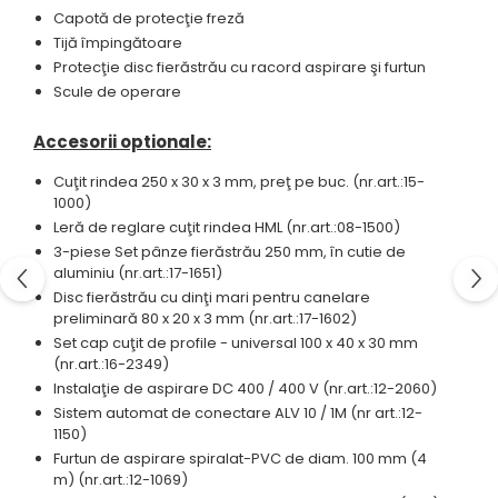
Capotă de protecţie freză
Tijă împingătoare
Protecţie disc fierăstrău cu racord aspirare şi furtun
Scule de operare
Accesorii optionale:
Cuţit rindea 250 x 30 x 3 mm, preţ pe buc. (nr.art.:15-
1000)
Leră de reglare cuţit rindea HML (nr.art.:08-1500)
3-piese Set pânze fierăstrău 250 mm, în cutie de
aluminiu (nr.art.:17-1651)
Disc fierăstrău cu dinţi mari pentru canelare
preliminară 80 x 20 x 3 mm (nr.art.:17-1602)
Set cap cuţit de profile - universal 100 x 40 x 30 mm
(nr.art.:16-2349)
Instalaţie de aspirare DC 400 / 400 V (nr.art.:12-2060)
Sistem automat de conectare ALV 10 / 1M (nr art.:12-
1150)
Furtun de aspirare spiralat-PVC de diam. 100 mm (4
m) (nr.art.:12-1069)