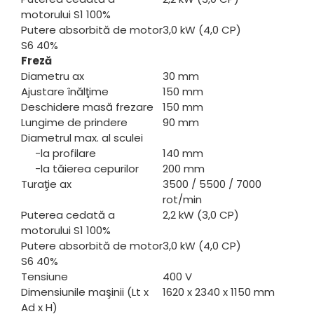
motorului S1 100%
Putere absorbită de motor
3,0 kW (4,0 CP)
S6 40%
Freză
Diametru ax
30 mm
Ajustare înălţime
150 mm
Deschidere masă frezare
150 mm
Lungime de prindere
90 mm
Diametrul max. al sculei
-la profilare
140 mm
-la tăierea cepurilor
200 mm
Turaţie ax
3500 / 5500 / 7000
rot/min
Puterea cedată a
2,2 kW (3,0 CP)
motorului S1 100%
Putere absorbită de motor
3,0 kW (4,0 CP)
S6 40%
Tensiune
400 V
Dimensiunile maşinii (Lt x
1620 x 2340 x 1150 mm
Ad x H)