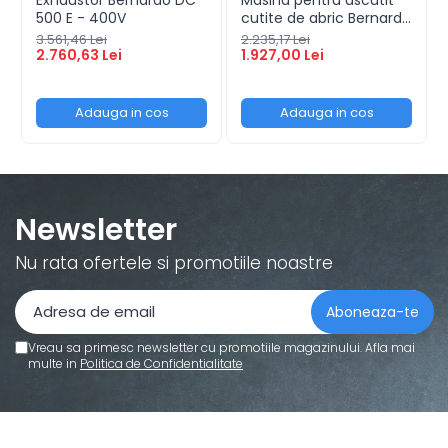
500 E - 400V
cutite de abric Bernardo
HMS 600
3.561,46 Lei
2.235,17 Lei
2.760,63 Lei
1.927,00 Lei
Adauga in cos
Adauga in cos
Newsletter
Nu rata ofertele si promotiile noastre
Vreau sa primesc newsletter cu promotiile magazinului. Afla mai
multe in
Politica de Confidentialitate