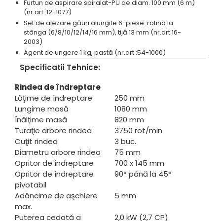
Furtun de aspirare spiralat-PU de diam. 100 mm (6 m)
(nr.art.:12-1077)
Set de alezare găuri alungite 6-piese. rotind la
stânga (6/8/10/12/14/16 mm), tijă 13 mm (nr.art:16-
2003)
Agent de ungere 1 kg, pastă (nr.art.:54-1000)
Specificatii Tehnice:
Rindea de îndreptare
Lăţime de îndreptare
250 mm
Lungime masă
1080 mm
Înălţime masă
820 mm
Turaţie arbore rindea
3750 rot/min
Cuţit rindea
3 buc.
Diametru arbore rindea
75 mm
Opritor de îndreptare
700 x 145 mm
Opritor de îndreptare
90° până la 45°
pivotabil
Adâncime de aşchiere
5 mm
max.
Puterea cedată a
2,0 kW (2,7 CP)