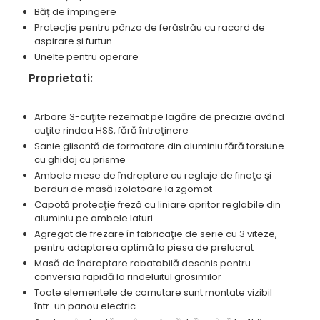
Băț de împingere
Standuri pentru strunguri metal
Protecție pentru pânza de ferăstrău cu racord de
Unelte striere
aspirare și furtun
Unelte pentru operare
Proprietati:
Arbore 3-cuţite rezemat pe lagăre de precizie având
cuţite rindea HSS, fără întreţinere
Sanie glisantă de formatare din aluminiu fără torsiune
cu ghidaj cu prisme
Ambele mese de îndreptare cu reglaje de fineţe şi
borduri de masă izolatoare la zgomot
Capotă protecţie freză cu liniare opritor reglabile din
aluminiu pe ambele laturi
Agregat de frezare în fabricaţie de serie cu 3 viteze,
pentru adaptarea optimă la piesa de prelucrat
Masă de îndreptare rabatabilă deschis pentru
conversia rapidă la rindeluitul grosimilor
Toate elementele de comutare sunt montate vizibil
într-un panou electric