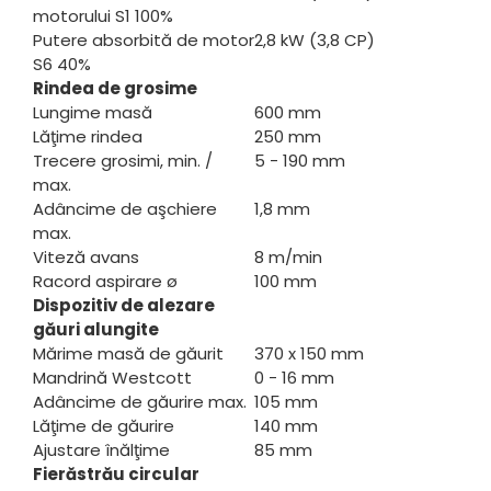
motorului S1 100%
Putere absorbită de motor
2,8 kW (3,8 CP)
S6 40%
Rindea de grosime
Lungime masă
600 mm
Lăţime rindea
250 mm
Trecere grosimi, min. /
5 - 190 mm
max.
Adâncime de aşchiere
1,8 mm
max.
Viteză avans
8 m/min
Racord aspirare ø
100 mm
Dispozitiv de alezare
găuri alungite
Mărime masă de găurit
370 x 150 mm
Mandrină Westcott
0 - 16 mm
Adâncime de găurire max.
105 mm
Lăţime de găurire
140 mm
Ajustare înălţime
85 mm
Fierăstrău circular