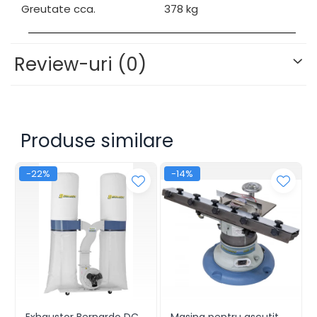
Greutate cca.
378 kg
Review-uri
(0)
Produse similare
-22%
-14%
Exhaustor Bernardo DC
Masina pentru ascutit