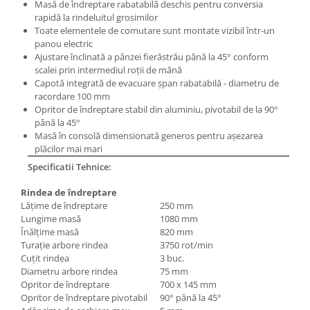
Masă de îndreptare rabatabilă deschis pentru conversia
Mandrină cu 4 fălci din fontă
rapidă la rindeluitul grosimilor
Mandrină cu 4 fălci din otel
Toate elementele de comutare sunt montate vizibil într-un
panou electric
Seturi de unelte pentru strungarie
Ajustare înclinată a pânzei fierăstrău până la 45° conform
Standuri pentru strunguri
scalei prin intermediul roţii de mână
Capotă integrată de evacuare şpan rabatabilă - diametru de
Instrumente de prindere
racordare 100 mm
Dispozitive de prindere pentru
Opritor de îndreptare stabil din aluminiu, pivotabil de la 90°
unelte
până la 45°
Masă în consolă dimensionată generos pentru aşezarea
Elemente de prindere mecanică
plăcilor mai mari
Fălci pentru PHV / VHV
Specificatii Tehnice:
Menghine
Mese rotative / mese inclinabile /
Rindea de îndreptare
Etape XY
Lăţime de îndreptare
250 mm
Lungime masă
1080 mm
Papusa mobila / con de centrare
Înălţime masă
820 mm
Instrumente de masurare
Turaţie arbore rindea
3750 rot/min
Cuţit rindea
3 buc.
Afisaj digital
Diametru arbore rindea
75 mm
Bloc ecartament, masurare și
Opritor de îndreptare
700 x 145 mm
testare
Opritor de îndreptare pivotabil
90° până la 45°