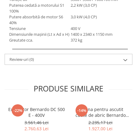
Accesorii, mese si prelungiri metal
Puterea cedată a motorului S1
2,2 kW (3,0 CP)
100%
Benzi textile de șlefuit pentru
Putere absorbită de motor S6
3,0 kW (4,0 CP)
prelucrarea metalelor
40%
Tensiune
400 V
Instrumente de tăiere diferite
Dimensiunile maşinii (Lt x Ad x H)
1400 x 2340 x 1150 mm
Lame de ferastrau cu varf din
Greutate cca.
372 kg
carbura
Lame de ferăstrău cu acoperire
Review-uri
(0)
TiN
Panze de taiere cu banda verticala
Panze de taiere metal pentru
ferastraie
PRODUSE SIMILARE
Roti de lustruit
Standuri pentru ferăstraie cu
Exhaustor Bernardo DC 500
Masina pentru ascutit
bandă
-22%
-14%
E - 400V
cutite de abric Bernardo
Standuri pentru mașini de găurit și
HMS 600
3.561,46 Lei
2.235,17 Lei
frezat
2.760,63 Lei
1.927,00 Lei
Standuri pentru mașini de șlefuit