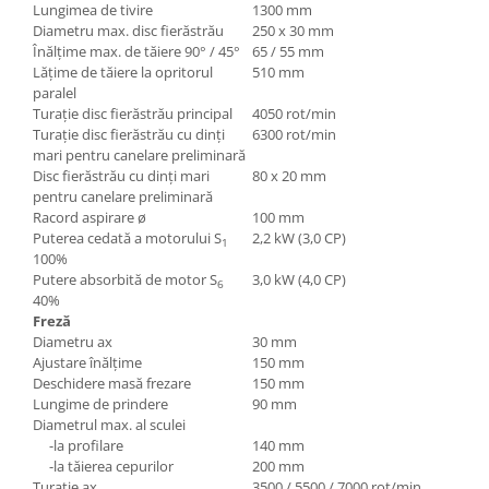
Lungimea de tivire
1300 mm
Accesorii utilaje
Diametru max. disc fierăstrău
250 x 30 mm
Înălţime max. de tăiere 90° / 45°
65 / 55 mm
Accesorii masini de gaurit si frezat
Lăţime de tăiere la opritorul
510 mm
Accesorii pentru ferastraie
paralel
mecanice cu banda si disc
Turaţie disc fierăstrău principal
4050 rot/min
Turaţie disc fierăstrău cu dinţi
6300 rot/min
Accesorii pentru masini de ascutit
mari pentru canelare preliminară
Accesorii pentru masini de gaurit
Disc fierăstrău cu dinţi mari
80 x 20 mm
Accesorii pentru masini de slefuit
pentru canelare preliminară
Racord aspirare ø
100 mm
Accesorii pentru masini de taiat
Puterea cedată a motorului S
2,2 kW (3,0 CP)
filete
1
100%
Accesorii pentru mașini de găurit
Putere absorbită de motor S
3,0 kW (4,0 CP)
6
magnetice
40%
Freză
Accesorii pentru strunguri
Diametru ax
30 mm
Accesorii polizor umed și uscat
Ajustare înălţime
150 mm
Accesorii generale
Deschidere masă frezare
150 mm
Lungime de prindere
90 mm
Accesorii masini de slefuit cutite
Diametrul max. al sculei
de gravat
-la profilare
140 mm
-la tăierea cepurilor
200 mm
Accesorii pentru mașini de șlefuit
Turaţie ax
3500 / 5500 / 7000 rot/min