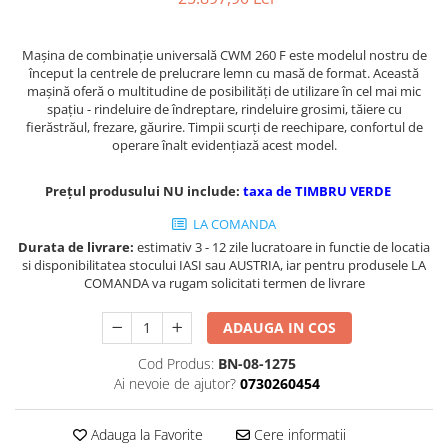
Masini de gaurit cu coloana si cap
de actionare
Maşina de combinaţie universală CWM 260 F este modelul nostru de
Masini de gaurit cu coloana si
început la centrele de prelucrare lemn cu masă de format. Această
curea de distributie
maşină oferă o multitudine de posibilităţi de utilizare în cel mai mic
Masini de gaurit cu masa
spaţiu - rindeluire de îndreptare, rindeluire grosimi, tăiere cu
fierăstrăul, frezare, găurire. Timpii scurţi de reechipare, confortul de
Masini de gaurit cu stand si
operare înalt evidenţiază acest model.
coloana
Masini de gaurit radiale
Prețul produsului NU include:
taxa de TIMBRU VERDE
Masini de gaurit si frezat
LA COMANDA
Masini de gaurit cu freza
Durata de livrare:
estimativ 3 - 12 zile lucratoare in functie de locatia
Masini de frezat universale
si disponibilitatea stocului IASI sau AUSTRIA, iar pentru produsele LA
Centre de prelucrare verticale CNC
COMANDA va rugam solicitati termen de livrare
Masini de frezat cu batiu
ADAUGA IN COS
Masini de frezat multifunctionale
Masini de frezat universale SERVO
Cod Produs:
BN-08-1275
Ai nevoie de ajutor?
0730260454
Masini de frezat verticale
Masini de slefuit metal
Adauga la Favorite
Cere informatii
Masini de ascutit burghie