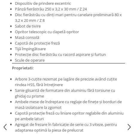
Dispozitiv de prindere excentric
Masini pneumatice de filetat
Pânză fierăstrău 250 x 3,2 x 30 mm / Z 24
Masini electrice de filetat
Disc fierăstrău cu dinţi mari pentru canelare preliminară 80 x
Exhaustor pentru aschii metal
3,2 x 20 mm / Z 8
Sabot de tivire
Masini de gaurit cu talpa
Opritor telescopic cu clapetă opritor
magnetica
Masă consolă
Capotă de protecţie freză
Instalatii de spalare a pieselor
Tijă împingătoare
Accesorii prelucrare metal
Protecţie disc fierăstrău cu racord aspirare şi furtun
Scule de operare
Universale de strung si accesorii
pentru strunguri
Proprietati:
Falci pentru 3 bacuri PS3/ PO3
Arbore 3-cuţite rezemat pe lagăre de precizie având cuţite
Falci pentru 4 bacuri PS4/ PO4
rindea HSS, fără întreţinere
Sanie glisantă de formatare din aluminiu fără torsiune cu
Flanșă
ghidaj cu prisme
Fălcile pentru 3-bacuri DK11
Ambele mese de îndreptare cu reglaje de fineţe şi borduri de
masă izolatoare la zgomot
Fălcile pentru 4-bacuri DK12
Capotă protecţie freză cu liniare opritor reglabile din aluminiu
Mandrine independente
pe ambele laturi
Mandrină cu 3 fălci din fontă
Agregat de frezare în fabricaţie de serie cu 3 viteze, pentru
adaptarea optimă la piesa de prelucrat
Mandrină cu 3 fălci din otel