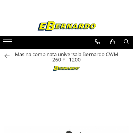
Toate Produsele
Prelucrare metal
Fierastraie pentru metal
Ferastraie mobile pentru metal
Masina combinata universala Bernardo CWM
Fierastraie prelucrare metal
260 F - 1200
Ferastraie orizontale pentru metal
Ferastraie circulare pentru metal
Dispozitive de sudare pentru panze
panglica
Ferastraie automate cu banda si
doua coloane
Ferastraie metal cu banda si taiere
dubla semiautomate
Ferastraie prelucrare metal cu
banda si taiere dubla