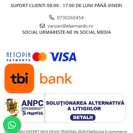
Masini pentru frezat cu masa pe
SUPORT CLIENTI
08:00 - 17:00 DE LUNI PÂNĂ VINERI
role
Masini pentru slefuit lemn
0730260454
Masini de slefuit cu banda si disc
vanzari@ebernardo.ro
SOCIAL
URMARESTE-NE IN SOCIAL MEDIA
Masini de slefuit cu valt
Masini de slefuit lemn cu disc
Masini de slefuit parchet
Masini de slefuit pe cant
Masini pentru slefuit cu ax oscilant
Rindeluire
Masini pentru rindeluire si
degrosare cu arbore elicoidal
Masini pentru degrosare cu arbore
elicoidal
Masini pentru grosime
Masini pentru rindeluire
Masini pentru rindeluire si
degrosare
©Copyright EXPERT MOLDOVA TRADING 2026
Platforma E-commerce