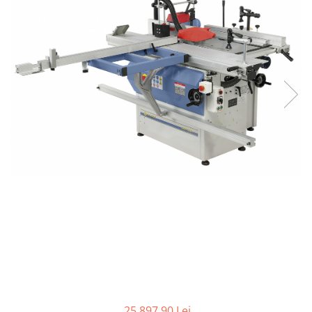
Ferastraie verticale
Strunguri pentru metal
Strunguri CNC
Strunguri cu cutie de viteze
Strunguri cu surub de ghidare
Strunguri de precizie
Strunguri metal cu freza
Strunguri universale
Strunguri universale cu afisaj
digital
Strunguri universale cu viteza
variabila
Masini de gaurit
Masini de gaurit - Vario - cu masa
si coloana
Masini de gaurit cu angrenaj, masa
si coloana
Masini de gaurit cu coloana
25.897,90 Lei