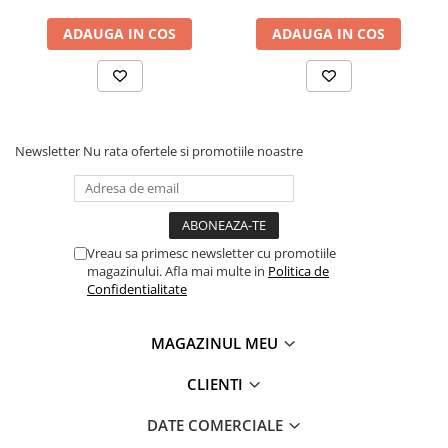
Standuri pentru strunguri metal
ADAUGA IN COS
ADAUGA IN COS
Unelte striere
Prelucrare lemn
Fierastraie circulare
Fierastraie circulare cu masa
Newsletter
Nu rata ofertele si promotiile noastre
Ferastraie circulare de formatizat
Ferastraie gater
Fierastraie circulare de santier
Fierastraie circulare pendulare
Vreau sa primesc newsletter cu promotiile
magazinului. Afla mai multe in
Politica de
Fierastraie panglica
Confidentialitate
Fierastraie traforaj pentru decupat
Masini de frezat lemn (freze)
MAGAZINUL MEU
Masini de frezat cu ax inclinabil
Masini de frezat cu masa
CLIENTI
Masini pentru frezat cu masa de
DATE COMERCIALE
formatizat