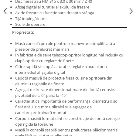
Disc fierăstrău HM 315 x 3,0 x 30 mm / Z 40
Masini electrice de filetat
Lame de ferastrau cu varf din
Afişaj digital al turaţiei al axului de frezare
Exhaustor pentru aschii metal
carbura
Ax de frezare cu funcţionare dreapta-stânga
Tijă împingătoare
Masini de gaurit cu talpa
Lame de ferăstrău cu acoperire
Scule de operare
magnetica
TiN
Proprietati:
Instalatii de spalare a pieselor
Panze de taiere cu banda verticala
Masă consolă pe role pentru o manevrare simplificată a
Panze de taiere metal pentru
pieselor de prelucrat mai mari
ferastraie
În fabricaţie de serie telescop-opritor longitudinal inclusiv cu
Roti de lustruit
clapă opritor cu reglare de fineţe
Citire rapidă şi simplă a turaţiei reglate a axului prin
Standuri pentru ferăstraie cu
intermediul afişajului digital
bandă
Capotă masivă de protecţie freză cu şine opritoare din
aluminiu reglabile de fineţe.
Standuri pentru mașini de găurit și
Agregat de frezare dimensionat mare din fontă cenuşie,
frezat
pivotabil de la 0° până la -45°
Standuri pentru mașini de șlefuit
Caracteristică importantă de performanţă: diametru disc
fierăstrău 315 mm utilizabil şi la agregat de
Standuri pentru strunguri metal
canelare preliminară montat
Corpul maşinii format dintr-o construcţie de fontă cenuşie-
Unelte striere
oţel rigidă la torsiune
Masă în consolă stabilă pentru prelucrarea plăcilor mari şi
grele fără un ajutor suplimentar