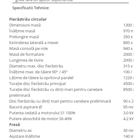
Specificatii Tehnice:
Fierăstrău circular
Dimensiuni masă
1300 x 
Înălţime masă
970 mm
Prelungire masă
350 x 3
Extinderea laterală a mesei
800 x 8
Masă consolă pe role
940 x 5
Masă de formatare
2000 x 
Lungimea de tivire
2000 m
Diametru max. disc fierăstrău
315 x 3
Înălţime max. de tăiere 90° / 45°
100 / 8
Lăţime de tăiere la opritorul paralel
1220 m
Turaţie disc fierăstrău principal
4500 ro
Turaţie disc fierăstrău cu dinţi mari pentru canelare
8500 ro
preliminară
Disc fierăstrău cu dinţi mari pentru canelare preliminară
90 x 20
Racord aspirare Ø
95 mm
Puterea cedată a motorului S1 100%
3,0 kW (
Putere absorbită de motor S6 40%
4,2 kW (
Freză
Diametru ax
30 mm
Ajustare înălţime
140 mm