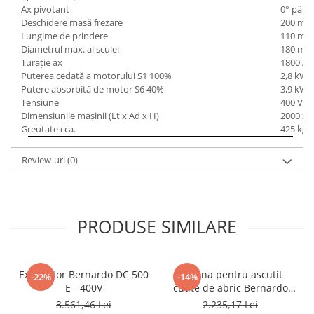
Ax pivotant
0° până 
Deschidere masă frezare
200 mm
Lungime de prindere
110 mm
Diametrul max. al sculei
180 mm
Turaţie ax
1800 / 3
Puterea cedată a motorului S1 100%
2,8 kW (
Putere absorbită de motor S6 40%
3,9 kW (
Tensiune
400 V
Dimensiunile maşinii (Lt x Ad x H)
2000 x 
Greutate cca.
425 kg
Review-uri
(0)
PRODUSE SIMILARE
Exhaustor Bernardo DC 500
Masina pentru ascutit
-22%
-14%
E - 400V
cutite de abric Bernardo
HMS 600
3.561,46 Lei
2.235,17 Lei