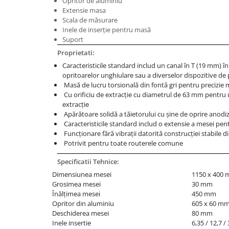
Opritor de aluminiu
Masini de gaurit cu coloana si cap
Extensie masa
de actionare
Scala de măsurare
Masini de gaurit cu coloana si
Inele de inserție pentru masă
curea de distributie
Suport
Masini de gaurit cu masa
Proprietati:
Masini de gaurit cu stand si
Caracteristicile standard includ un canal în T (19 mm) 
opritoarelor unghiulare sau a diverselor dispozitive de 
coloana
Masă de lucru torsională din fontă gri pentru precizie
Masini de gaurit radiale
Cu orificiu de extracție cu diametrul de 63 mm pentru u
Masini de gaurit si frezat
extracție
Apărătoare solidă a tăietorului cu șine de oprire anodi
Masini de gaurit cu freza
Caracteristicile standard includ o extensie a mesei pen
Masini de frezat universale
Funcționare fără vibrații datorită construcției stabile di
Potrivit pentru toate routerele comune
Centre de prelucrare verticale CNC
Masini de frezat cu batiu
Specificatii Tehnice:
Masini de frezat multifunctionale
Dimensiunea mesei
1150 x 400
Grosimea mesei
30 mm
Masini de frezat universale SERVO
Înălțimea mesei
450 mm
Masini de frezat verticale
Opritor din aluminiu
605 x 60 m
Masini de slefuit metal
Deschiderea mesei
80 mm
Inele insertie
6,35 / 12,7 
Masini de ascutit burghie