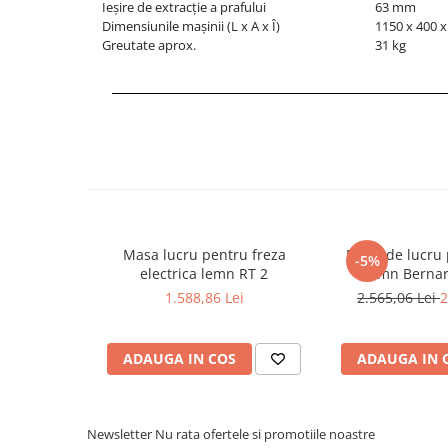
Ieșire de extracție a prafului
63 mm
Masini de lustruit
Dimensiunile mașinii (L x A x Î)
1150 x 400 
Greutate aprox.
31 kg
Masini de polizat bavuri cu perii
Masini de rectificat plan
Masini de rectificat plan
Masini de rectificat rotund
Masini de satinat
Masini de slefuit combinate
Masini de slefuit cu banda
Masini de slefuit cu disc
Masa lucru pentru freza
Masa de lucru 
Masini de slefuit cu mediu umed si
-5%
electrica lemn RT 2
lemn Bernar
uscat
1.588,86 Lei
2.565,06 Lei
2
Masini de slefuit cutite de gravat
Masini de tesit
Masini pentru slefuit tevi
ADAUGA IN COS
ADAUGA IN 
Masini universale de ascutit
Polizoare de banc
Masini de filetat
Newsletter
Nu rata ofertele si promotiile noastre