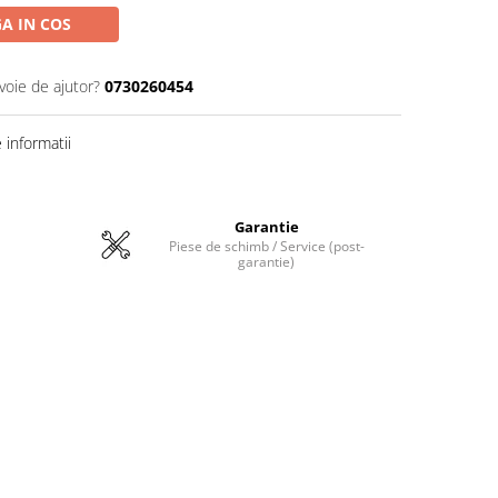
A IN COS
voie de ajutor?
0730260454
informatii
Garantie
Piese de schimb / Service (post-
garantie)