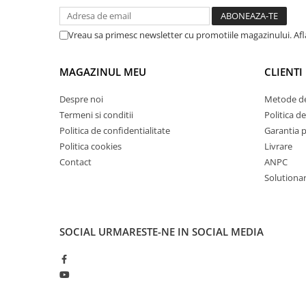
Masini pneumatice de filetat
Masini electrice de filetat
Vreau sa primesc newsletter cu promotiile magazinului. Af
Exhaustor pentru aschii metal
Masini de gaurit cu talpa
MAGAZINUL MEU
CLIENTI
magnetica
Despre noi
Metode de
Instalatii de spalare a pieselor
Termeni si conditii
Politica de
Accesorii prelucrare metal
Politica de confidentialitate
Garantia 
Universale de strung si accesorii
Politica cookies
Livrare
pentru strunguri
Contact
ANPC
Falci pentru 3 bacuri PS3/ PO3
Solutionare
Falci pentru 4 bacuri PS4/ PO4
Flanșă
Fălcile pentru 3-bacuri DK11
SOCIAL
URMARESTE-NE IN SOCIAL MEDIA
Fălcile pentru 4-bacuri DK12
Mandrine independente
Mandrină cu 3 fălci din fontă
Mandrină cu 3 fălci din otel