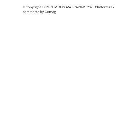
Mandrină cu 4 fălci din fontă
©Copyright EXPERT MOLDOVA TRADING 2026
Platforma E-
Mandrină cu 4 fălci din otel
commerce by Gomag
Seturi de unelte pentru strungarie
Standuri pentru strunguri
Instrumente de prindere
Dispozitive de prindere pentru
unelte
Elemente de prindere mecanică
Fălci pentru PHV / VHV
Menghine
Mese rotative / mese inclinabile /
Etape XY
Papusa mobila / con de centrare
Instrumente de masurare
Afisaj digital
Bloc ecartament, masurare și
testare