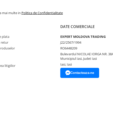
la mai multe in
Politica de Confidentialitate
DATE COMERCIALE
 plata
EXPERT MOLDOVA TRADING
 retur
J22/2567/1994
produselor
RO6448209
Bulevardul NICOLAE IORGA NR. 38A
Municipiul Iasi, Judet Iasi
Iasi, Iasi
a litigiilor
Contacteaza-ne