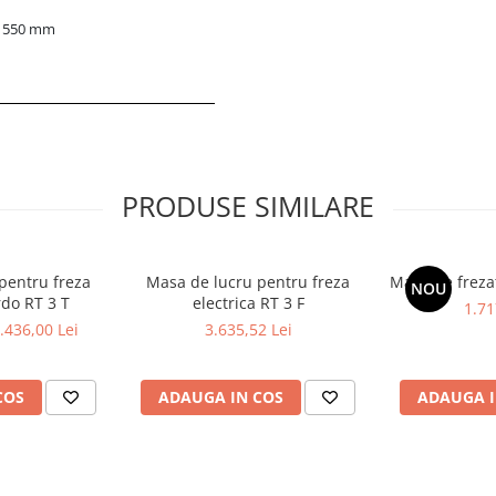
x 550 mm
PRODUSE SIMILARE
pentru freza
Masa de lucru pentru freza
Masa de freza
NOU
do RT 3 T
electrica RT 3 F
1.71
.436,00 Lei
3.635,52 Lei
COS
ADAUGA IN COS
ADAUGA I