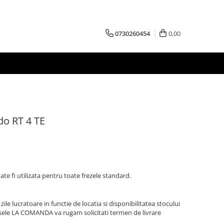
0730260454
0,00
do RT 4 TE
te fi utilizata pentru toate frezele standard.
zile lucratoare in functie de locatia si disponibilitatea stocului
sele LA COMANDA va rugam solicitati termen de livrare