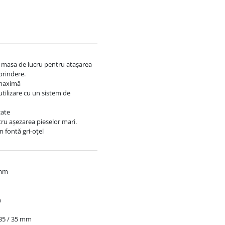
în masa de lucru pentru atașarea
prindere.
 maximă
tilizare cu un sistem de
zate
tru așezarea pieselor mari.
n fontă gri-oțel
 mm
m
/ 35 / 35 mm