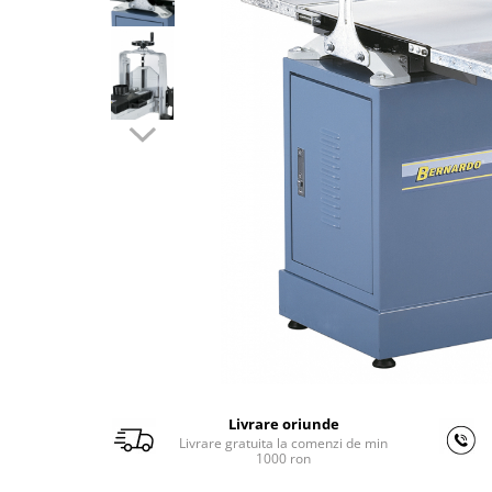
Ferastraie verticale
Strunguri pentru metal
Strunguri CNC
Strunguri cu cutie de viteze
Strunguri cu surub de ghidare
Strunguri de precizie
Strunguri metal cu freza
Strunguri universale
Strunguri universale cu afisaj
digital
Strunguri universale cu viteza
variabila
Masini de gaurit
Masini de gaurit - Vario - cu masa
si coloana
Livrare oriunde
Masini de gaurit cu angrenaj, masa
Livrare gratuita la comenzi de min
si coloana
1000 ron
Masini de gaurit cu coloana