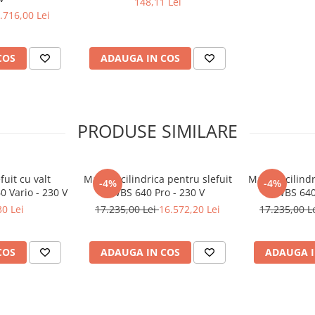
148,11 Lei
.716,00 Lei
COS
ADAUGA IN COS
PRODUSE SIMILARE
uit cu valt
Masina cilindrica pentru slefuit
Masina cilindr
-4%
-4%
 Vario - 230 V
WBS 640 Pro - 230 V
WBS 640 
30 Lei
17.235,00 Lei
16.572,20 Lei
17.235,00 L
COS
ADAUGA IN COS
ADAUGA I