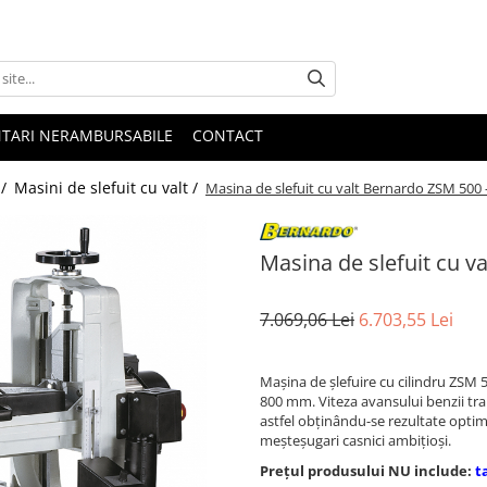
NTARI NERAMBURSABILE
CONTACT
 /
Masini de slefuit cu valt /
Masina de slefuit cu valt Bernardo ZSM 500 
Masina de slefuit cu v
7.069,06 Lei
6.703,55 Lei
Maşina de şlefuire cu cilindru ZSM 5
800 mm. Viteza avansului benzii tra
astfel obţinându-se rezultate optime 
meşteşugari casnici ambiţioşi.
Prețul produsului NU include:
t