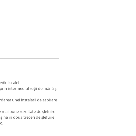
ediul scalei
 prin intermediul roţii de mână şi
rdarea unei instalaţii de aspirare
 mai bune rezultate de şlefuire
aşina în două treceri de şlefuire
c.