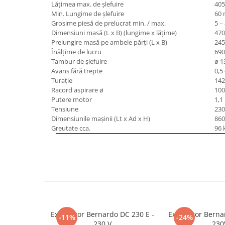
Lăţimea max. de şlefuire
40
Masini de lustruit
Min. Lungime de şlefuire
60
Grosime piesă de prelucrat min. / max.
5 –
Masini de polizat bavuri cu perii
Dimensiuni masă (L x B) (lungime x lăţime)
470
Masini de rectificat plan
Prelungire masă pe ambele părţi (L x B)
245
Masini de rectificat plan
Înălţime de lucru
69
Tambur de şlefuire
ø 1
Masini de rectificat rotund
Avans fără trepte
0,5
Masini de satinat
Turaţie
142
Masini de slefuit combinate
Racord aspirare ø
10
Putere motor
1,1
Masini de slefuit cu banda
Tensiune
230
Masini de slefuit cu disc
Dimensiunile maşinii (Lt x Ad x H)
860
Greutate cca.
96 
Masini de slefuit cu mediu umed si
uscat
Masini de slefuit cutite de gravat
Masini de tesit
Masini pentru slefuit tevi
Masini universale de ascutit
Polizoare de banc
Exhaustor Bernardo DC 230 E -
Exhaustor Berna
-11%
-24%
Masini de filetat
230 V
230