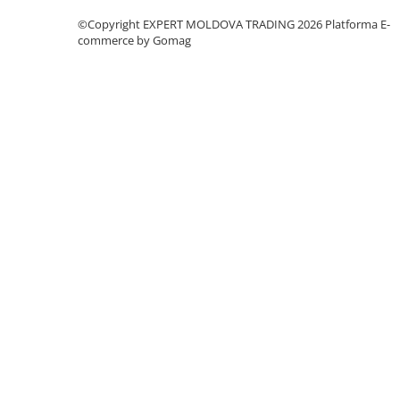
Dispozitiv de testare
©Copyright EXPERT MOLDOVA TRADING 2026
Platforma E-
Indicatoare înălțime
commerce by Gomag
Indicator cadran / Baze magnetice
Masurare
Micrometru
Micrometru de adancime
Micrometru de interior
Nivele
Palpatoare margine
Placi de granit de suprafață
Prisma
Raportor
Set unelte de masurare
Instrumente de decupare
metalelor
Instrumente de frezat
Instrumente de găurit
Tarozi si filiere