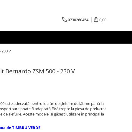
0730260454
0,00
- 230 V
alt Bernardo ZSM 500 - 230 V
00 este adecvată pentru lucrări de şlefuire de lăţime până la
nsportoare poate fi adaptată fără trepte la piesa de prelucrat
de şlefuire. Aceste modele îşi găsesc utilizare în principal la
axa de TIMBRU VERDE