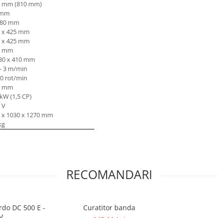
5 mm (810 mm)
 mm
 80 mm
 x 425 mm
 x 425 mm
0 mm
30 x 410 mm
 - 3 m/min
0 rot/min
0 mm
 kW (1,5 CP)
 V
 x 1030 x 1270 mm
kg
RECOMANDARI
rdo DC 500 E -
Curatitor banda
V