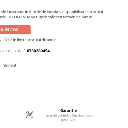
zile lucratoare in functie de locatia si disponibilitatea stocului
sele LA COMANDA va rugam solicitati termen de livrare
A IN COS
- 31.08 in limita stocului disponibil.
voie de ajutor?
0730260454
informatii
Garantie
Piese de schimb / Service (post-
garantie)