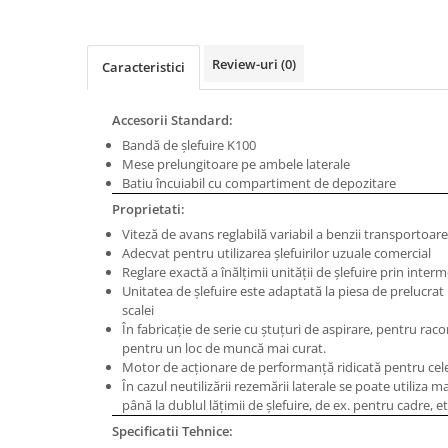
Masini de gaurit cu coloana si cap
de actionare
Masini de gaurit cu coloana si
Review-uri
(0)
Caracteristici
curea de distributie
Masini de gaurit cu masa
Accesorii Standard:
Masini de gaurit cu stand si
Bandă de şlefuire K100
coloana
Mese prelungitoare pe ambele laterale
Masini de gaurit radiale
Batiu încuiabil cu compartiment de depozitare
Masini de gaurit si frezat
Proprietati:
Masini de gaurit cu freza
Viteză de avans reglabilă variabil a benzii transportoare
Adecvat pentru utilizarea şlefuirilor uzuale comercial
Masini de frezat universale
Reglare exactă a înălţimii unităţii de şlefuire prin interm
Centre de prelucrare verticale CNC
Unitatea de şlefuire este adaptată la piesa de prelucrat
Masini de frezat cu batiu
scalei
În fabricaţie de serie cu ştuţuri de aspirare, pentru raco
Masini de frezat multifunctionale
pentru un loc de muncă mai curat.
Masini de frezat universale SERVO
Motor de acţionare de performanţă ridicată pentru cele
În cazul neutilizării rezemării laterale se poate utiliza m
Masini de frezat verticale
până la dublul lăţimii de şlefuire, de ex. pentru cadre, et
Masini de slefuit metal
Specificatii Tehnice:
Masini de ascutit burghie