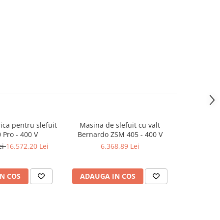
ica pentru slefuit
Masina de slefuit cu valt
Masina 
Pro - 400 V
Bernardo ZSM 405 - 400 V
Bernard
ei
16.572,20 Lei
6.368,89 Lei
7
N COS
ADAUGA IN COS
ADAUG