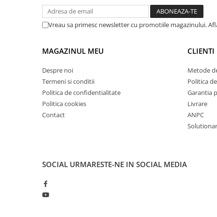
Mandrină cu 4 fălci din fontă
Mandrină cu 4 fălci din otel
Vreau sa primesc newsletter cu promotiile magazinului. Af
Seturi de unelte pentru strungarie
Standuri pentru strunguri
MAGAZINUL MEU
CLIENTI
Instrumente de prindere
Despre noi
Metode de
Dispozitive de prindere pentru
Termeni si conditii
Politica de
unelte
Politica de confidentialitate
Garantia 
Elemente de prindere mecanică
Politica cookies
Livrare
Fălci pentru PHV / VHV
Contact
ANPC
Menghine
Solutionare
Mese rotative / mese inclinabile /
Etape XY
Papusa mobila / con de centrare
SOCIAL
URMARESTE-NE IN SOCIAL MEDIA
Instrumente de masurare
Afisaj digital
Bloc ecartament, masurare și
testare