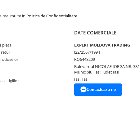
la mai multe in
Politica de Confidentialitate
DATE COMERCIALE
 plata
EXPERT MOLDOVA TRADING
 retur
J22/2567/1994
produselor
RO6448209
Bulevardul NICOLAE IORGA NR. 38A
Municipiul Iasi, Judet Iasi
Iasi, Iasi
a litigiilor
Contacteaza-ne