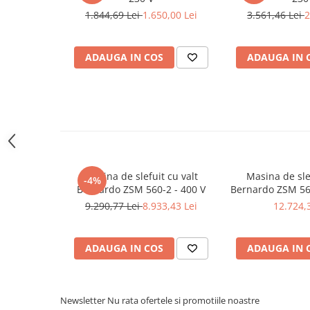
Masini pneumatice de filetat
1.844,69 Lei
1.650,00 Lei
3.561,46 Lei
2
Masini electrice de filetat
Exhaustor pentru aschii metal
ADAUGA IN COS
ADAUGA IN 
Masini de gaurit cu talpa
magnetica
Instalatii de spalare a pieselor
Accesorii prelucrare metal
Universale de strung si accesorii
pentru strunguri
Masina de slefuit cu valt
Masina de slef
Falci pentru 3 bacuri PS3/ PO3
-4%
Bernardo ZSM 560-2 - 400 V
Bernardo ZSM 560
Falci pentru 4 bacuri PS4/ PO4
9.290,77 Lei
8.933,43 Lei
12.724,
Flanșă
Fălcile pentru 3-bacuri DK11
ADAUGA IN COS
ADAUGA IN 
Fălcile pentru 4-bacuri DK12
Mandrine independente
Mandrină cu 3 fălci din fontă
Newsletter
Nu rata ofertele si promotiile noastre
Mandrină cu 3 fălci din otel