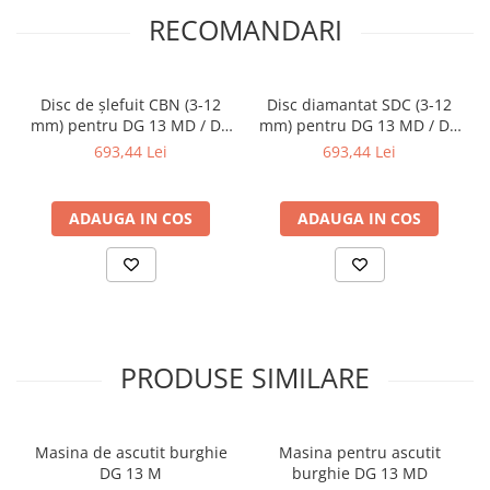
RECOMANDARI
Disc de șlefuit CBN (3-12
Disc diamantat SDC (3-12
mm) pentru DG 13 MD / DG
mm) pentru DG 13 MD / DG
32 Pro
32 Pro
693,44 Lei
693,44 Lei
ADAUGA IN COS
ADAUGA IN COS
PRODUSE SIMILARE
Masina de ascutit burghie
Masina pentru ascutit
DG 13 M
burghie DG 13 MD