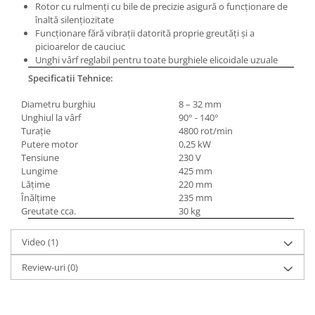
Masini electrice de filetat
Rotor cu rulmenţi cu bile de precizie asigură o funcţionare de
Lame de ferastrau cu varf din
înaltă silenţiozitate
Exhaustor pentru aschii metal
carbura
Funcţionare fără vibraţii datorită proprie greutăţi şi a
Masini de gaurit cu talpa
picioarelor de cauciuc
Lame de ferăstrău cu acoperire
magnetica
Unghi vârf reglabil pentru toate burghiele elicoidale uzuale
TiN
Specificatii Tehnice:
Instalatii de spalare a pieselor
Panze de taiere cu banda verticala
Diametru burghiu
8 – 32 mm
Panze de taiere metal pentru
Unghiul la vârf
90° - 140°
ferastraie
Turaţie
4800 rot/min
Roti de lustruit
Putere motor
0,25 kW
Tensiune
230 V
Standuri pentru ferăstraie cu
Lungime
425 mm
bandă
Lăţime
220 mm
Înălţime
235 mm
Standuri pentru mașini de găurit și
Greutate cca.
30 kg
frezat
Standuri pentru mașini de șlefuit
Video
(1)
Standuri pentru strunguri metal
Review-uri
(0)
Unelte striere