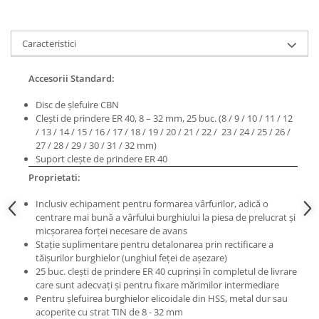
Masini de polizat bavuri cu perii
Accesorii pentru masini de ascutit
Accesorii universale
Exhaustoare statice
Prese de atelier
Masini de rectificat plan
Accesorii pentru masini de gaurit
Masini combinate prelucrare lemn
Accesorii, mese si prelungiri lemn
Roata englezeasca
Caracteristici
Masini de rectificat plan
(multifunctionale lemn)
Accesorii pentru masini de slefuit
Masini de rectificat rotund
Accesorii pentru masini de taiat
Masini combinate universale
Accesorii Standard:
filete
Masini de satinat
Masini combinate: circulare de
Accesorii pentru mașini de găurit
Masini de slefuit combinate
formatizat - freza
Disc de şlefuire CBN
magnetice
Cleşti de prindere ER 40
, 8 – 32 mm, 25 buc.
(8 / 9 / 10 / 11 / 12
Masini de slefuit cu banda
Masini de ascutit
/ 13 / 14 / 15 / 16 / 17 / 18 / 19 / 20 / 21 / 22 /
23 / 24 / 25 / 26 /
Accesorii pentru strunguri
Masini de slefuit cu disc
Masini de ascutit cutite de abric
27 / 28 / 29 / 30 / 31 / 32 mm)
Accesorii polizor umed și uscat
Masini de slefuit cu mediu umed si
Suport cleşte de prindere ER 40
Masini de ascutit panze de circular
Accesorii generale
uscat
Proprietati:
Dispozitive de avans mecanic
Masini de slefuit cutite de gravat
Accesorii masini de slefuit cutite
Masini aplicat cant
Inclusiv echipament pentru formarea vârfurilor, adică o
de gravat
Masini de tesit
centrare mai bună a vârfului burghiului la piesa de prelucrat şi
Bancuri de lucru
Masini pentru slefuit tevi
Accesorii pentru mașini de șlefuit
micşorarea forţei necesare de avans
Staţie suplimentare pentru detalonarea prin rectificare a
Masini universale de ascutit
Masini pentru despicat bustenii
Accesorii, mese si prelungiri metal
tăişurilor burghielor (unghiul feţei de aşezare)
Polizoare de banc
Mese cu ghidaj si freze electrice
25 buc. cleşti de prindere ER 40 cuprinşi în completul de livrare
Benzi textile de șlefuit pentru
Masini de filetat
care sunt adecvaţi şi pentru fixare mărimilor intermediare
prelucrarea metalelor
Prese pentru rame
Pentru şlefuirea burghielor elicoidale din HSS, metal dur sau
Masini pneumatice de filetat
Instrumente de tăiere diferite
Standuri universale
acoperite cu strat TIN de 8 - 32 mm