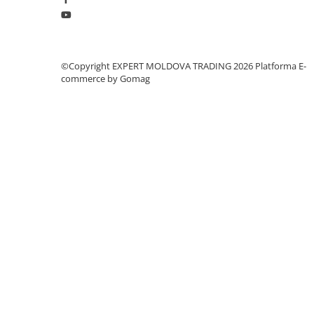
Masini de lustruit
Masini de polizat bavuri cu perii
Masini de rectificat plan
©Copyright EXPERT MOLDOVA TRADING 2026
Platforma E-
Masini de rectificat plan
commerce by Gomag
Masini de rectificat rotund
Masini de satinat
Masini de slefuit combinate
Masini de slefuit cu banda
Masini de slefuit cu disc
Masini de slefuit cu mediu umed si
uscat
Masini de slefuit cutite de gravat
Masini de tesit
Masini pentru slefuit tevi
Masini universale de ascutit
Polizoare de banc
Masini de filetat