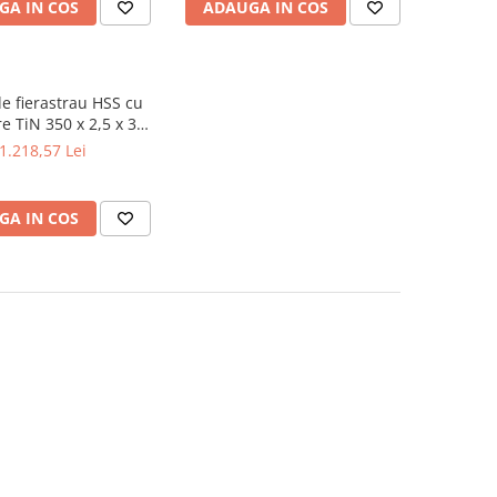
GA IN COS
ADAUGA IN COS
e fierastrau HSS cu
e TiN 350 x 2,5 x 32
mm, Z 160
1.218,57 Lei
GA IN COS