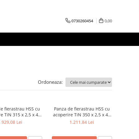
0730260454
0,00
Ordoneaza:
e fierastrau HSS cu
Panza de fierastrau HSS cu
e TiN 315 x 2,5 x 40
acoperire TiN 350 x 2,5 x 40
mm
mm
929,08 Lei
1.211,84 Lei