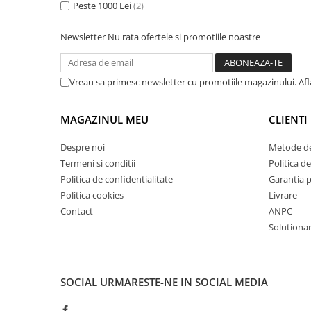
Peste 1000 Lei
(2)
Masini de gaurit cu coloana si cap
de actionare
Newsletter
Nu rata ofertele si promotiile noastre
Masini de gaurit cu coloana si
curea de distributie
Masini de gaurit cu masa
Vreau sa primesc newsletter cu promotiile magazinului. Af
Masini de gaurit cu stand si
coloana
MAGAZINUL MEU
CLIENTI
Masini de gaurit radiale
Masini de gaurit si frezat
Despre noi
Metode de
Masini de gaurit cu freza
Termeni si conditii
Politica de
Masini de frezat universale
Politica de confidentialitate
Garantia 
Politica cookies
Livrare
Centre de prelucrare verticale CNC
Contact
ANPC
Masini de frezat cu batiu
Solutionare
Masini de frezat multifunctionale
Masini de frezat universale SERVO
Masini de frezat verticale
SOCIAL
URMARESTE-NE IN SOCIAL MEDIA
Masini de slefuit metal
Masini de ascutit burghie