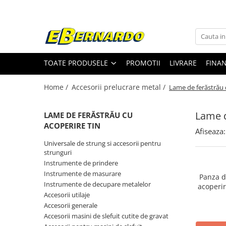
Toate Produsele
Prelucrare metal
TOATE PRODUSELE
PROMOTII
LIVRARE
FINA
Fierastraie pentru metal
Ferastraie mobile pentru metal
Home /
Accesorii prelucrare metal /
Lame de ferăstrău 
Fierastraie prelucrare metal
Ferastraie orizontale pentru metal
Lame d
LAME DE FERĂSTRĂU CU
Ferastraie circulare pentru metal
ACOPERIRE TIN
Afiseaza:
Dispozitive de sudare pentru panze
Universale de strung si accesorii pentru
panglica
strunguri
Ferastraie automate cu banda si
Instrumente de prindere
doua coloane
Instrumente de masurare
Panza d
Ferastraie metal cu banda si taiere
Instrumente de decupare metalelor
acoperir
dubla semiautomate
Accesorii utilaje
Ferastraie prelucrare metal cu
Accesorii generale
banda si taiere dubla
Accesorii masini de slefuit cutite de gravat