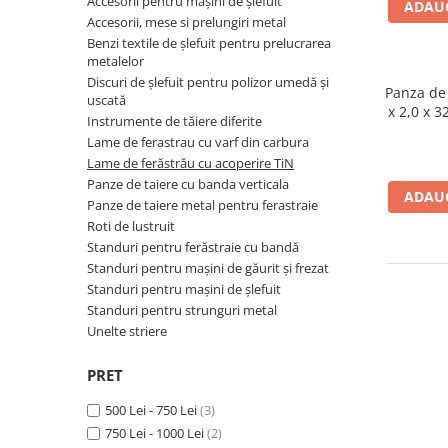
Accesorii pentru mașini de șlefuit
Ferastraie verticale
ADAUG
Accesorii, mese si prelungiri metal
Strunguri pentru metal
Benzi textile de șlefuit pentru prelucrarea
metalelor
Strunguri CNC
Discuri de șlefuit pentru polizor umedă și
Strunguri cu cutie de viteze
Panza de 
uscată
x 2,0 x 
Strunguri cu surub de ghidare
Instrumente de tăiere diferite
Strunguri de precizie
Lame de ferastrau cu varf din carbura
Lame de ferăstrău cu acoperire TiN
Strunguri metal cu freza
Panze de taiere cu banda verticala
Strunguri universale
ADAUG
Panze de taiere metal pentru ferastraie
Strunguri universale cu afisaj
Roti de lustruit
digital
Standuri pentru ferăstraie cu bandă
Strunguri universale cu viteza
Standuri pentru mașini de găurit și frezat
variabila
Standuri pentru mașini de șlefuit
Masini de gaurit
Standuri pentru strunguri metal
Unelte striere
Masini de gaurit - Vario - cu masa
si coloana
PRET
Masini de gaurit cu angrenaj, masa
si coloana
500 Lei - 750 Lei
(3)
Masini de gaurit cu coloana
750 Lei - 1000 Lei
(2)