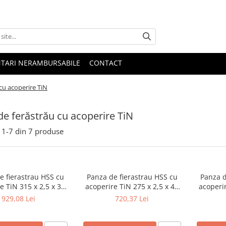
NTARI NERAMBURSABILE
CONTACT
cu acoperire TiN
e ferăstrău cu acoperire TiN
1-
7
din
7
produse
e fierastrau HSS cu
Panza de fierastrau HSS cu
Panza d
e TiN 315 x 2,5 x 32
acoperire TiN 275 x 2,5 x 40
acoperir
mm, Z 160
mm
929,08 Lei
720,37 Lei