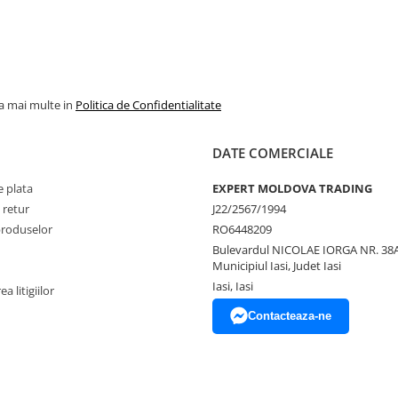
la mai multe in
Politica de Confidentialitate
DATE COMERCIALE
 plata
EXPERT MOLDOVA TRADING
 retur
J22/2567/1994
produselor
RO6448209
Bulevardul NICOLAE IORGA NR. 38A
Municipiul Iasi, Judet Iasi
Iasi, Iasi
a litigiilor
Contacteaza-ne