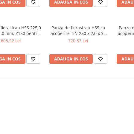
A IN COS
ADAUGA IN COS
ADAU
fierastrau HSS 225,0
Panza de fierastrau HSS cu
Panza d
32,0 mm, Z150 pentru
acoperire TiN 250 x 2,0 x 32
acoperir
CS 225
mm, Z 128
605,92 Lei
720,37 Lei
A IN COS
ADAUGA IN COS
ADAU