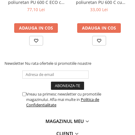
Masini electrice de filetat
poliuretan PU 600 C ECO cu
poliuretan PU 600 C cu
Lame de ferastrau cu varf din
insertie metalica diametru
insertie metalica, diametru
Exhaustor pentru aschii metal
77,10 Lei
33,00 Lei
carbura
102 mm
40mm
Masini de gaurit cu talpa
Lame de ferăstrău cu acoperire
magnetica
TiN
ADAUGA IN COS
ADAUGA IN COS
Instalatii de spalare a pieselor
Panze de taiere cu banda verticala
Panze de taiere metal pentru
ferastraie
Roti de lustruit
Newsletter
Nu rata ofertele si promotiile noastre
Standuri pentru ferăstraie cu
bandă
Standuri pentru mașini de găurit și
frezat
Vreau sa primesc newsletter cu promotiile
magazinului. Afla mai multe in
Politica de
Standuri pentru mașini de șlefuit
Confidentialitate
Standuri pentru strunguri metal
Unelte striere
MAGAZINUL MEU
CLIENTI