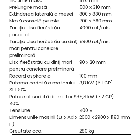
Înălţime masă
870 mm
Prelungire masă
500 x 310 mm
Extinderea laterală a mesei
800 x 880 mm
Masă consolă pe role
700 x 580 mm
Turaţie disc fierăstrău
4000 rot/min
principal
Turaţie disc fierăstrău cu dinţi
5800 rot/min
mari pentru canelare
preliminară
Disc fierăstrău cu dinţi mari
90 x 20 mm
pentru canelare preliminară
Racord aspirare ø
100 mm
Puterea cedată a motorului
3,8 kW (5,1 CP)
S1 100%
Putere absorbită de motor S6
5,3 kW (7,2 CP)
40%
Tensiune
400 V
Dimensiunile maşinii (Lt x Ad x
2000 x 2900 x 1180 mm
H)
Greutate cca.
280 kg