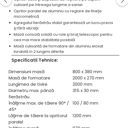
culisant pe întreaga lungime a saniei
Opritor paralel de aluminiu cu reglare de fineţe
micrometrică
Agregatul fierăstrău stabil garantează un lucru precis
şi fără vibraţii
Masă consolă solidă cu role şi braţ telescopic pentru
cea mai mare stabilitate posibilă
Masă culisantă de formatare din aluminiu eloxat
livrabilă în 2 lungimi diferite
Specificatii Tehnice:
Dimensiuni masă
800 x 380 mm
Masă de formatare
2000 x 270 mm
Lungimea de tivire
2000 mm
Diametru max. pânză
315 x 30 mm
fierăstrău
Înălţime max. de tăiere 90° /
100 / 80 mm
45°
Lăţime de tăiere la opritorul
1200 mm
paralel