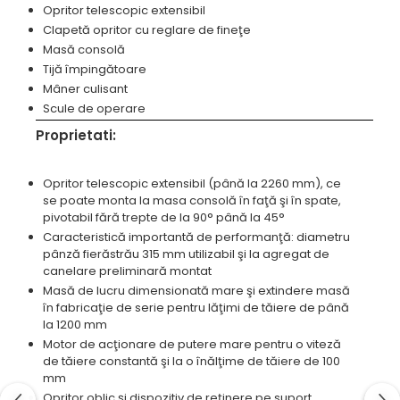
Opritor telescopic extensibil
Standuri pentru strunguri metal
Clapetă opritor cu reglare de fineţe
Unelte striere
Masă consolă
Tijă împingătoare
Mâner culisant
Scule de operare
Proprietati:
Opritor telescopic extensibil (până la 2260 mm), ce
se poate monta la masa consolă în faţă şi în spate,
pivotabil fără trepte de la 90° până la 45°
Caracteristică importantă de performanţă: diametru
pânză fierăstrău 315 mm utilizabil şi la agregat de
canelare preliminară montat
Masă de lucru dimensionată mare şi extindere masă
în fabricaţie de serie pentru lăţimi de tăiere de până
la 1200 mm
Motor de acţionare de putere mare pentru o viteză
de tăiere constantă şi la o înălţime de tăiere de 100
mm
Opritor oblic şi dispozitiv de reţinere pe suport