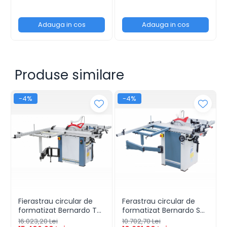
Adauga in cos
Adauga in cos
Produse similare
-4%
-4%
Fierastrau circular de
Ferastrau circular de
formatizat Bernardo TK
formatizat Bernardo STS
315 P / 1600 - 230 V
1300 eco - 230 V
16.023,20 Lei
10.702,70 Lei