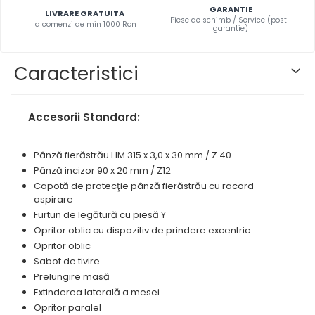
Masini pneumatice de filetat
GARANTIE
prelucrarea metalelor
Prese pentru rame
LIVRARE GRATUITA
Masini electrice de filetat
Piese de schimb / Service (post-
la comenzi de min 1000 Ron
garantie)
Instrumente de tăiere diferite
Standuri universale
Exhaustor pentru aschii metal
Lame de ferastrau cu varf din
Masini de gaurit cu talpa
Caracteristici
carbura
magnetica
Lame de ferăstrău cu acoperire
Instalatii de spalare a pieselor
TiN
Accesorii Standard:
Panze de taiere cu banda
verticala
Pânză fierăstrău HM 315 x 3,0 x 30 mm / Z 40
Panze de taiere metal pentru
Pânză incizor 90 x 20 mm / Z12
ferastraie
Capotă de protecţie pânză fierăstrău cu racord
Roti de lustruit
aspirare
Furtun de legătură cu piesă Y
Standuri pentru ferăstraie cu
Opritor oblic cu dispozitiv de prindere excentric
bandă
Opritor oblic
Standuri pentru mașini de găurit
Sabot de tivire
și frezat
Prelungire masă
Standuri pentru mașini de
Extinderea laterală a mesei
șlefuit
Opritor paralel