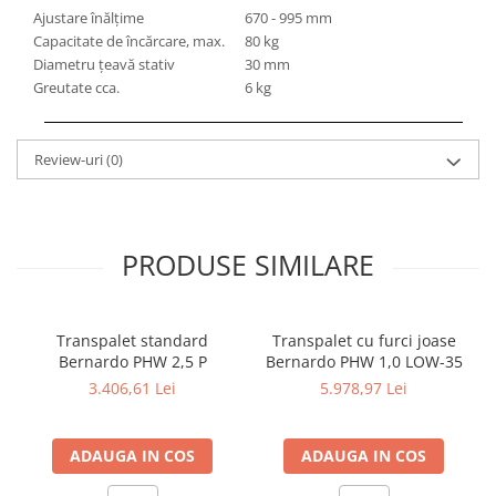
Masini electrice de filetat
Lame de ferastrau cu varf din
Ajustare înălţime
670 - 995 mm
Exhaustor pentru aschii metal
carbura
Capacitate de încărcare, max.
80 kg
Diametru ţeavă stativ
30 mm
Masini de gaurit cu talpa
Lame de ferăstrău cu acoperire
Greutate cca.
6 kg
magnetica
TiN
Instalatii de spalare a pieselor
Panze de taiere cu banda verticala
Review-uri
(0)
Panze de taiere metal pentru
ferastraie
Roti de lustruit
Standuri pentru ferăstraie cu
PRODUSE SIMILARE
bandă
Standuri pentru mașini de găurit și
frezat
Transpalet standard
Transpalet cu furci joase
Bernardo PHW 2,5 P
Bernardo PHW 1,0 LOW-35
Standuri pentru mașini de șlefuit
3.406,61 Lei
5.978,97 Lei
Standuri pentru strunguri metal
Unelte striere
ADAUGA IN COS
ADAUGA IN COS